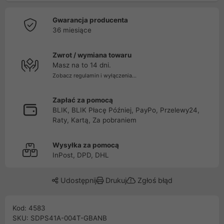
Gwarancja producenta
36 miesiące
Zwrot / wymiana towaru
Masz na to 14 dni.
Zobacz regulamin i wyłączenia...
Zapłać za pomocą
BLIK, BLIK Płacę Później, PayPo, Przelewy24,
Raty, Kartą, Za pobraniem
Wysyłka za pomocą
InPost, DPD, DHL
Udostępnij
Drukuj
Zgłoś błąd
Kod: 4583
SKU: SDPS41A-004T-GBANB