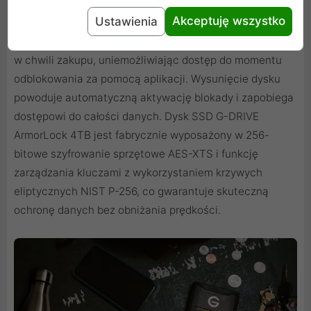
Wysoki poziom bezpieczeństwa danych
Akceptuję wszystko
Ustawienia
Dysk SSD G-DRIVE ArmorLock 4TB jest zablokowany już
w chwili zakupu, uniemożliwiając dostęp do momentu
odblokowania za pomocą aplikacji. Wysunięcie dysku
powoduje automatyczną aktywację blokady i zapobiega
dostępowi do całości danych. Dysk SSD G-DRIVE
ArmorLock 4TB jest fabrycznie wyposażony w 256-
bitowe szyfrowanie sprzętowe AES-XTS i funkcję
zarządzania kluczami z wykorzystaniem krzywych
eliptycznych NIST P-256, co gwarantuje skuteczną
ochronę danych bez obniżania prędkości.