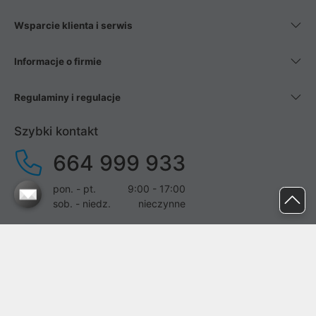
Wsparcie klienta i serwis
Informacje o firmie
Regulaminy i regulacje
Szybki kontakt
664 999 933
pon. - pt.
9:00 - 17:00
sob. - niedz.
nieczynne
pomoc@proline.pl
Dołącz do nas