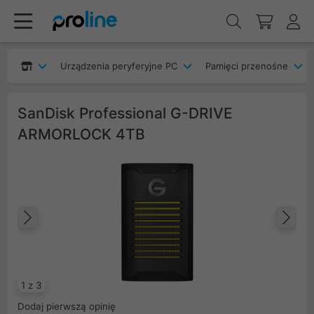
Urządzenia peryferyjne PC
Pamięci przenośne
SanDisk Professional G-DRIVE
ARMORLOCK 4TB
Poprzedni
Na
1 z 3
Dodaj pierwszą opinię