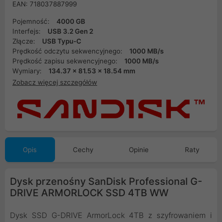
EAN: 718037887999
Pojemność:
4000 GB
Interfejs:
USB 3.2 Gen 2
Złącze:
USB Typu-C
Prędkość odczytu sekwencyjnego:
1000 MB/s
Prędkość zapisu sekwencyjnego:
1000 MB/s
Wymiary:
134.37 x 81.53 x 18.54 mm
Zobacz więcej szczegółów
Opis
Cechy
Opinie
Raty
Dysk przenośny SanDisk Professional G-
DRIVE ARMORLOCK SSD 4TB WW
Dysk SSD G-DRIVE ArmorLock 4TB z szyfrowaniem i