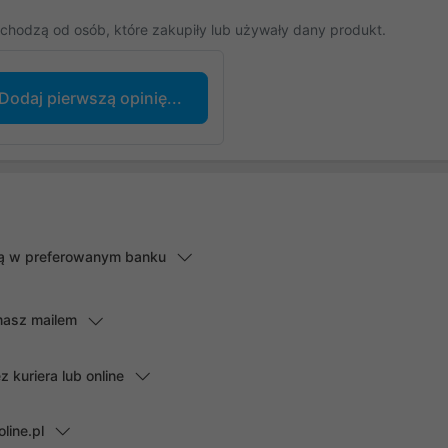
chodzą od osób, które zakupiły lub używały dany produkt.
Dodaj pierwszą opinię...
lną w preferowanym banku
masz mailem
kuriera lub online
line.pl