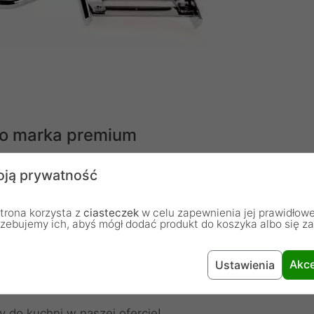
 to marka premium
ją prywatność
trona korzysta z
ciasteczek
w celu zapewnienia jej prawidłowe
rzebujemy ich, abyś mógł dodać produkt do koszyka albo się z
Akce
Ustawienia
y do kuchni w naszej ofercie!