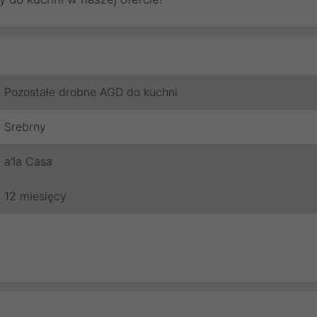
Pozostałe drobne AGD do kuchni
Srebrny
a'la Casa
12 miesięcy