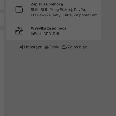
Zapłać za pomocą
BLIK, BLIK Płacę Później, PayPo,
Przelewy24, Raty, Kartą, Za pobraniem
Wysyłka za pomocą
InPost, DPD, DHL
Udostępnij
Drukuj
Zgłoś błąd