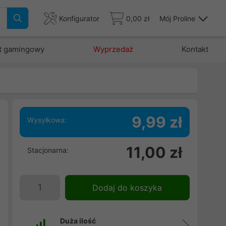
Konfigurator
0,00 zł
Mój Proline
t gamingowy
Wyprzedaż
Kontakt
9,99 zł
Wysyłkowa:
e
11,00 zł
Stacjonarna:
h
e
Dodaj do koszyka
Duża ilość