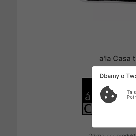
a'la Casa
Dbamy o Two
Ta s
Pot
Odkryj inne produkt