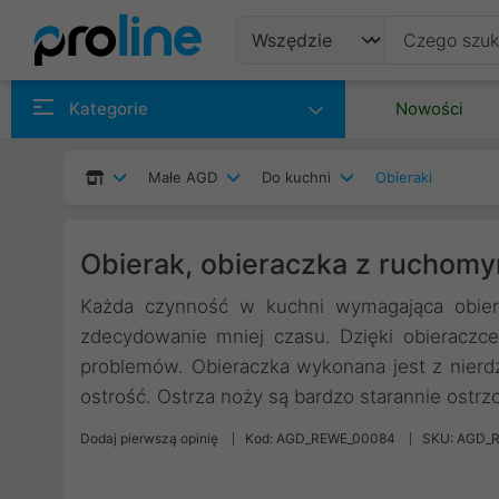
Produkty
Kategorie
Nowości
Producenci
Małe AGD
Do kuchni
Obieraki
Kategorie
Obierak, obieraczka z ruchomy
Każda czynność w kuchni wymagająca obiera
zdecydowanie mniej czasu. Dzięki obieraczc
problemów. Obieraczka wykonana jest z nierdz
ostrość. Ostrza noży są bardzo starannie ostrz
Dodaj pierwszą opinię
Kod: AGD_REWE_00084
SKU: AGD_