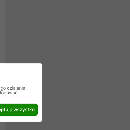
go działania.
alogować.
ptuję wszystko