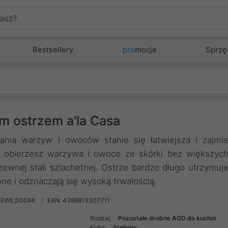
Bestsellery
pro
mocje
Sprzę
m ostrzem a'la Casa
nia warzyw i owoców stanie się łatwiejsza i zajmi
e obierzesz warzywa i owoce ze skórki bez większyc
ewnej stali szlachetnej. Ostrze bardzo długo utrzymuj
one i odznaczają się wysoką trwałością.
REWE_00084
EAN: 4388813307711
Rodzaj:
Pozostałe drobne AGD do kuchni
Kolor:
Srebrny