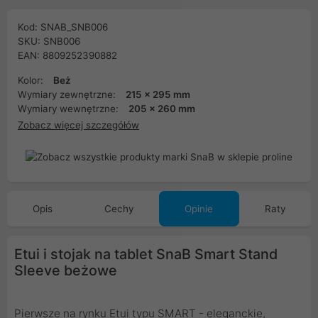
Kod: SNAB_SNB006
SKU: SNB006
EAN: 8809252390882
Kolor:
Beż
Wymiary zewnętrzne:
215 x 295 mm
Wymiary wewnętrzne:
205 x 260 mm
Zobacz więcej szczegółów
Opis
Cechy
Opinie
Raty
Etui i stojak na tablet SnaB Smart Stand
Sleeve beżowe
Pierwsze na rynku Etui typu SMART - eleganckie,