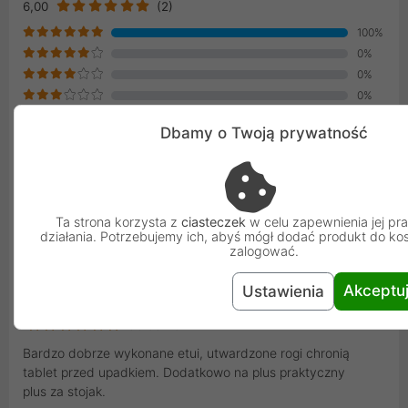
6,00
(2)
100%
0%
0%
0%
0%
Dbamy o Twoją prywatność
0%
Dodaj opinię
Ta strona korzysta z
ciasteczek
w celu zapewnienia jej p
działania. Potrzebujemy ich, abyś mógł dodać produkt do kos
Ostatnio dodane
zalogować.
Florian
Gość
Akceptu
Ustawienia
30.03.2021
Bardzo dobrze wykonane etui, utwardzone rogi chronią
tablet przed upadkiem. Dodatkowo na plus praktyczny
plus za stojak.