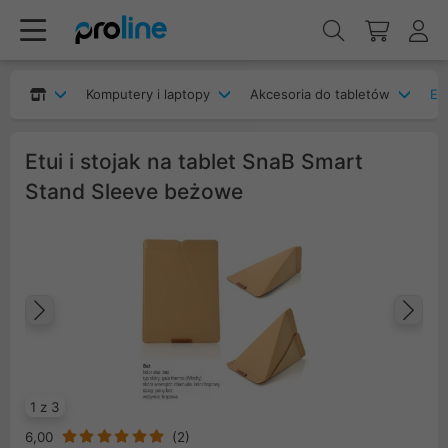
Komputery i laptopy
Akcesoria do tabletów
Etu
Etui i stojak na tablet SnaB Smart
Stand Sleeve beżowe
Poprzedni
Na
1 z 3
6,00
(
2
)