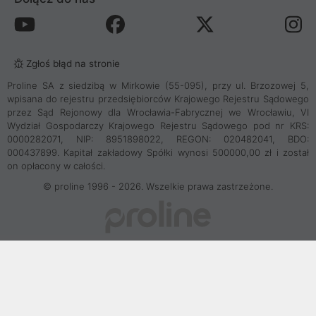
Zgłoś błąd na stronie
Proline SA z siedzibą w Mirkowie (55-095), przy ul. Brzozowej 5,
wpisana do rejestru przedsiębiorców Krajowego Rejestru Sądowego
przez Sąd Rejonowy dla Wrocławia-Fabrycznej we Wrocławiu, VI
Wydział Gospodarczy Krajowego Rejestru Sądowego pod nr KRS:
0000282071, NIP: 8951898022, REGON: 020482041, BDO:
000437899. Kapitał zakładowy Spółki wynosi 500000,00 zł i został
on opłacony w całości.
© proline 1996 - 2026. Wszelkie prawa zastrzeżone.