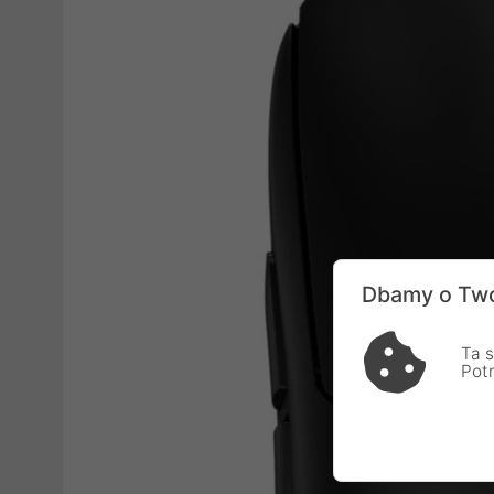
Dbamy o Two
Ta s
Pot