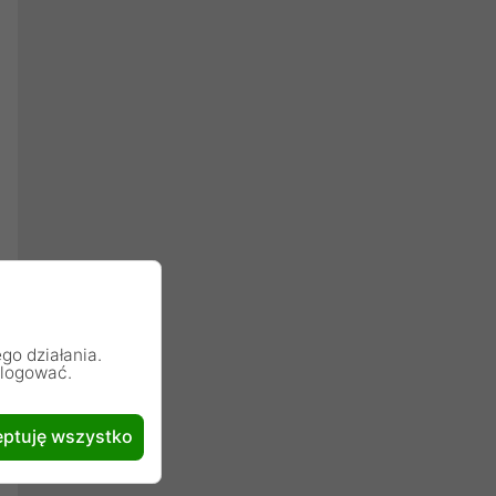
go działania.
alogować.
ptuję wszystko