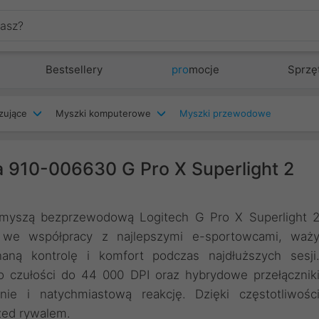
Bestsellery
pro
mocje
Sprzę
zujące
Myszki komputerowe
Myszki przewodowe
910-006630 G Pro X Superlight 2
 z myszą bezprzewodową Logitech G Pro X Superlight 
 we współpracy z najlepszymi e-sportowcami, waż
ną kontrolę i komfort podczas najdłuższych sesji
zułości do 44 000 DPI oraz hybrydowe przełącznik
e i natychmiastową reakcję. Dzięki częstotliwośc
zed rywalem.