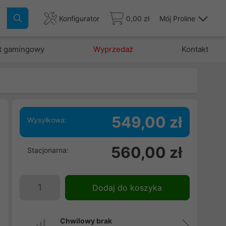
Konfigurator
0,00 zł
Mój Proline
t gamingowy
Wyprzedaż
Kontakt
549,00 zł
Wysyłkowa:
560,00 zł
Stacjonarna:
2
y
.
Dodaj do koszyka
i
i
Chwilowy brak