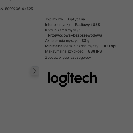
AN: 5099206104525
Typ myszy:
Optyczna
Interfejs myszy:
Radiowy i USB
Komunikacja myszy:
Przewodowa+bezprzewodowa
Akceleracja myszy:
88 g
Minimalna rozdzielczość myszy:
100 dpi
Maksymalna szybkość:
888 IPS
Zobacz więcej szczegółów
Następny