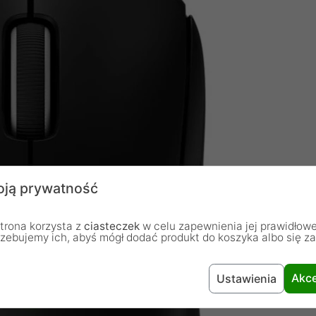
ją prywatność
trona korzysta z
ciasteczek
w celu zapewnienia jej prawidłowe
rzebujemy ich, abyś mógł dodać produkt do koszyka albo się z
Akce
Ustawienia