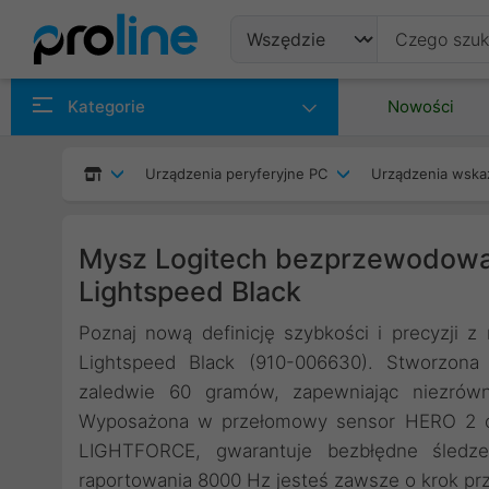
Produkty
Kategorie
Nowości
Producenci
Urządzenia peryferyjne PC
Urządzenia wska
Kategorie
Mysz Logitech bezprzewodowa 
Lightspeed Black
Poznaj nową definicję szybkości i precyzji
Lightspeed Black (910-006630). Stworzona
zaledwie 60 gramów, zapewniając niezrówna
Wyposażona w przełomowy sensor HERO 2 o c
LIGHTFORCE, gwarantuje bezbłędne śledzeni
raportowania 8000 Hz jesteś zawsze o krok pr