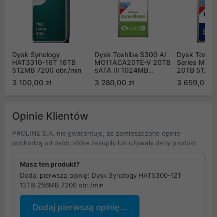
Dysk Synology
Dysk Toshiba S300 AI
Dysk Toshi
HAT3310-16T 16TB
MG11ACA20TE-V 20TB
Series MG1
512MB 7200 obr./min
sATA III 1024MB
20TB 512e s
7200obr/min
1024MB 720
3 100,00 zł
3 280,00 zł
3 659,00 zł
Surveillance Bulk
Bulk
Opinie Klientów
PROLINE S.A. nie gwarantuje, że zamieszczone opinie
pochodzą od osób, które zakupiły lub używały dany produkt.
Masz ten produkt?
Dodaj pierwszą opinię: Dysk Synology HAT5300-12T
12TB 256MB 7200 obr./min
Dodaj pierwszą opinię...