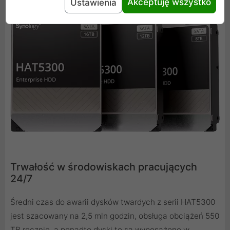
Akceptuję wszystko
Ustawienia
Trwałość w środowiskach pracujących
24/7
Średni czas do awarii dysków twardych z serii HAT5300
jest szacowany na 2,5 mln godzin, obsługa obciążeń 550
TB rocznie, a ponadto dyski te są wyposażone w