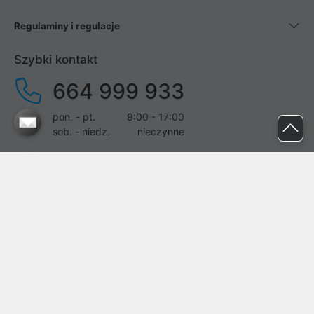
Regulaminy i regulacje
Szybki kontakt
664 999 933
pon. - pt.
9:00 - 17:00
sob. - niedz.
nieczynne
pomoc@proline.pl
Dołącz do nas
Zgłoś błąd na stronie
Proline SA z siedzibą w Mirkowie (55-095), przy ul. Brzozowej 5,
wpisana do rejestru przedsiębiorców Krajowego Rejestru Sądowego
przez Sąd Rejonowy dla Wrocławia-Fabrycznej we Wrocławiu, VI