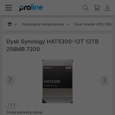
Podzespoły komputerowe
Dyski twarde HDD, SSD, 
Dysk Synology HAT5300-12T 12TB
256MB 7200
Poprzedni
Na
1 z 3
Dodaj pierwszą opinię