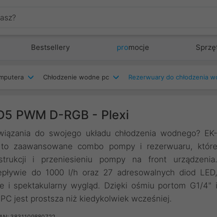
Bestsellery
pro
mocje
Sprzę
mputera
Chłodzenie wodne pc
Rezerwuary do chłodzenia 
D5 PWM D-RGB - Plexi
iązania do swojego układu chłodzenia wodnego? EK
o zaawansowane combo pompy i rezerwuaru, któr
strukcji i przeniesieniu pompy na front urządzenia
ływie do 1000 l/h oraz 27 adresowalnych diod LED
e i spektakularny wygląd. Dzięki ośmiu portom G1/4" 
PC jest prostsza niż kiedykolwiek wcześniej.
AN: 3831109880722