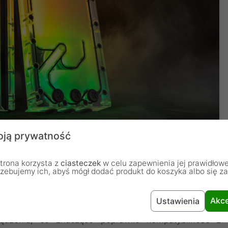
ją prywatność
trona korzysta z
ciasteczek
w celu zapewnienia jej prawidłowe
rzebujemy ich, abyś mógł dodać produkt do koszyka albo się z
niespotykana elastyczność montażu
neracja uznanych na rynku płaskich jednostek combo,
Akce
Ustawienia
jektowania układów chłodzenia cieczą. Inżynierowie EK
ądzenia, co znacząco poprawiło kompatybilność z