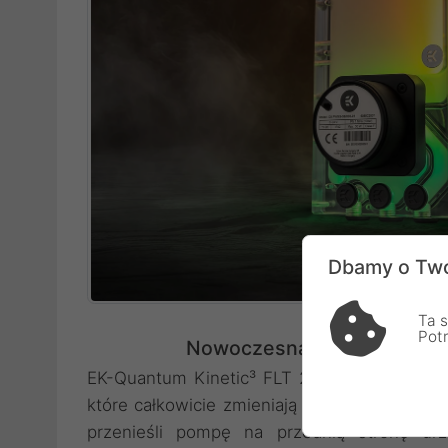
Dbamy o Two
Ta s
Pot
Nowoczesna konstrukcja i 
EK-Quantum Kinetic³ FLT 240 to kolejna ge
które całkowicie zmieniają podejście do pro
przenieśli pompę na przednią stronę urz