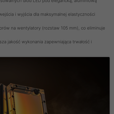
esowalnych diod LED pod elegancką, aluminiową
wejścia i wyjścia dla maksymalnej elastyczności
rów na wentylatory (rozstaw 105 mm), co eliminuje
yższa jakość wykonania zapewniająca trwałość i