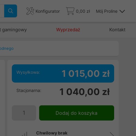
Konfigurator
0,00 zł
Mój Proline
t gamingowy
Wyprzedaż
Kontakt
wodnego
1 015,00 zł
Wysyłkowa:
-
1 040,00 zł
Stacjonarna:
e
.
,
Dodaj do koszyka
i
Chwilowy brak