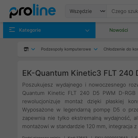
Produkty
Kategorie
Nowości
Producenci
Podzespoły komputerowe
Chłodzenie do ko
Kategorie
EK-Quantum Kinetic3 FLT 240 
Poszukujesz wydajnego i nowoczesnego rozw
Quantum Kinetic FLT 240 D5 PWM D-RGB t
rewolucjonizuje montaż dzięki płaskiej kon
Wyposażone w legendarną pompę D5 o przep
zapewnia nie tylko ekstremalną wydajność, al
montażowi w standardzie 120 mm, integracja z 
Dodaj pierwszą opinię
Kod: 12643
SKU: 0000012643
E