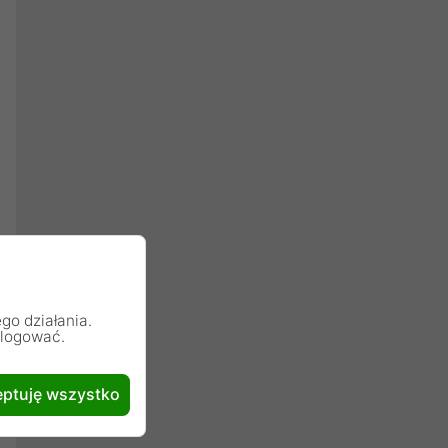
go działania.
alogować.
ptuję wszystko