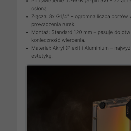
Podświetlenie: D-RGB (3-pin 5V) – 27 adr
osłoną.
Złącza: 8x G1/4" – ogromna liczba portów 
prowadzenia rurek.
Montaż: Standard 120 mm – pasuje do otwo
konieczność wiercenia.
Materiał: Akryl (Plexi) i Aluminium – najw
estetykę.