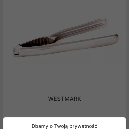
WESTMARK
Jest to marka premium. Wybierając markę WESTMARK,
Dbamy o Twoją prywatność
wybierasz produkt na długie lata!