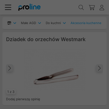
Małe AGD
Do kuchni
Akcesoria kuchenne
Dziadek do orzechów Westmark
Poprzedni
Na
1 z 3
Dodaj pierwszą opinię