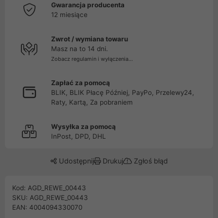
Gwarancja producenta
12 miesiące
Zwrot / wymiana towaru
Masz na to 14 dni.
Zobacz regulamin i wyłączenia...
Zapłać za pomocą
BLIK, BLIK Płacę Później, PayPo, Przelewy24,
Raty, Kartą, Za pobraniem
Wysyłka za pomocą
InPost, DPD, DHL
Udostępnij
Drukuj
Zgłoś błąd
Kod: AGD_REWE_00443
SKU: AGD_REWE_00443
EAN: 4004094330070