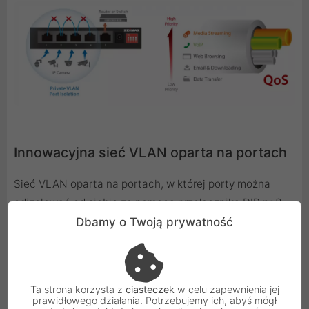
Innowacyjna sieć VLAN oparta na portach
Sieć VLAN oparta na portach, w której porty można
odizolować od siebie za pomocą przełącznika DIP nr 3.
Może to pomóc w zapobieganiu wzajemnemu
Dbamy o Twoją prywatność
oddziaływaniu burz rozgłoszeniowych i multicastowych
kamer IP.
Ta strona korzysta z
ciasteczek
w celu zapewnienia jej
prawidłowego działania. Potrzebujemy ich, abyś mógł