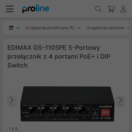
Urządzenia peryferyjne PC
Urządzenia sieciowe
EDIMAX GS-1105PE 5-Portowy
przełącznik z 4 portami PoE+ i DIP
Switch
Poprzedni
Na
1 z 5