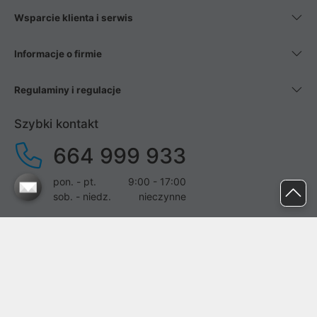
Wsparcie klienta i serwis
Informacje o firmie
Regulaminy i regulacje
Szybki kontakt
664 999 933
pon. - pt.
9:00 - 17:00
sob. - niedz.
nieczynne
pomoc@proline.pl
Dołącz do nas