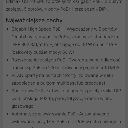
Edimax GS-1105PE to przełącznik Gigabit PoE+ o dużym
zasięgu, 5 portów, 4 porty PoE+ i przełącznik DIP .
Najważniejsze cechy
Gigabit High Speed ​​PoE+ : Wyposażony w 5 portów
Gigabit, w tym 4 porty PoE+, zgodny ze standardem
IEEE 802.3af/at PoE, obsługuje do 30 W na port PoE
(całkowity budżet mocy: 60 W)
Rozszerzenie zasięgu PoE : Gwarantowana odległość
transmisji PoE do 200 metrów przy prędkości 10 Mb/s
VLAN oparty na portach : Porty izolowane w celu
zapobiegania burzom multicast lub broadcast
Sprzętowy QoS : Łatwa konfiguracja przełącznika DIP
QoS, obsługa 802.1p, priorytetyzacja ruchu wideo i
głosowego
Automatyczne wykrywanie PoE : Automatyczne
wykrywanie urządzeń PoE i nie-PoE w celu uniknięcia