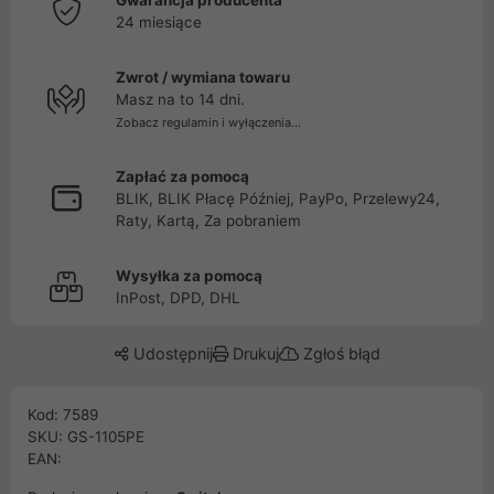
Gwarancja producenta
24 miesiące
Zwrot / wymiana towaru
Masz na to 14 dni.
Zobacz regulamin i wyłączenia...
Zapłać za pomocą
BLIK, BLIK Płacę Później, PayPo, Przelewy24,
Raty, Kartą, Za pobraniem
Wysyłka za pomocą
InPost, DPD, DHL
Udostępnij
Drukuj
Zgłoś błąd
Kod: 7589
SKU: GS-1105PE
EAN: