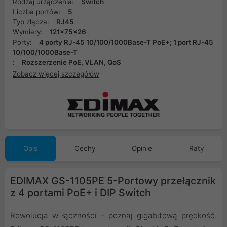
Rodzaj urządzenia:
Switch
Liczba portów:
5
Typ złącza:
RJ45
Wymiary:
121x75x26
Porty:
4 porty RJ-45 10/100/1000Base-T PoE+; 1 port RJ-45
10/100/1000Base-T
:
Rozszerzenie PoE, VLAN, QoS
Zobacz więcej szczegółów
Opis
Cechy
Opinie
Raty
EDIMAX GS-1105PE 5-Portowy przełącznik
z 4 portami PoE+ i DIP Switch
Rewolucja w łączności - poznaj gigabitową prędkość.