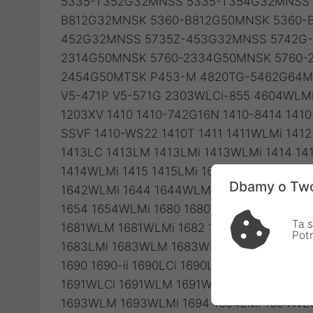
Dbamy o Two
Ta s
Pot