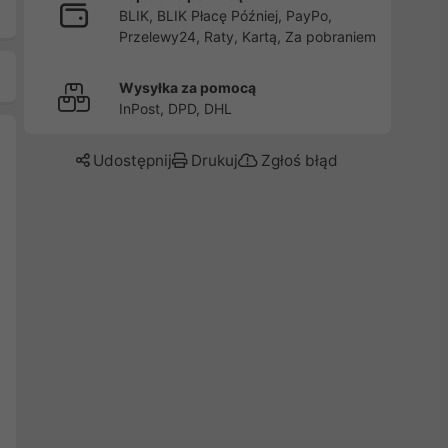
BLIK, BLIK Płacę Później, PayPo,
Przelewy24, Raty, Kartą, Za pobraniem
Wysyłka za pomocą
InPost, DPD, DHL
Udostępnij
Drukuj
Zgłoś błąd