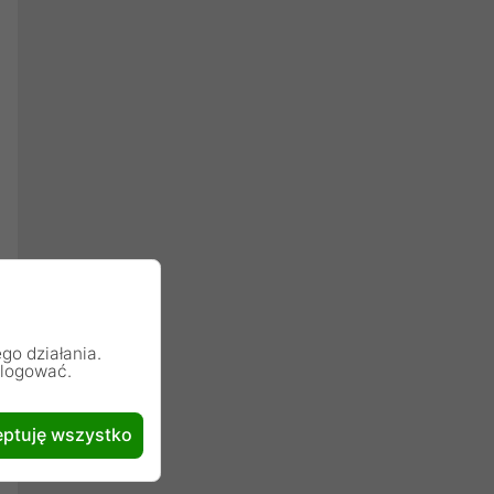
go działania.
alogować.
ptuję wszystko