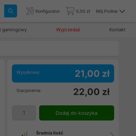
Konfigurator
0,00 zł
Mój Proline
t gamingowy
Wyprzedaż
Kontakt
21,00 zł
Wysyłkowa:
i
22,00 zł
Stacjonarna:
b
h
Dodaj do koszyka
Średnia ilość