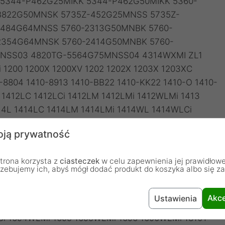
ją prywatność
trona korzysta z
ciasteczek
w celu zapewnienia jej prawidłowe
rzebujemy ich, abyś mógł dodać produkt do koszyka albo się z
Akce
Ustawienia