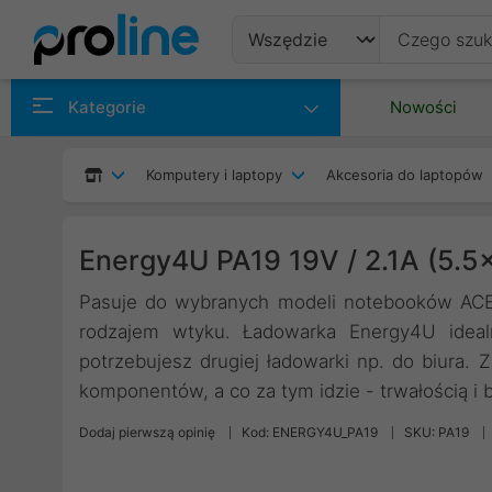
Produkty
Kategorie
Nowości
Producenci
Komputery i laptopy
Akcesoria do laptopów
Kategorie
Energy4U PA19 19V / 2.1A (5.
Pasuje do wybranych modeli notebooków ACER
rodzajem wtyku. Ładowarka Energy4U idealni
potrzebujesz drugiej ładowarki np. do biura. 
komponentów, a co za tym idzie - trwałością i
Dodaj pierwszą opinię
Kod: ENERGY4U_PA19
SKU: PA19