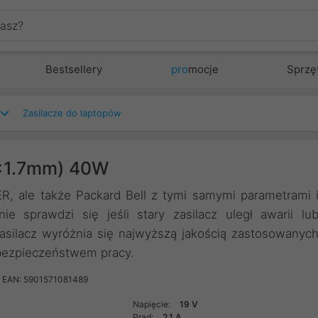
Bestsellery
pro
mocje
Sprzę
Zasilacze do laptopów
5x1.7mm) 40W
, ale także Packard Bell z tymi samymi parametrami 
e sprawdzi się jeśli stary zasilacz uległ awarii lu
Zasilacz wyróżnia się najwyższą jakością zastosowanyc
 bezpieczeństwem pracy.
EAN: 5901571081489
Napięcie:
19 V
Prąd:
2.1 A