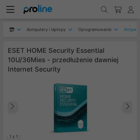
Komputery i laptopy
Oprogramowanie
Antywir
ESET HOME Security Essential
10U/36Mies - przedłużenie dawniej
Internet Security
Poprzedni
Na
1 z 1