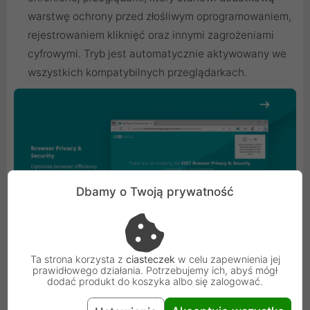
warstwę ochrony przed złośliwym oprogramowaniem,
rejestrowaniem kliknięć oraz innymi zagrożeniami
cyfrowymi. Tryb jest automatycznie aktywowany we
wszystkich kompatybilnych przeglądarkach.
Dbamy o Twoją prywatność
Ta strona korzysta z
ciasteczek
w celu zapewnienia jej
prawidłowego działania. Potrzebujemy ich, abyś mógł
dodać produkt do koszyka albo się zalogować.
Anti-Theft