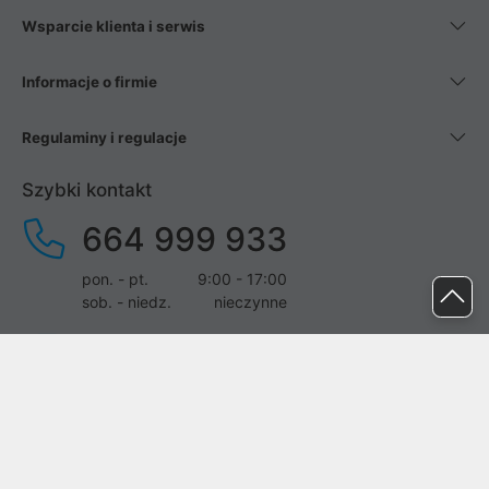
Wsparcie klienta i serwis
Informacje o firmie
Regulaminy i regulacje
Szybki kontakt
664 999 933
pon. - pt.
9:00 - 17:00
sob. - niedz.
nieczynne
pomoc@proline.pl
Dołącz do nas