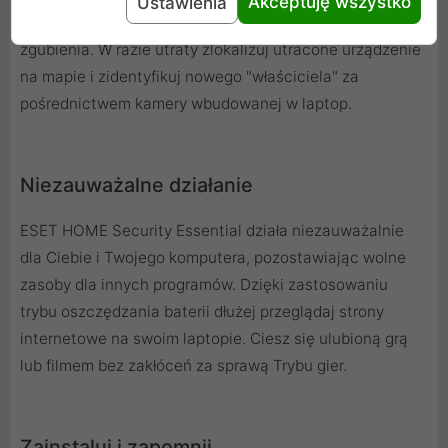
Akceptuję wszystko
Ustawienia
Zabezpiecz swój komputer na wypadek kradzieży lub
zgubienia. W razie utraty zlokalizuj utracone urządzenie
na mapie i zidentyfikuj nowego "właściciela" za
pośrednictwem kamery wbudowanej w laptop.
Niezauważalne działanie
ESET HOME Security Essential działa niezauważalnie
dla Ciebie i Twojego komputera, pozostawiając wolne
zasoby dla innych programów. Dzięki zastosowaniu
trybu oszczędzania baterii dłużej przeglądaj strony
internetowe na swoim laptopie. Ciesz się ulubioną grą
lub filmem bez zakłóceń za sprawą Trybu gier.
Zainstaluj i zapomnij