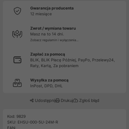
Gwarancja producenta
12 miesiące
Zwrot / wymiana towaru
Masz na to 14 dni.
Zobacz regulamin i wyłączenia...
Zapłać za pomocą
BLIK, BLIK Płacę Później, PayPo, Przelewy24,
Raty, Kartą, Za pobraniem
Wysyłka za pomocą
InPost, DPD, DHL
Udostępnij
Drukuj
Zgłoś błąd
Kod: 9829
SKU: EHSU-000-5U-24M-R
EAN: