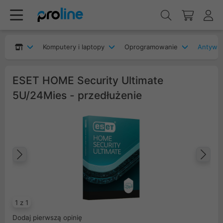
Komputery i laptopy
Oprogramowanie
Antywir
ESET HOME Security Ultimate
5U/24Mies - przedłużenie
Poprzedni
Na
1 z 1
Dodaj pierwszą opinię