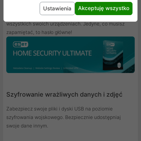
Zarządzanie hasłami
Akceptuję wszystko
Ustawienia
Bezpiecznie przechowuj, organizuj i generuj hasła na
wszystkich swoich urządzeniach. Jedyne, co musisz
zapamiętać, to hasło główne!
Szyfrowanie wrażliwych danych i zdjęć
Zabezpiecz swoje pliki i dyski USB na poziomie
szyfrowania wojskowego. Bezpiecznie udostępniaj
swoje dane innym.