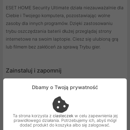
ESET HOME Security Ultimate działa niezauważalnie dla
Ciebie i Twojego komputera, pozostawiając wolne
zasoby dla innych programów. Dzięki zastosowaniu
trybu oszczędzania baterii dłużej przeglądaj strony
internetowe na swoim laptopie. Ciesz się ulubioną grą
lub filmem bez zakłóceń za sprawą Trybu gier.
Zainstaluj i zapomnij
W prosty sposób zainstaluj program na swoim
Dbamy o Twoją prywatność
urządzeniu. Następnie skonfiguruj według własnych
wymagań i potrzeb za pomocą ponad 150
szczegółowych ustawień.
Ta strona korzysta z
ciasteczek
w celu zapewnienia jej
prawidłowego działania. Potrzebujemy ich, abyś mógł
dodać produkt do koszyka albo się zalogować.