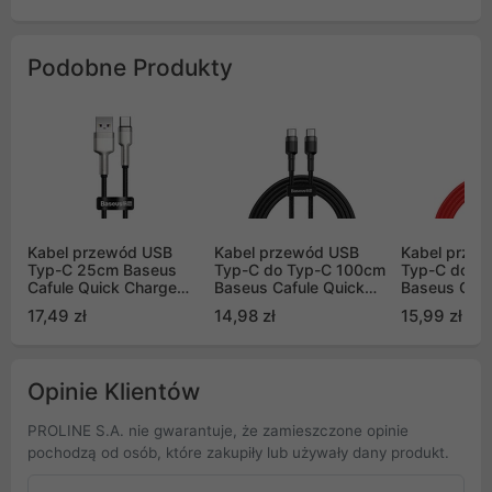
Podobne Produkty
Kabel przewód USB
Kabel przewód USB
Kabel prze
Typ-C 25cm Baseus
Typ-C do Typ-C 100cm
Typ-C do T
Cafule Quick Charge
Baseus Cafule Quick
Baseus Cafu
66W z obsługą
Charge 3.0, 60W, 20V,
Charge 3.0,
17,49 zł
14,98 zł
15,99 zł
szybkiego ładowania -
3A, PD 2.0 z obsługą
3A, PD 2.0 
czarny (CAKF000001)
szybkiego ładowania -
szybkiego ł
czarno-szary (CATKLF-
czerwony (
GG1)
G09)
Opinie Klientów
PROLINE S.A. nie gwarantuje, że zamieszczone opinie
pochodzą od osób, które zakupiły lub używały dany produkt.