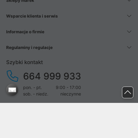
Sklepy marek
Wsparcie klienta i serwis
Informacje o firmie
Regulaminy i regulacje
Szybki kontakt
664 999 933
pon. - pt.
9:00 - 17:00
sob. - niedz.
nieczynne
pomoc@proline.pl
Dołącz do nas