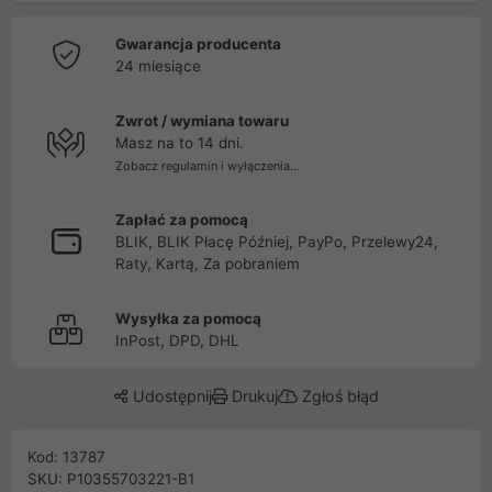
Gwarancja producenta
24 miesiące
Zwrot / wymiana towaru
Masz na to 14 dni.
Zobacz regulamin i wyłączenia...
Zapłać za pomocą
BLIK, BLIK Płacę Później, PayPo, Przelewy24,
Raty, Kartą, Za pobraniem
Wysyłka za pomocą
InPost, DPD, DHL
Udostępnij
Drukuj
Zgłoś błąd
Kod: 13787
SKU: P10355703221-B1