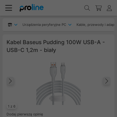
Urządzenia peryferyjne PC
Kable, przewody i adapt
Kabel Baseus Pudding 100W USB-A -
USB-C 1,2m - biały
Poprzedni
Na
1 z 6
Dodaj pierwszą opinię