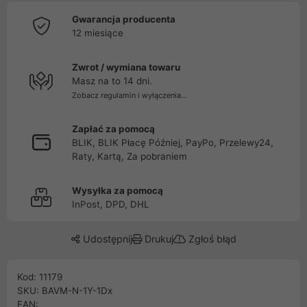
Gwarancja producenta
12 miesiące
Zwrot / wymiana towaru
Masz na to 14 dni.
Zobacz regulamin i wyłączenia...
Zapłać za pomocą
BLIK, BLIK Płacę Później, PayPo, Przelewy24,
Raty, Kartą, Za pobraniem
Wysyłka za pomocą
InPost, DPD, DHL
Udostępnij
Drukuj
Zgłoś błąd
Kod: 11179
SKU: BAVM-N-1Y-1Dx
EAN: