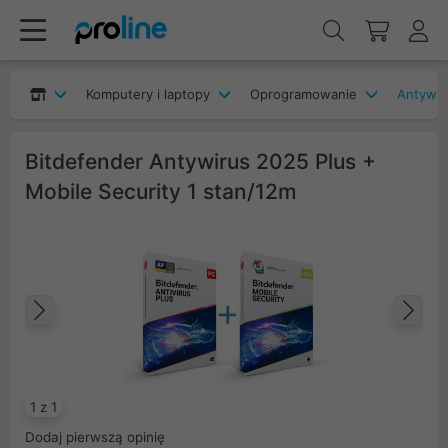
Komputery i laptopy
Oprogramowanie
Antywir
Bitdefender Antywirus 2025 Plus +
Mobile Security 1 stan/12m
Poprzedni
Na
1 z 1
Dodaj pierwszą opinię