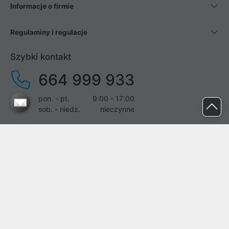
Informacje o firmie
Regulaminy i regulacje
Szybki kontakt
664 999 933
pon. - pt.
9:00 - 17:00
sob. - niedz.
nieczynne
pomoc@proline.pl
Dołącz do nas
Zgłoś błąd na stronie
Proline SA z siedzibą w Mirkowie (55-095), przy ul. Brzozowej 5,
wpisana do rejestru przedsiębiorców Krajowego Rejestru Sądowego