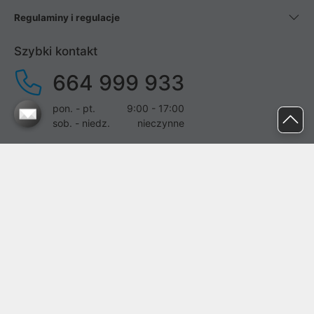
Regulaminy i regulacje
Szybki kontakt
664 999 933
pon. - pt.
9:00 - 17:00
sob. - niedz.
nieczynne
pomoc@proline.pl
Dołącz do nas
Zgłoś błąd na stronie
Proline SA z siedzibą w Mirkowie (55-095), przy ul. Brzozowej 5,
wpisana do rejestru przedsiębiorców Krajowego Rejestru Sądowego
przez Sąd Rejonowy dla Wrocławia-Fabrycznej we Wrocławiu, VI
Wydział Gospodarczy Krajowego Rejestru Sądowego pod nr KRS: