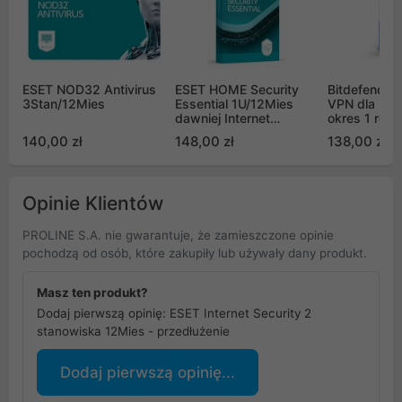
ESET NOD32 Antivirus
ESET HOME Security
Bitdefender
3Stan/12Mies
Essential 1U/12Mies
VPN dla 5 s
dawniej Internet
okres 1 roku
Security
140,00 zł
148,00 zł
138,00 zł
Opinie Klientów
PROLINE S.A. nie gwarantuje, że zamieszczone opinie
pochodzą od osób, które zakupiły lub używały dany produkt.
Masz ten produkt?
Dodaj pierwszą opinię: ESET Internet Security 2
stanowiska 12Mies - przedłużenie
Dodaj pierwszą opinię...