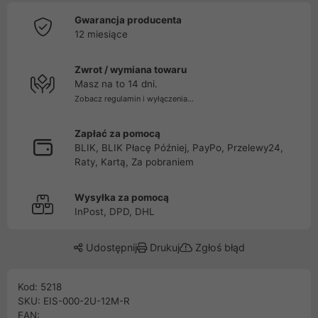
Gwarancja producenta
12 miesiące
Zwrot / wymiana towaru
Masz na to 14 dni.
Zobacz regulamin i wyłączenia...
Zapłać za pomocą
BLIK, BLIK Płacę Później, PayPo, Przelewy24,
Raty, Kartą, Za pobraniem
Wysyłka za pomocą
InPost, DPD, DHL
Udostępnij
Drukuj
Zgłoś błąd
Kod: 5218
SKU: EIS-000-2U-12M-R
EAN: