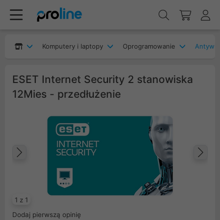
Komputery i laptopy
Oprogramowanie
Antywir
ESET Internet Security 2 stanowiska
12Mies - przedłużenie
Poprzedni
Na
1 z 1
Dodaj pierwszą opinię