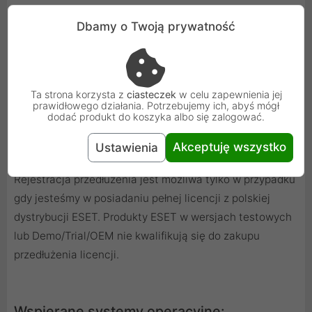
Ochrona kamery internetowej
Dbamy o Twoją prywatność
Monitoruje wszystkie procesy i aplikacje uruchomione
na komputerze, sprawdzając, które z nich próbują
uzyskać dostęp do kamery internetowej. Program
Ta strona korzysta z
ciasteczek
w celu zapewnienia jej
prawidłowego działania. Potrzebujemy ich, abyś mógł
ostrzeże, gdy ktoś niepowołany będzie próbował
dodać produkt do koszyka albo się zalogować.
uzyskać dostęp do kamery i zablokuje każdą taką próbę.
Akceptuję wszystko
Ustawienia
WAŻNE!
Rejestracja przedłużenia jest możliwa tylko w przypadku
gdy jesteśmy w posiadaniu pełnej licencji z polskiej
dystrybucji ESET. Produkty ESET w wersjach testowych
lub Demo/Trial/OEM nie kwalifikują się do zakupu
przedłużenia licencji.
Wspierane systemy operacyjne: