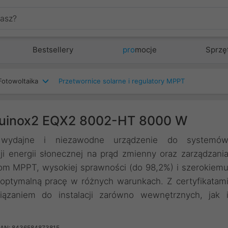
Bestsellery
pro
mocje
Sprzę
Fotowoltaika
Przetwornice solarne i regulatory MPPT
Equinox2 EQX2 8002-HT 8000 W
wydajne i niezawodne urządzenie do systemó
ji energii słonecznej na prąd zmienny oraz zarządzani
om MPPT, wysokiej sprawności (do 98,2%) i szerokiem
optymalną pracę w różnych warunkach. Z certyfikatam
wiązaniem do instalacji zarówno wewnętrznych, jak 
AN: 8436584873815