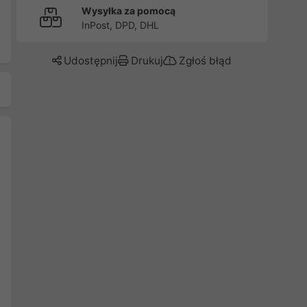
Wysyłka za pomocą
InPost, DPD, DHL
Udostępnij
Drukuj
Zgłoś błąd