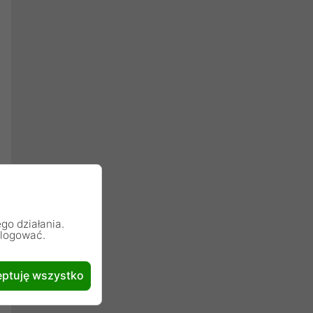
go działania.
alogować.
ptuję wszystko