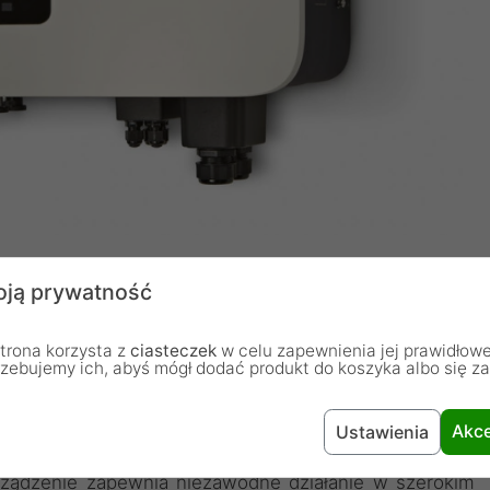
ją prywatność
2-HT
trona korzysta z
ciasteczek
w celu zapewnienia jej prawidłowe
rzebujemy ich, abyś mógł dodać produkt do koszyka albo się z
awansowane urządzenie przeznaczone do systemów
etwarzania energii słonecznej na prąd zmienny oraz
Akce
Ustawienia
ogii beztransformatorowej, wysokiej wydajności oraz
ządzenie zapewnia niezawodne działanie w szerokim