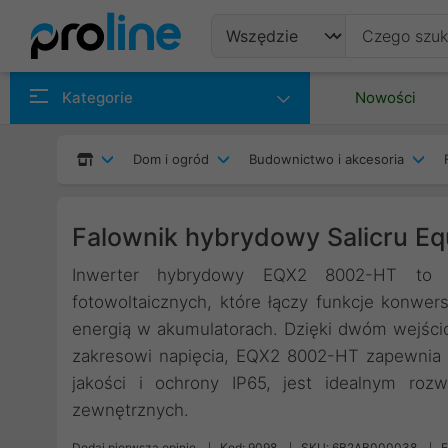
Produkty
Kategorie
Nowości
Producenci
Dom i ogród
Budownictwo i akcesoria
Kategorie
Falownik hybrydowy Salicru 
Inwerter hybrydowy EQX2 8002-HT to 
fotowoltaicznych, które łączy funkcje konwers
energią w akumulatorach. Dzięki dwóm wejści
zakresowi napięcia, EQX2 8002-HT zapewnia 
jakości i ochrony IP65, jest idealnym roz
zewnętrznych.
Dodaj pierwszą opinię
Kod: 9098
SKU: 6B2AB000038
E