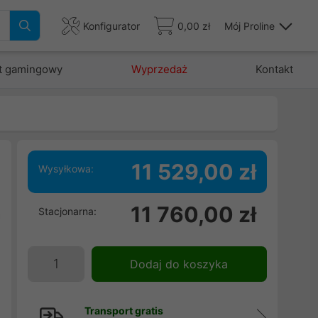
Konfigurator
0,00 zł
Mój Proline
t gamingowy
Wyprzedaż
Kontakt
11 529,00 zł
Wysyłkowa:
w
11 760,00 zł
Stacjonarna:
a
u
i
Dodaj do koszyka
i
Transport gratis