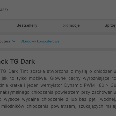
Bestsellery
pro
mocje
Sprzę
putera
Obudowy komputerowe
ack TG Dark
TG Dark Tint została stworzona z myślą o chłodzeni
, jak to tylko możliwe. Główne cechy wyróżniające t
ednia kratka i jeden wentylator Dynamic PWM 180 x 3
 maksymalnego chłodzenia powietrzem przy zachowani
c wysoce wydajne chłodzenie z lub bez pętli wodnej
 miłośników chłodzenia powietrzem, szukających małe