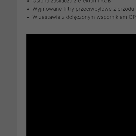
Osłona zasilacza z efektami RGB
Wyjmowane filtry przeciwpyłowe z przodu i
W zestawie z dołączonym wspornikiem GP