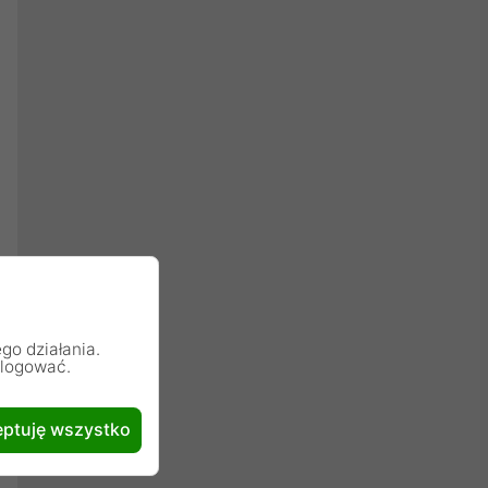
go działania.
alogować.
ptuję wszystko