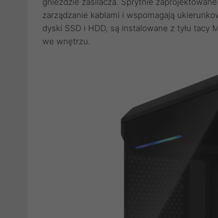
gnieździe zasilacza. Sprytnie zaprojektowan
zarządzanie kablami i wspomagają ukierunkow
dyski SSD i HDD, są instalowane z tyłu tacy 
we wnętrzu.