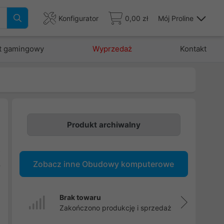
Konfigurator
0,00 zł
Mój Proline
t gamingowy
Wyprzedaż
Kontakt
Produkt archiwalny
u
o
Zobacz inne Obudowy komputerowe
8
u
,
Brak towaru
j
Zakończono produkcję i sprzedaż