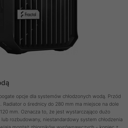
odą
ż bogate opcje dla systemów chłodzonych wodą. Przód
Radiator o średnicy do 280 mm ma miejsce na dole
120 mm. Oznacza to, że jest wystarczająco dużo
 lub rozbudowany, niestandardowy system chłodzenia
wiają montaż zbiorników wyrównawczych - koniec z