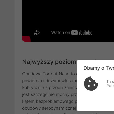
Najwyższy poziom przepływu p
Dbamy o Two
Obudowa Torrent Nano to obudowa mini ITX
powietrza i dużymi wlotami powietrza. Przód
Ta s
Pot
Fabrycznie z przodu zainstalowany jest jeden
jest szczególnie mocny przy grubości 38 mm
kątem bezproblemowego przepływu powietrza
obudowy aerodynamicznej osłonie ze zinte