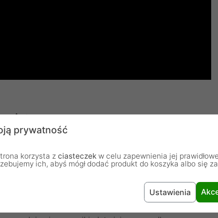
owietrza
ją prywatność
 z wnętrzem zoptymalizowanym pod kątem przepływu
 i dół są wyposażone w duże wloty powietrza.
trona korzysta z
ciasteczek
w celu zapewnienia jej prawidłowe
rzebujemy ich, abyś mógł dodać produkt do koszyka albo się z
 wentylator 180 mm. Został on specjalnie opracowany i
. Wnętrze zostało całkowicie zoptymalizowane pod
Akce
Ustawienia
. Zasilacz znajduje się w montowanej na górze
growanymi efektami ARGB w aerodynamicznym