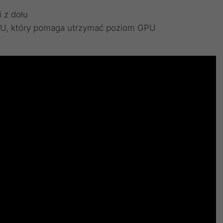
 z dołu
U, który pomaga utrzymać poziom GPU