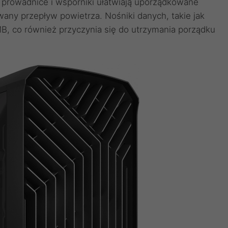
e prowadnice i wsporniki ułatwiają uporządkowane
any przepływ powietrza. Nośniki danych, takie jak
MB, co również przyczynia się do utrzymania porządku