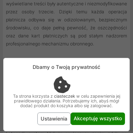
wyświetlane treści były autentyczne i niezmodyfikowane
przez osoby trzecie. Dzięki temu każda operacja
płatnicza odbywa się w odizolowanym, bezpiecznym
środowisku, co daje pełną pewność, że oszczędności
oraz dane kart płatniczych są pod stałym nadzorem
profesjonalnego mechanizmu obronnego.
Proaktywne reagowanie na nieznane zagrożenia
Dbamy o Twoją prywatność
Świat cyberzagrożeń ewoluuje niezwykle szybko,
dlatego tradycyjne bazy sygnatur są tu uzupełniane
przez inteligentny moduł kontroli zachowania plików.
Technologia ta nieustannie monitoruje procesy
Ta strona korzysta z
ciasteczek
w celu zapewnienia jej
prawidłowego działania. Potrzebujemy ich, abyś mógł
uruchomione w tle i natychmiast reaguje, gdy tylko
dodać produkt do koszyka albo się zalogować.
zauważy jakiekolwiek podejrzane anomalie w schemacie
działania aplikacji. Jeśli dany program zaczyna
Akceptuję wszystko
Ustawienia
zachowywać się w sposób nietypowy dla swojej