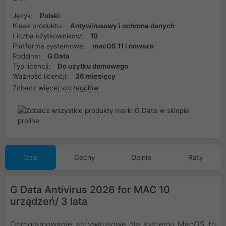
Język:
Polski
Klasa produktu:
Antywirusowy i ochrona danych
Liczba użytkowników:
10
Platforma systemowa:
macOS 11 i nowsze
Rodzina:
G Data
Typ licencji:
Do użytku domowego
Ważność licencji:
36 miesięcy
Zobacz więcej szczegółów
Opis
Cechy
Opinie
Raty
G Data Antivirus 2026 for MAC 10
urządzeń/ 3 lata
Oprogramowanie antywirusowe dla systemu MacOS to