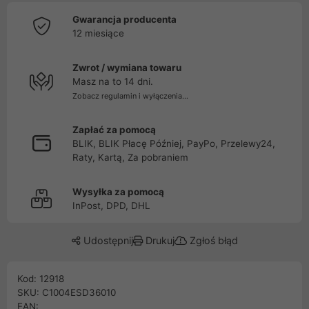
Gwarancja producenta
12 miesiące
Zwrot / wymiana towaru
Masz na to 14 dni.
Zobacz regulamin i wyłączenia...
Zapłać za pomocą
BLIK, BLIK Płacę Później, PayPo, Przelewy24,
Raty, Kartą, Za pobraniem
Wysyłka za pomocą
InPost, DPD, DHL
Udostępnij
Drukuj
Zgłoś błąd
Kod: 12918
SKU: C1004ESD36010
EAN: