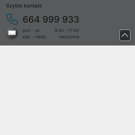
Szybki kontakt
664 999 933
pon. - pt.
9:00 - 17:00
sob. - niedz.
nieczynne
pomoc@proline.pl
Dołącz do nas
Zgłoś błąd na stronie
Proline SA z siedzibą w Mirkowie (55-095), przy ul. Brzozowej 5,
wpisana do rejestru przedsiębiorców Krajowego Rejestru Sądowego
przez Sąd Rejonowy dla Wrocławia-Fabrycznej we Wrocławiu, VI
Wydział Gospodarczy Krajowego Rejestru Sądowego pod nr KRS:
0000282071, NIP: 8951898022, REGON: 020482041, BDO:
000437899. Kapitał zakładowy Spółki wynosi 500000,00 zł i został
on opłacony w całości.