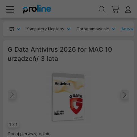
Komputery i laptopy
Oprogramowanie
Antywir
G Data Antivirus 2026 for MAC 10
urządzeń/ 3 lata
Poprzedni
Na
1 z 1
Dodaj pierwszą opinię