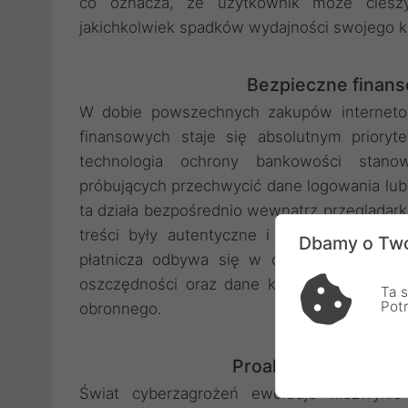
co oznacza, że użytkownik może ciesz
jakichkolwiek spadków wydajności swojego k
Bezpieczne finans
W dobie powszechnych zakupów internetow
finansowych staje się absolutnym priory
technologia ochrony bankowości stanow
próbujących przechwycić dane logowania lub 
ta działa bezpośrednio wewnątrz przeglądarki
treści były autentyczne i niezmodyfikowa
Dbamy o Two
płatnicza odbywa się w odizolowanym, be
oszczędności oraz dane kart płatniczych 
Ta s
Pot
obronnego.
Proaktywne reagowa
Świat cyberzagrożeń ewoluuje niezwykle