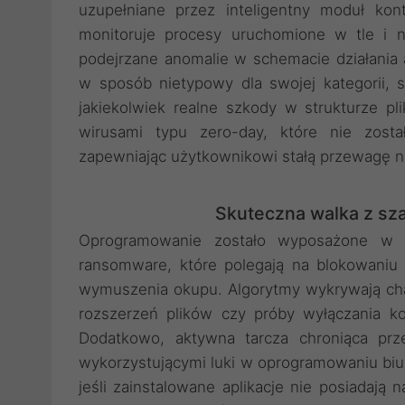
uzupełniane przez inteligentny moduł kont
monitoruje procesy uruchomione w tle i n
podejrzane anomalie w schemacie działania 
w sposób nietypowy dla swojej kategorii, 
jakiekolwiek realne szkody w strukturze p
wirusami typu zero-day, które nie zost
zapewniając użytkownikowi stałą przewagę 
Skuteczna walka z sz
Oprogramowanie zostało wyposażone w 
ransomware, które polegają na blokowani
wymuszenia okupu. Algorytmy wykrywają cha
rozszerzeń plików czy próby wyłączania k
Dodatkowo, aktywna tarcza chroniąca prz
wykorzystującymi luki w oprogramowaniu biu
jeśli zainstalowane aplikacje nie posiadają