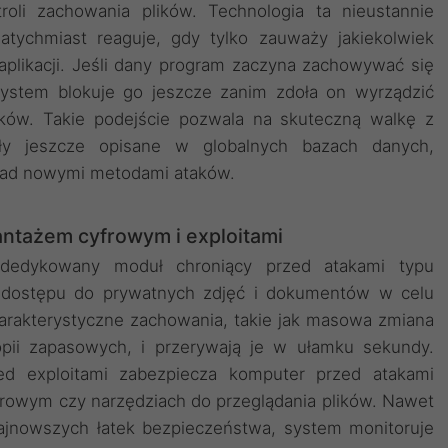
roli zachowania plików. Technologia ta nieustannie
atychmiast reaguje, gdy tylko zauważy jakiekolwiek
aplikacji. Jeśli dany program zaczyna zachowywać się
system blokuje go jeszcze zanim zdoła on wyrządzić
lików. Takie podejście pozwala na skuteczną walkę z
ały jeszcze opisane w globalnych bazach danych,
nad nowymi metodami ataków.
antażem cyfrowym i exploitami
dedykowany moduł chroniący przed atakami typu
u dostępu do prywatnych zdjęć i dokumentów w celu
rakterystyczne zachowania, takie jak masowa zmiana
opii zapasowych, i przerywają je w ułamku sekundy.
ed exploitami zabezpiecza komputer przed atakami
rowym czy narzędziach do przeglądania plików. Nawet
 najnowszych łatek bezpieczeństwa, system monitoruje