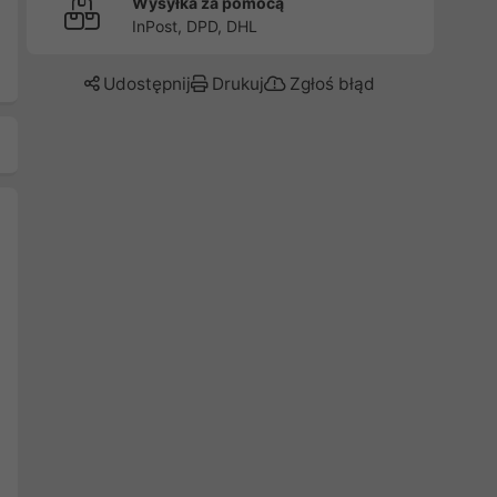
Wysyłka za pomocą
InPost, DPD, DHL
Udostępnij
Drukuj
Zgłoś błąd