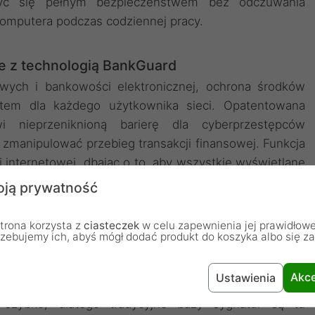
yć się pełnym bezpieczeństwem bez odczuwania
omputera podczas codziennej pracy.
e z technologią BankGuard
ych i bankowości elektronicznej, ochrona środków
tetem dla każdego użytkownika sieci. Opatentowana
i nieprzeniknioną barierę dla cyberprzestępców
zmanipulować przebieg transakcji finansowej. Funkcja
 internetowej, dbając o to, aby wszystkie wyświetlane
ne przez osoby trzecie. Dzięki temu każda operacja
ją prywatność
zpiecznym środowisku, co daje pełną pewność, że
są pod stałym nadzorem profesjonalnego mechanizmu
trona korzysta z
ciasteczek
w celu zapewnienia jej prawidłowe
rzebujemy ich, abyś mógł dodać produkt do koszyka albo się z
Akce
Ustawienia
nie na nieznane zagrożenia
 szybko, dlatego tradycyjne bazy sygnatur są tu