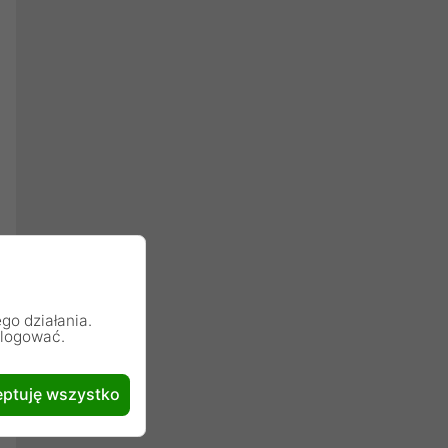
go działania.
alogować.
ptuję wszystko