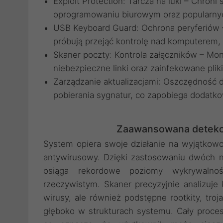
Exploit Protection: Tarcza na luki – Chron
oprogramowaniu biurowym oraz popularny
USB Keyboard Guard: Ochrona peryferiów 
próbują przejąć kontrolę nad komputerem, 
Skaner poczty: Kontrola załączników – Mon
niebezpieczne linki oraz zainfekowane plik
Zarządzanie aktualizacjami: Oszczędność
pobierania sygnatur, co zapobiega dodatk
Zaawansowana detekcj
System opiera swoje działanie na wyjątkowo
antywirusowy. Dzięki zastosowaniu dwóch n
osiąga rekordowe poziomy wykrywalno
rzeczywistym. Skaner precyzyjnie analizuje k
wirusy, ale również podstępne rootkity, troj
głęboko w strukturach systemu. Cały proc