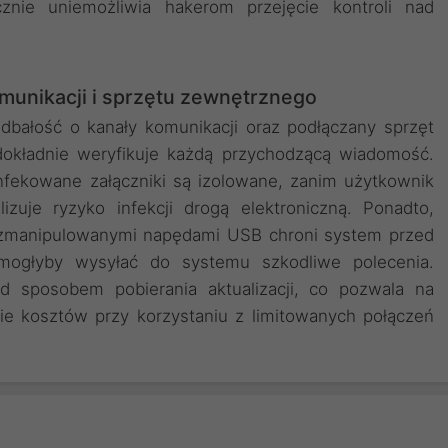
nie uniemożliwia hakerom przejęcie kontroli nad
unikacji i sprzętu zewnętrznego
bałość o kanały komunikacji oraz podłączany sprzęt
dokładnie weryfikuje każdą przychodzącą wiadomość.
nfekowane załączniki są izolowane, zanim użytkownik
izuje ryzyko infekcji drogą elektroniczną. Ponadto,
d zmanipulowanymi napędami USB chroni system przed
e mogłyby wysyłać do systemu szkodliwe polecenia.
d sposobem pobierania aktualizacji, co pozwala na
nie kosztów przy korzystaniu z limitowanych połączeń