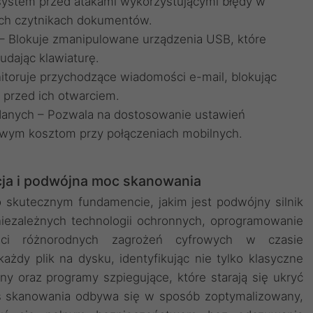
i system przed atakami wykorzystującymi błędy w
ch czytnikach dokumentów.
– Blokuje zmanipulowane urządzenia USB, które
udając klawiaturę.
itoruje przychodzące wiadomości e-mail, blokując
i przed ich otwarciem.
 danych – Pozwala na dostosowanie ustawień
owym kosztom przy połączeniach mobilnych.
a i podwójna moc skanowania
 skutecznym fundamencie, jakim jest podwójny silnik
iezależnych technologii ochronnych, oprogramowanie
ści różnorodnych zagrożeń cyfrowych w czasie
ażdy plik na dysku, identyfikując nie tylko klasyczne
any oraz programy szpiegujące, które starają się ukryć
es skanowania odbywa się w sposób zoptymalizowany,