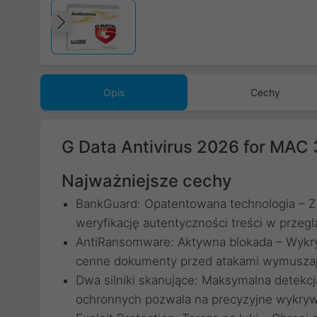
Poprzedni
Opis
Cechy
G Data Antivirus 2026 for MAC 3
Najważniejsze cechy
BankGuard: Opatentowana technologia – 
weryfikację autentyczności treści w przegl
AntiRansomware: Aktywna blokada – Wykrywa
cenne dokumenty przed atakami wymuszaj
Dwa silniki skanujące: Maksymalna detekc
ochronnych pozwala na precyzyjne wykrywa