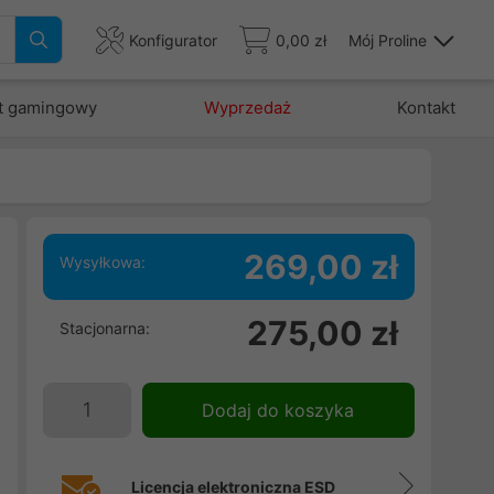
Konfigurator
0,00 zł
Mój Proline
t gamingowy
Wyprzedaż
Kontakt
269,00 zł
Wysyłkowa:
a
275,00 zł
Stacjonarna:
e
e
d
Dodaj do koszyka
z
Licencja elektroniczna ESD