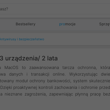
Bestsellery
pro
mocje
Sprzę
Antywirusy i bezpieczeństwo
3 urządzenia/ 2 lata
u MacOS to zaawansowana tarcza ochronna, któr
wa danych i transakcji online. Wykorzystując dwi
entowany moduł ochrony bankowości, system skuteczni
 Dzięki proaktywnej kontroli zachowania i ochronie prze
na nieznane zagrożenia, zapewniając płynną pracę be