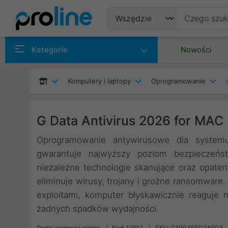
Produkty
Kategorie
Nowości
Producenci
Komputery i laptopy
Oprogramowanie
Kategorie
G Data Antivirus 2026 for MAC 
Oprogramowanie antywirusowe dla system
gwarantuje najwyższy poziom bezpieczeńst
niezależne technologie skanujące oraz opat
eliminuje wirusy, trojany i groźne ransomware.
exploitami, komputer błyskawicznie reaguje 
żadnych spadków wydajności.
Dodaj pierwszą opinię
Kod: 12912
SKU: C1004ESD24003