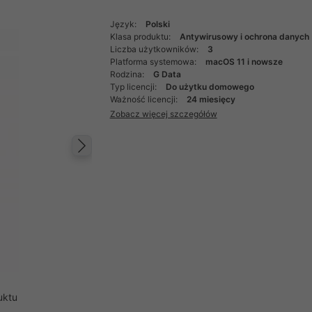
Język:
Polski
Klasa produktu:
Antywirusowy i ochrona danych
Liczba użytkowników:
3
Platforma systemowa:
macOS 11 i nowsze
Rodzina:
G Data
Typ licencji:
Do użytku domowego
Ważność licencji:
24 miesięcy
Zobacz więcej szczegółów
Następny
uktu