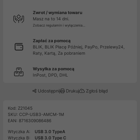
Zwrot / wymiana towaru
Masz na to 14 dni.
Zobacz regulamin i wyłączenia...
Zapłać za pomocą
BLIK, BLIK Płacę Później, PayPo, Przelewy24,
Raty, Kartą, Za pobraniem
Wysyłka za pomocą
InPost, DPD, DHL
Udostępnij
Drukuj
Zgłoś błąd
Kod: Z21045
SKU: CCP-USB3-AMCM-1M
EAN: 8716309086486
Wtyczka A:
USB 3.0 TypeA
Wtyczka B:
USB 3.0 Type C