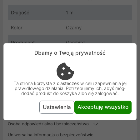
Długość
1 m
Kolor
Czarny
Producent
Gembird
Dbamy o Twoją prywatność
Kod
Z21045
SKU
CCP-USB3-AMCM-1M
Ta strona korzysta z
ciasteczek
w celu zapewnienia jej
EAN
8716309086486
prawidłowego działania. Potrzebujemy ich, abyś mógł
dodać produkt do koszyka albo się zalogować.
Gwarancja
24 miesiące
Akceptuję wszystko
Ustawienia
producenta
Osoba odpowiedzialna i bezpieczeństwo
Uniwersalna informacja o bezpieczeństwie