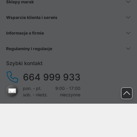
Sklepy marek
Wsparcie klienta i serwis
Informacje o firmie
Regulaminy i regulacje
Szybki kontakt
664 999 933
pon. - pt.
9:00 - 17:00
sob. - niedz.
nieczynne
pomoc@proline.pl
Dołącz do nas