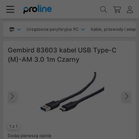
Urządzenia peryferyjne PC
Kable, przewody i adapt
Gembird 83603 kabel USB Type-C
(M)-AM 3.0 1m Czarny
Poprzedni
Na
1 z 1
Dodaj pierwszą opinię