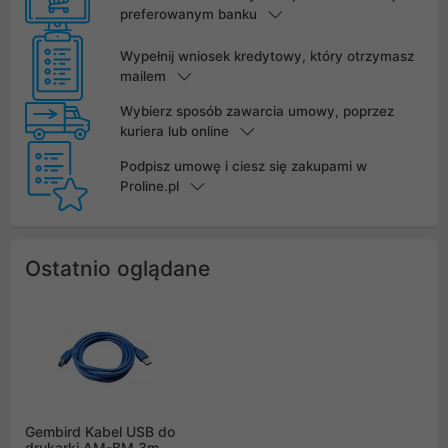
preferowanym banku
Wypełnij wniosek kredytowy, który otrzymasz
mailem
Wybierz sposób zawarcia umowy, poprzez
kuriera lub online
Podpisz umowę i ciesz się zakupami w
Proline.pl
Ostatnio oglądane
Gembird Kabel USB do
drukarki AM-BM 3m