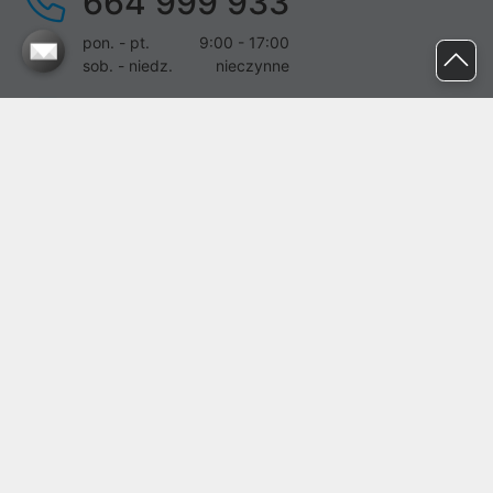
664 999 933
pon. - pt.
9:00 - 17:00
sob. - niedz.
nieczynne
pomoc@proline.pl
Dołącz do nas
Zgłoś błąd na stronie
Proline SA z siedzibą w Mirkowie (55-095), przy ul. Brzozowej 5,
wpisana do rejestru przedsiębiorców Krajowego Rejestru Sądowego
przez Sąd Rejonowy dla Wrocławia-Fabrycznej we Wrocławiu, VI
Wydział Gospodarczy Krajowego Rejestru Sądowego pod nr KRS:
0000282071, NIP: 8951898022, REGON: 020482041, BDO:
000437899. Kapitał zakładowy Spółki wynosi 500000,00 zł i został
on opłacony w całości.
© proline 1996 - 2026. Wszelkie prawa zastrzeżone.