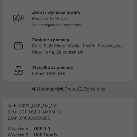
Zwrot / wymiana towaru
Masz na to 14 dni.
Zobacz regulamin i wyłączenia...
Zapłać za pomocą
BLIK, BLIK Płacę Później, PayPo, Przelewy24,
Raty, Kartą, Za pobraniem
Wysyłka za pomocą
InPost, DPD, DHL
Udostępnij
Drukuj
Zgłoś błąd
Kod: KABEL_USB_3M_3.0
SKU: CCP-USB3-AMBM-10
EAN: 8716309059206
Wtyczka A:
USB 3.0
Wtyczka B:
USB Type B