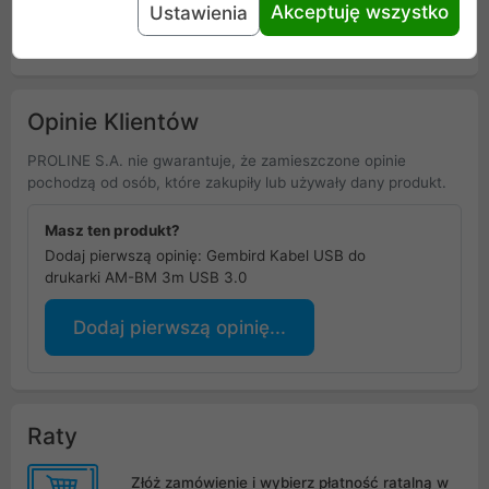
Akceptuję wszystko
Ustawienia
Uniwersalna informacja o bezpieczeństwie
Opinie Klientów
PROLINE S.A. nie gwarantuje, że zamieszczone opinie
pochodzą od osób, które zakupiły lub używały dany produkt.
Masz ten produkt?
Dodaj pierwszą opinię: Gembird Kabel USB do
drukarki AM-BM 3m USB 3.0
Dodaj pierwszą opinię...
Raty
Złóż zamówienie i wybierz płatność ratalną w