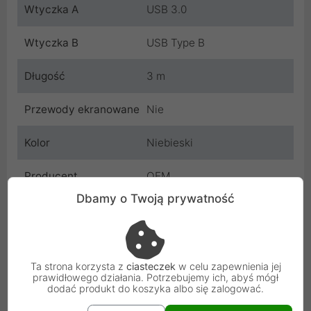
Wtyczka A
USB 3.0
Wtyczka B
USB Type B
Długość
3 m
Przewody ekranowane
Nie
Kolor
Niebieski
Producent
OEM
Dbamy o Twoją prywatność
Kod
KABEL_USB_3M_3.0
SKU
CCP-USB3-AMBM-10
Ta strona korzysta z
ciasteczek
w celu zapewnienia jej
EAN
8716309059206
prawidłowego działania. Potrzebujemy ich, abyś mógł
dodać produkt do koszyka albo się zalogować.
Osoba odpowiedzialna i bezpieczeństwo