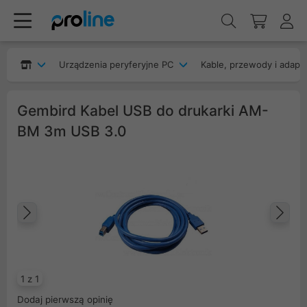
Urządzenia peryferyjne PC
Kable, przewody i adapt
Gembird Kabel USB do drukarki AM-
BM 3m USB 3.0
Poprzedni
Na
1 z 1
Dodaj pierwszą opinię