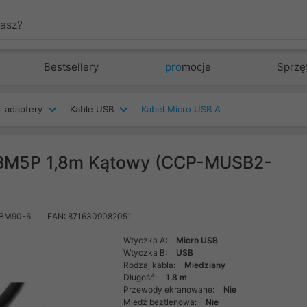
Bestsellery
pro
mocje
Sprzę
i adaptery
Kable USB
Kabel Micro USB A
-BM5P 1,8m Kątowy (CCP-MUSB2-
BM90-6
EAN: 8716309082051
Wtyczka A:
Micro USB
Wtyczka B:
USB
Rodzaj kabla:
Miedziany
Długość:
1.8 m
Przewody ekranowane:
Nie
Miedź beztlenowa:
Nie