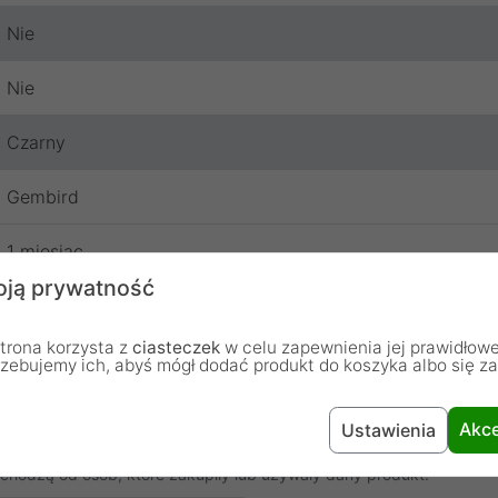
Nie
Nie
Czarny
Gembird
1 miesiąc
ją prywatność
trona korzysta z
ciasteczek
w celu zapewnienia jej prawidłowe
rzebujemy ich, abyś mógł dodać produkt do koszyka albo się z
Akce
Ustawienia
chodzą od osób, które zakupiły lub używały dany produkt.