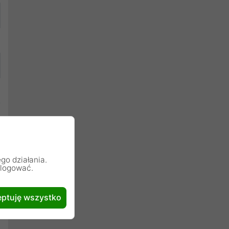
go działania.
alogować.
ptuję wszystko