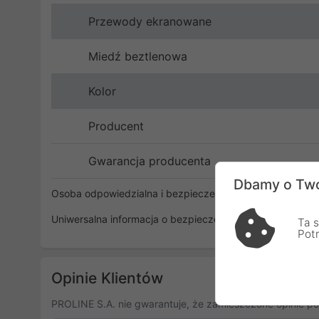
Przewody ekranowane
Miedź beztlenowa
Kolor
Producent
Gwarancja producenta
Dbamy o Two
Osoba odpowiedzialna i bezpieczeństwo
Uniwersalna informacja o bezpieczeństwie
Ta s
Pot
Opinie Klientów
PROLINE S.A. nie gwarantuje, że zamieszczone opinie po