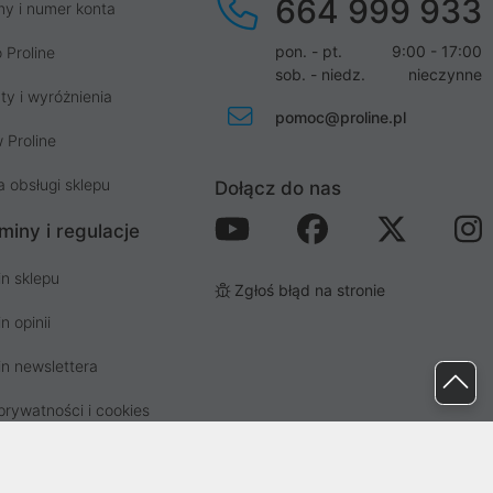
664 999 933
my i numer konta
pon. - pt.
9:00 - 17:00
 Proline
sob. - niedz.
nieczynne
ty i wyróżnienia
pomoc@proline.pl
 Proline
a obsługi sklepu
Dołącz do nas
miny i regulacje
n sklepu
Zgłoś błąd na stronie
n opinii
n newslettera
prywatności i cookies
osp. odpadami