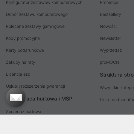
Konfigurator zestawów komputerowych
Promocje
Dobór zestawu komputerowego
Bestsellery
Polecane zestawy gamingowe
Nowości
Kody promocyjne
Newsletter
Karty podarunkowe
Wyprzedaż
Zakupy na raty
proMOCNI
Licencja esd
Struktura str
Usługi i rozszerzenia gwarancji
Wszystkie katego
Współpraca hurtowa i MŚP
Lista producent
Sprzedaż hurtowa
Oferta dla firm i instytucji