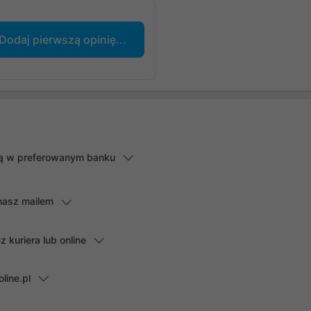
Dodaj pierwszą opinię...
lną w preferowanym banku
masz mailem
kuriera lub online
line.pl