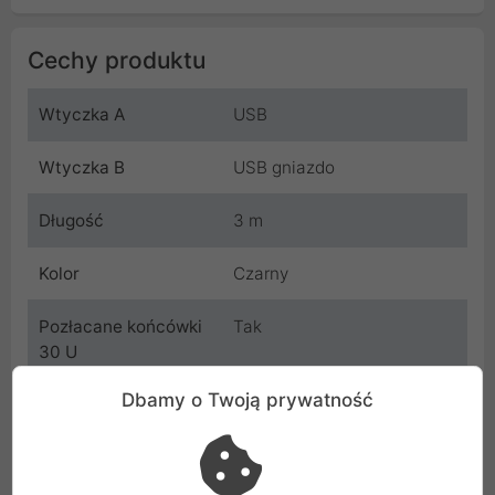
Cechy produktu
Wtyczka A
USB
Wtyczka B
USB gniazdo
Długość
3 m
Kolor
Czarny
Pozłacane końcówki
Tak
30 U
Dbamy o Twoją prywatność
Ferrytowy filtr
Tak
Producent
OEM