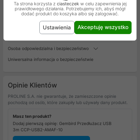
Ta strona korzysta z
ciasteczek
w celu zapewnienia jej
Kod
PRZEDLUZACZ_USB_3M
prawidłowego działania. Potrzebujemy ich, abyś mógł
dodać produkt do koszyka albo się zalogować.
SKU
CCP-USB2-AMAF-10
Akceptuję wszystko
Ustawienia
EAN
8716309052115
Osoba odpowiedzialna i bezpieczeństwo
Uniwersalna informacja o bezpieczeństwie
Opinie Klientów
PROLINE S.A. nie gwarantuje, że zamieszczone opinie
pochodzą od osób, które zakupiły lub używały dany produkt.
Masz ten produkt?
Dodaj pierwszą opinię: Gembird Przedłużacz USB
3m CCP-USB2-AMAF-10