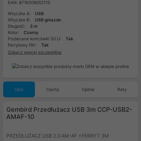
EAN: 8716309052115
Wtyczka A:
USB
Wtyczka B:
USB gniazdo
Długość:
3 m
Kolor:
Czarny
Pozłacane końcówki 30 U:
Tak
Ferrytowy filtr:
Tak
Zobacz więcej szczegółów
Opis
Cechy
Opinie
Raty
Gembird Przedłużacz USB 3m CCP-USB2-
AMAF-10
PRZEDŁUŻACZ USB 2.0 AM-AF +FERRYT 3M