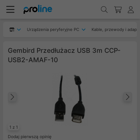
Urządzenia peryferyjne PC
Kable, przewody i adapt
Gembird Przedłużacz USB 3m CCP-
USB2-AMAF-10
Poprzedni
Na
1 z 1
Dodaj pierwszą opinię