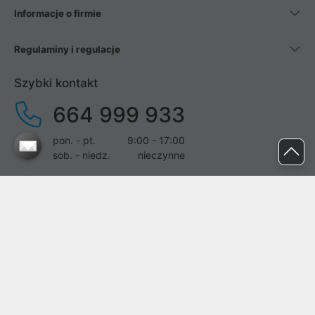
Informacje o firmie
Regulaminy i regulacje
Szybki kontakt
664 999 933
pon. - pt.
9:00 - 17:00
sob. - niedz.
nieczynne
pomoc@proline.pl
Dołącz do nas
Zgłoś błąd na stronie
Proline SA z siedzibą w Mirkowie (55-095), przy ul. Brzozowej 5,
wpisana do rejestru przedsiębiorców Krajowego Rejestru Sądowego