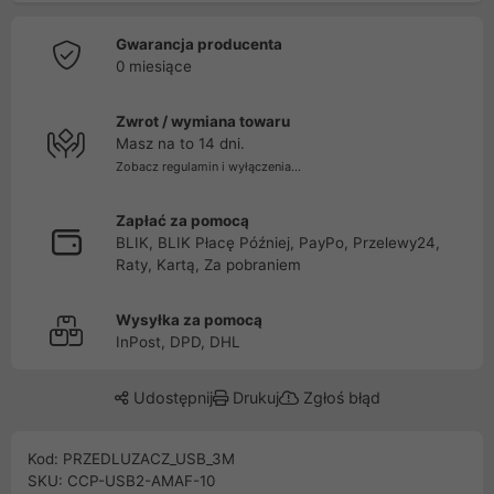
Gwarancja producenta
0 miesiące
Zwrot / wymiana towaru
Masz na to 14 dni.
Zobacz regulamin i wyłączenia...
Zapłać za pomocą
BLIK, BLIK Płacę Później, PayPo, Przelewy24,
Raty, Kartą, Za pobraniem
Wysyłka za pomocą
InPost, DPD, DHL
Udostępnij
Drukuj
Zgłoś błąd
Kod: PRZEDLUZACZ_USB_3M
SKU: CCP-USB2-AMAF-10