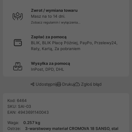
Zwrot / wymiana towaru
Masz na to 14 dni.
Zobacz regulamin i wyłączenia...
Zapłać za pomocą
BLIK, BLIK Płacę Później, PayPo, Przelewy24,
Raty, Kartą, Za pobraniem
Wysyłka za pomocą
InPost, DPD, DHL
Udostępnij
Drukuj
Zgłoś błąd
Kod: 6464
SKU: SAI-03
EAN: 4943691140043
Waga:
0.257 kg
Ostrze:
3-warstwowy materiał CROMOVA 18 SANSO, stal