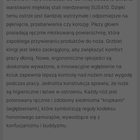
warstwami miękkiej stali nierdzewnej SUS410. Dzięki
temu ostrze jest bardziej wytrzymałe i odporniejsze na
pęknięcia, przebarwienia czy korozję. Płazy głowni
posiadają ręcznie młotkowaną powierzchnię, która
zapobiega przywieraniu produktów do noża. Grzbiet
klingi jest lekko zaokrąglony, aby zwiększyć komfort
pracy dłonią. Nowe, ergonomiczne rękojeści są
doskonale wyważone, a innowacyjne wgłębienie na
kciuk zapewnia lepszą kontrolę nad nożem oraz wygodę
podczas pracy. Jednolita konstrukcja sprawia, że noże
są higieniczne i łatwe w ostrzeniu. Każdy nóż jest
polerowany ręcznie i zdobiony siedmioma "kropkami"
(wgłębieniami), które symbolizują reguły kodeksu
honorowego samurajów, wywodzące się z
konfucjanizmu i buddyzmu.