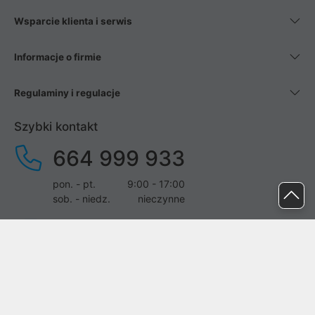
Wsparcie klienta i serwis
Informacje o firmie
Regulaminy i regulacje
Szybki kontakt
664 999 933
pon. - pt.
9:00 - 17:00
sob. - niedz.
nieczynne
pomoc@proline.pl
Dołącz do nas