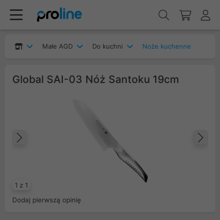
Małe AGD
Do kuchni
Noże kuchenne
Global SAI-03 Nóż Santoku 19cm
Poprzedni
Na
1 z 1
Dodaj pierwszą opinię