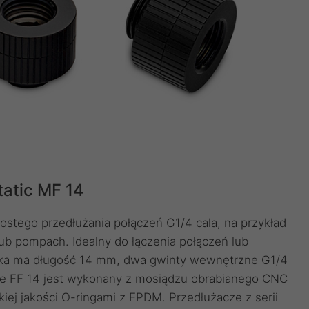
atic MF 14
stego przedłużania połączeń G1/4 cala, na przykład
ub pompach. Idealny do łączenia połączeń lub
żka ma długość 14 mm, dwa gwinty wewnętrzne G1/4
ue FF 14 jest wykonany z mosiądzu obrabianego CNC
ej jakości O-ringami z EPDM. Przedłużacze z serii