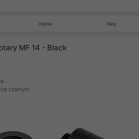
Opinie
Raty
tary MF 14 - Black
la
rze czarnym