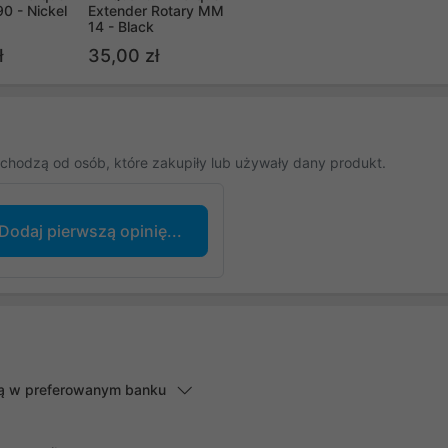
90 - Nickel
Extender Rotary MM
14 - Black
ł
35,00 zł
chodzą od osób, które zakupiły lub używały dany produkt.
Dodaj pierwszą opinię...
lną w preferowanym banku