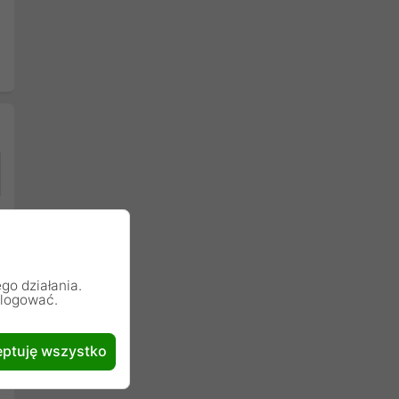
go działania.
alogować.
ptuję wszystko