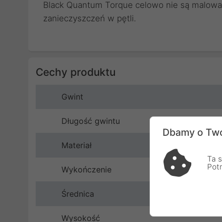
Black Quantum Torque celowo nie są malowa
zanieczyszczeń w pętli.
Cechy produktu
Gwint
Długość gwintu
Dbamy o Two
Materiał
Ta s
Pot
Wykończenie
Średnica
Wysokość