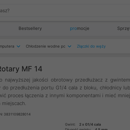
Bestsellery
pro
mocje
Sprzę
mputera
Chłodzenie wodne pc
Złączki do węży
otary MF 14
o najwyższej jakości obrotowy przedłużacz z gwinte
o przedłużenia portu G1/4 cala z bloku, chłodnicy lu
wić proces łączenia z innymi komponentami i mieć mnie
 miejscach.
N: 3831109828014
Gwint:
2 x G1/4 cala
Długość gwintu:
4.5 mm