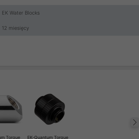
EK Water Blocks
12 miesięcy
um Torque
EK-Quantum Torque