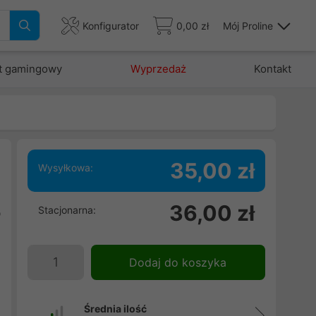
Konfigurator
0,00 zł
Mój Proline
t gamingowy
Wyprzedaż
Kontakt
35,00 zł
Wysyłkowa:
m
36,00 zł
Stacjonarna:
b
j
Dodaj do koszyka
Średnia ilość