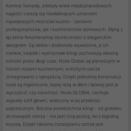
Komina Yamadę, zdobyły wiele międzynarodowych
nagród i cieszą się niesłabnącym uznaniem
największych mistrzów kuchni - zarówno
profesjonalistów, jak i kuchmistrzów domowych. Słyną z
łączenia fenomenalnej skuteczności z eleganckim
designem. Są lekkie i doskonale wyważone, a ich
cienkie, twarde i wytrzymałe klingi zachowują idealną
ostrość przez długi czas. Noże Global są pierwszymi w
historii nożami kuchennymi, w których ostrze
zintegrowano z rękojeścią. Dzięki jednolitej konstrukcji
noże są higieniczne, lepiej leżą w dłoni i łatwiej jest je
wyczyścić czy naostrzyć. Noże GLOBAL cechuje
wypukły szlif głowni, widoczny w jej przekroju
poprzecznym. Boczna powierzchnia klingi - od grzbietu
do krawędzi ostrza - nie jest linią prostą, lecz łagodną
krzywą. Dzięki takiemu rozwiązaniu ostrze jest