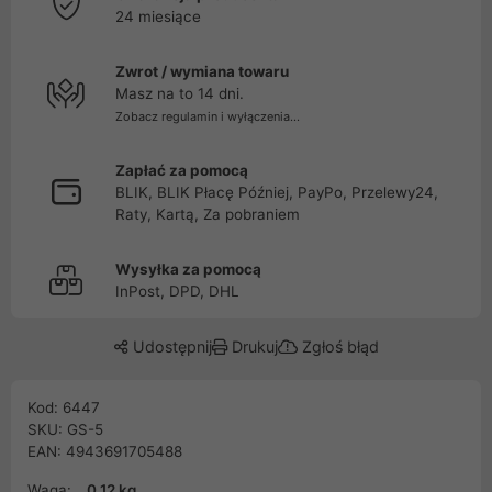
24 miesiące
Zwrot / wymiana towaru
Masz na to 14 dni.
Zobacz regulamin i wyłączenia...
Zapłać za pomocą
BLIK, BLIK Płacę Później, PayPo, Przelewy24,
Raty, Kartą, Za pobraniem
Wysyłka za pomocą
InPost, DPD, DHL
Udostępnij
Drukuj
Zgłoś błąd
Kod: 6447
SKU: GS-5
EAN: 4943691705488
Waga:
0.12 kg