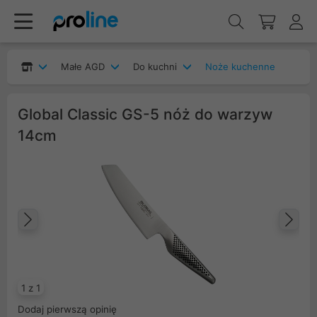
Małe AGD
Do kuchni
Noże kuchenne
Global Classic GS-5 nóż do warzyw
14cm
Poprzedni
Na
1 z 1
Dodaj pierwszą opinię