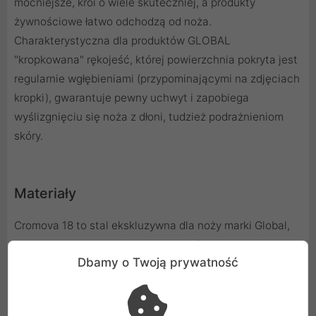
mocniejsze, kroi o wiele skuteczniej, a produkty
żywnościowe łatwo odchodzą od noża.
Charakterystyczna dla produktów GLOBAL
"kropkowana" rękojeść, której powierzchnia pokryta jest
regularnie wgłębieniami (przypominającymi na zdjęciach
kropki), gwarantuje pewny uchwyt i zapobiega
wyślizgnięciu się noża z dłoni, tudzież podrażnieniom
skóry.
Materiały
Cromova 18 to stal ekskluzywna dla noży marki Global,
opatentowana przez hutę Yoshikin. Bardzo wysoka
Dbamy o Twoją prywatność
zawartość chromu, klasyfikuje tą stal w kategorii
nierdzewnych. Proces hartowania przebiega przez
podgrzanie klingi do 1000 stopni Celsjusza a następnie