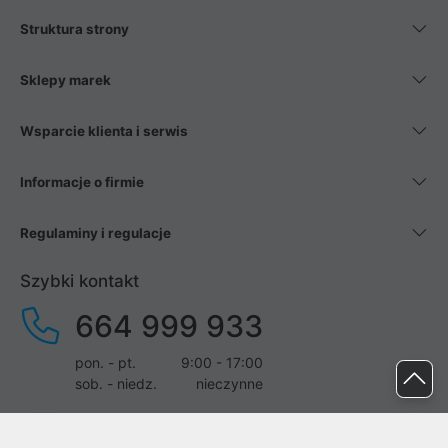
Struktura strony
Sklepy marek
Wsparcie klienta i serwis
Informacje o firmie
Regulaminy i regulacje
Szybki kontakt
664 999 933
pon. - pt.
9:00 - 17:00
sob. - niedz.
nieczynne
pomoc@proline.pl