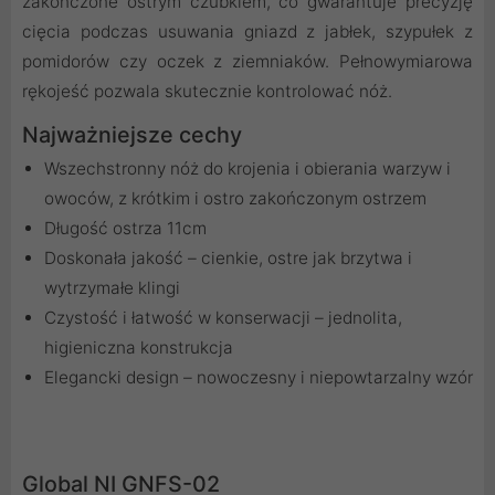
zakończone ostrym czubkiem, co gwarantuje precyzję
cięcia podczas usuwania gniazd z jabłek, szypułek z
pomidorów czy oczek z ziemniaków. Pełnowymiarowa
rękojeść pozwala skutecznie kontrolować nóż.
Najważniejsze cechy
Wszechstronny nóż do krojenia i obierania warzyw i
owoców, z krótkim i ostro zakończonym ostrzem
Długość ostrza 11cm
Doskonała jakość – cienkie, ostre jak brzytwa i
wytrzymałe klingi
Czystość i łatwość w konserwacji – jednolita,
higieniczna konstrukcja
Elegancki design – nowoczesny i niepowtarzalny wzór
Global NI GNFS-02