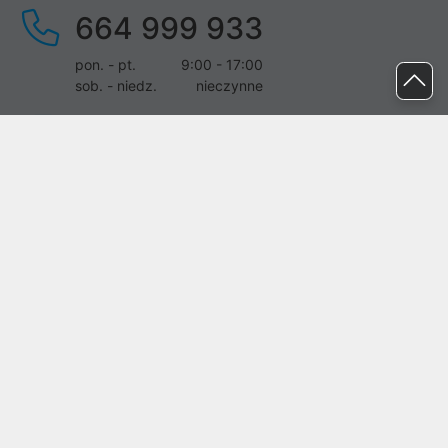
664 999 933
pon. - pt.
9:00 - 17:00
sob. - niedz.
nieczynne
pomoc@proline.pl
Dołącz do nas
Zgłoś błąd na stronie
Proline SA z siedzibą w Mirkowie (55-095), przy ul. Brzozowej 5,
wpisana do rejestru przedsiębiorców Krajowego Rejestru Sądowego
przez Sąd Rejonowy dla Wrocławia-Fabrycznej we Wrocławiu, VI
Wydział Gospodarczy Krajowego Rejestru Sądowego pod nr KRS:
0000282071, NIP: 8951898022, REGON: 020482041, BDO:
000437899. Kapitał zakładowy Spółki wynosi 500000,00 zł i został
on opłacony w całości.
© proline 1996 - 2026. Wszelkie prawa zastrzeżone.