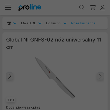
Małe AGD
Do kuchni
Noże kuchenne
Global NI GNFS-02 nóż uniwersalny 11
cm
Poprzedni
Na
1 z 1
Dodaj pierwszą opinię