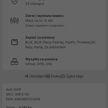
24 miesiące
Zwrot / wymiana towaru
Masz na to 14 dni.
Zobacz regulamin i wyłączenia...
Zapłać za pomocą
BLIK, BLIK Płacę Później, PayPo, Przelewy24,
Raty, Kartą, Za pobraniem
Wysyłka za pomocą
InPost, DPD, DHL
Udostępnij
Drukuj
Zgłoś błąd
Kod: 6491
SKU: GNFS-02
EAN: 4943691333018
Waga:
0.141 kg