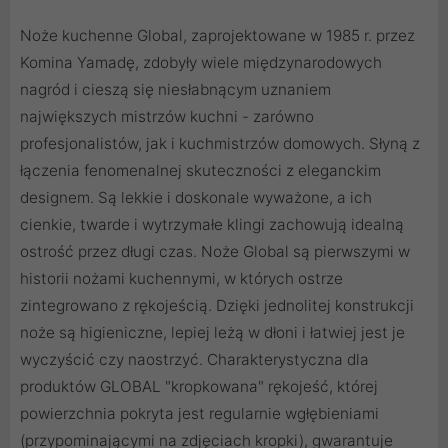
Noże kuchenne Global, zaprojektowane w 1985 r. przez
Komina Yamadę, zdobyły wiele międzynarodowych
nagród i cieszą się niesłabnącym uznaniem
największych mistrzów kuchni - zarówno
profesjonalistów, jak i kuchmistrzów domowych. Słyną z
łączenia fenomenalnej skuteczności z eleganckim
designem. Są lekkie i doskonale wyważone, a ich
cienkie, twarde i wytrzymałe klingi zachowują idealną
ostrość przez długi czas. Noże Global są pierwszymi w
historii nożami kuchennymi, w których ostrze
zintegrowano z rękojeścią. Dzięki jednolitej konstrukcji
noże są higieniczne, lepiej leżą w dłoni i łatwiej jest je
wyczyścić czy naostrzyć. Charakterystyczna dla
produktów GLOBAL "kropkowana" rękojeść, której
powierzchnia pokryta jest regularnie wgłębieniami
(przypominającymi na zdjęciach kropki), gwarantuje