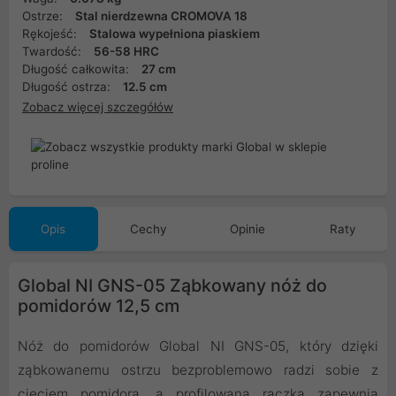
Ostrze:
Stal nierdzewna CROMOVA 18
Rękojeść:
Stalowa wypełniona piaskiem
Twardość:
56-58 HRC
Długość całkowita:
27 cm
Długość ostrza:
12.5 cm
Zobacz więcej szczegółów
Opis
Cechy
Opinie
Raty
Global NI GNS-05 Ząbkowany nóż do
pomidorów 12,5 cm
Nóż do pomidorów Global NI GNS-05, który dzięki
ząbkowanemu ostrzu bezproblemowo radzi sobie z
cięciem pomidora, a profilowana rączka zapewnia