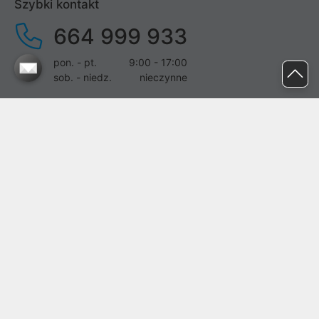
Szybki kontakt
664 999 933
pon. - pt.
9:00 - 17:00
sob. - niedz.
nieczynne
pomoc@proline.pl
Dołącz do nas
Zgłoś błąd na stronie
Proline SA z siedzibą w Mirkowie (55-095), przy ul. Brzozowej 5,
wpisana do rejestru przedsiębiorców Krajowego Rejestru Sądowego
przez Sąd Rejonowy dla Wrocławia-Fabrycznej we Wrocławiu, VI
Wydział Gospodarczy Krajowego Rejestru Sądowego pod nr KRS:
0000282071, NIP: 8951898022, REGON: 020482041, BDO:
000437899. Kapitał zakładowy Spółki wynosi 500000,00 zł i został
on opłacony w całości.