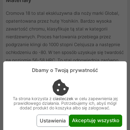
Cromova 18 to stal ekskluzywna dla noży marki Global,
opatentowana przez hutę Yoshikin. Bardzo wysoka
zawartość chromu, klasyfikuje tą stal w kategorii
nierdzewnych. Proces hartowania przebiega przez
podgrzanie klingi do 1000 stopni Celsjusza a następnie
ochłodzeniu do -80. W ten sposób uzyskuje się twardość
na poziomie 56-58 HRC. To stal odpowiednia zarówno
dla nowicjuszy jaki i profesjonalistów. Takie proporcje
Dbamy o Twoją prywatność
pierwiastków gwarantują łatwość w dbaniu o nóż,
zarówno jeżeli chodzi o ochronę przed patyną czy
rdzewieniem ale i ostrzenie przebiega dość łatwo, i
Ta strona korzysta z
ciasteczek
w celu zapewnienia jej
można wykorzystywać do tego ostrzałki kółkowe, bez
prawidłowego działania. Potrzebujemy ich, abyś mógł
konieczności inwestowania w kamienie konieczne przy
dodać produkt do koszyka albo się zalogować.
stalach hartowanych do wyższych wartości.
Akceptuję wszystko
Ustawienia