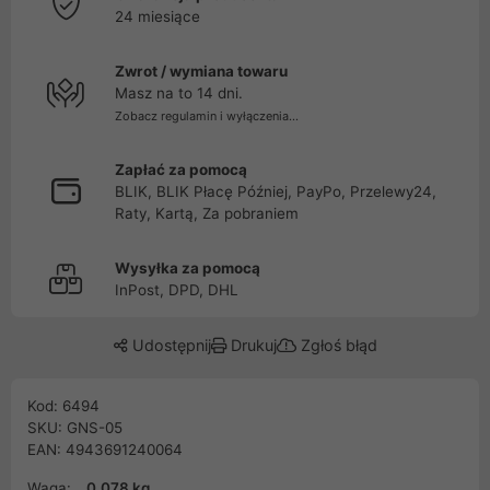
24 miesiące
Zwrot / wymiana towaru
Masz na to 14 dni.
Zobacz regulamin i wyłączenia...
Zapłać za pomocą
BLIK, BLIK Płacę Później, PayPo, Przelewy24,
Raty, Kartą, Za pobraniem
Wysyłka za pomocą
InPost, DPD, DHL
Udostępnij
Drukuj
Zgłoś błąd
Kod: 6494
SKU: GNS-05
EAN: 4943691240064
Waga:
0.078 kg