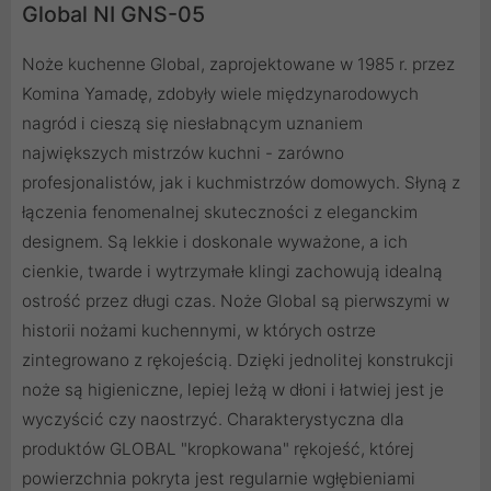
Global NI GNS-05
Noże kuchenne Global, zaprojektowane w 1985 r. przez
Komina Yamadę, zdobyły wiele międzynarodowych
nagród i cieszą się niesłabnącym uznaniem
największych mistrzów kuchni - zarówno
profesjonalistów, jak i kuchmistrzów domowych. Słyną z
łączenia fenomenalnej skuteczności z eleganckim
designem. Są lekkie i doskonale wyważone, a ich
cienkie, twarde i wytrzymałe klingi zachowują idealną
ostrość przez długi czas. Noże Global są pierwszymi w
historii nożami kuchennymi, w których ostrze
zintegrowano z rękojeścią. Dzięki jednolitej konstrukcji
noże są higieniczne, lepiej leżą w dłoni i łatwiej jest je
wyczyścić czy naostrzyć. Charakterystyczna dla
produktów GLOBAL "kropkowana" rękojeść, której
powierzchnia pokryta jest regularnie wgłębieniami