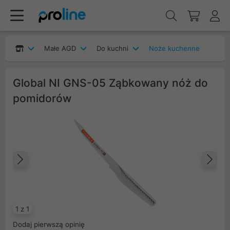
Małe AGD
Do kuchni
Noże kuchenne
Global NI GNS-05 Ząbkowany nóż do
pomidorów
Poprzedni
Na
1 z 1
Dodaj pierwszą opinię