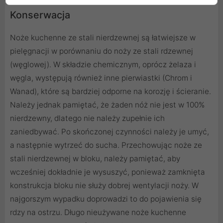
Konserwacja
Noże kuchenne ze stali nierdzewnej są łatwiejsze w
pielęgnacji w porównaniu do noży ze stali rdzewnej
(węglowej). W składzie chemicznym, oprócz żelaza i
węgla, występują również inne pierwiastki (Chrom i
Wanad), które są bardziej odporne na korozję i ścieranie.
Należy jednak pamiętać, że żaden nóż nie jest w 100%
nierdzewny, dlatego nie należy zupełnie ich
zaniedbywać. Po skończonej czynności należy je umyć,
a następnie wytrzeć do sucha. Przechowując noże ze
stali nierdzewnej w bloku, należy pamiętać, aby
wcześniej dokładnie je wysuszyć, ponieważ zamknięta
konstrukcja bloku nie służy dobrej wentylacji noży. W
najgorszym wypadku doprowadzi to do pojawienia się
rdzy na ostrzu. Długo nieużywane noże kuchenne