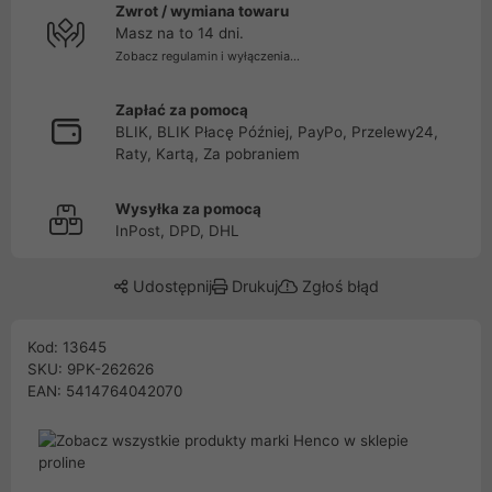
Zwrot / wymiana towaru
Masz na to 14 dni.
Zobacz regulamin i wyłączenia...
Zapłać za pomocą
BLIK, BLIK Płacę Później, PayPo, Przelewy24,
Raty, Kartą, Za pobraniem
Wysyłka za pomocą
InPost, DPD, DHL
Udostępnij
Drukuj
Zgłoś błąd
Kod: 13645
SKU: 9PK-262626
EAN: 5414764042070