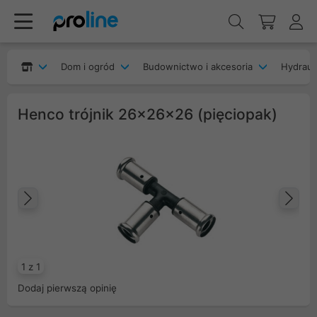
Dom i ogród
Budownictwo i akcesoria
Hydrauli
Henco trójnik 26x26x26 (pięciopak)
Poprzedni
Na
1 z 1
Dodaj pierwszą opinię