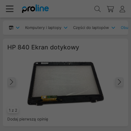
Komputery i laptopy
Części do laptopów
Obudo
HP 840 Ekran dotykowy
Poprzedni
Na
1 z 2
Dodaj pierwszą opinię