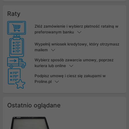
Raty
Złóż zamówienie i wybierz płatność ratalną w
preferowanym banku
Wypełnij wniosek kredytowy, który otrzymasz
mailem
Wybierz sposób zawarcia umowy, poprzez
kuriera lub online
Podpisz umowę i ciesz się zakupami w
Proline.pl
Ostatnio oglądane