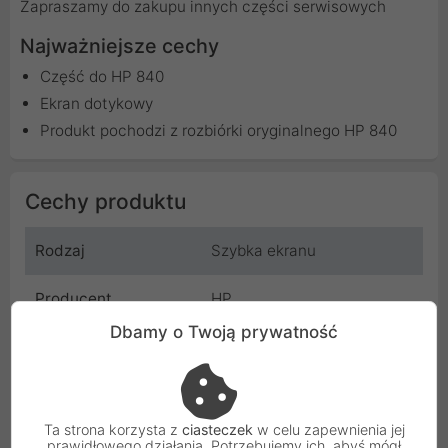
Zapraszamy do zakupu innych części serwisowych
Najważniejsze cechy
Część do HP 840
Ekran dotykowy
Produkt pochodzi z rozbiórki oryginalnego HP 840
Cechy produktu
Rodzaj
Szybka ekranu
Producent
HP
Dbamy o Twoją prywatność
Kod
EKRAN_HP_840
SKU
607B0679801
Ta strona korzysta z
ciasteczek
w celu zapewnienia jej
EAN
5904506106196
prawidłowego działania. Potrzebujemy ich, abyś mógł