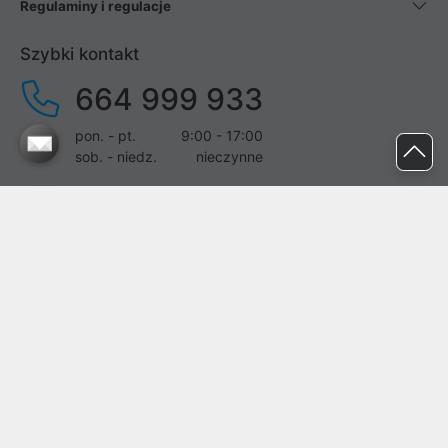
Regulaminy i regulacje
Szybki kontakt
664 999 933
pon. - pt.
9:00 - 17:00
sob. - niedz.
nieczynne
pomoc@proline.pl
Dołącz do nas
Zgłoś błąd na stronie
Proline SA z siedzibą w Mirkowie (55-095), przy ul. Brzozowej 5,
wpisana do rejestru przedsiębiorców Krajowego Rejestru Sądowego
przez Sąd Rejonowy dla Wrocławia-Fabrycznej we Wrocławiu, VI
Wydział Gospodarczy Krajowego Rejestru Sądowego pod nr KRS:
0000282071, NIP: 8951898022, REGON: 020482041, BDO: