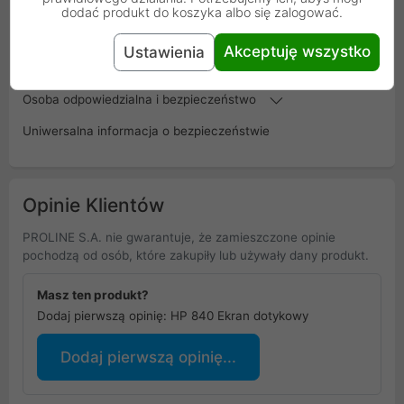
dodać produkt do koszyka albo się zalogować.
Gwarancja
12 miesięcy
Akceptuję wszystko
Ustawienia
producenta
Osoba odpowiedzialna i bezpieczeństwo
Uniwersalna informacja o bezpieczeństwie
Opinie Klientów
PROLINE S.A. nie gwarantuje, że zamieszczone opinie
pochodzą od osób, które zakupiły lub używały dany produkt.
Masz ten produkt?
Dodaj pierwszą opinię: HP 840 Ekran dotykowy
Dodaj pierwszą opinię...