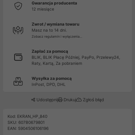
Gwarancja producenta
12 miesiące
Zwrot / wymiana towaru
Masz na to 14 dni.
Zobacz regulamin i wyłączenia...
Zapłać za pomocą
BLIK, BLIK Płacę Później, PayPo, Przelewy24,
Raty, Kartą, Za pobraniem
Wysyłka za pomocą
InPost, DPD, DHL
Udostępnij
Drukuj
Zgłoś błąd
Kod: EKRAN_HP_840
SKU: 607B0679801
EAN: 5904506106196