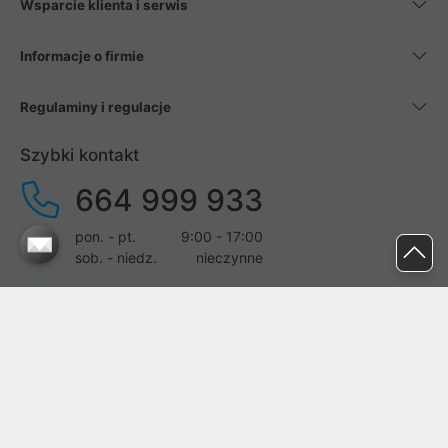
Wsparcie klienta i serwis
Informacje o firmie
Regulaminy i regulacje
Szybki kontakt
664 999 933
pon. - pt.
9:00 - 17:00
sob. - niedz.
nieczynne
pomoc@proline.pl
Dołącz do nas
Zgłoś błąd na stronie