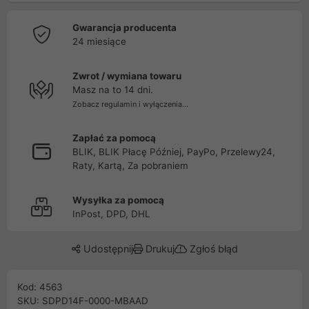
Gwarancja producenta
24 miesiące
Zwrot / wymiana towaru
Masz na to 14 dni.
Zobacz regulamin i wyłączenia...
Zapłać za pomocą
BLIK, BLIK Płacę Później, PayPo, Przelewy24,
Raty, Kartą, Za pobraniem
Wysyłka za pomocą
InPost, DPD, DHL
Udostępnij
Drukuj
Zgłoś błąd
Kod: 4563
SKU: SDPD14F-0000-MBAAD