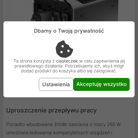
Dbamy o Twoją prywatność
Ta strona korzysta z
ciasteczek
w celu zapewnienia jej
prawidłowego działania. Potrzebujemy ich, abyś mógł
dodać produkt do koszyka albo się zalogować.
Akceptuję wszystko
Ustawienia
Uproszczenie przepływu pracy
Ponadto wbudowane źródło zasilania o mocy 260 W
umożliwia ładowanie kompatybilnych urządzeń i