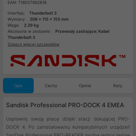
EAN: 718037892818
Interfejs:
Thunderbolt 3
Wymiary:
208 x 115 x 155 mm
Waga:
2.29 kg
Akcesoria w zestawie:
Przewody zasilające; Kabel
Thunderbolt 3
Zobacz więcej szczegółów
Opis
Cechy
Opinie
Raty
Sandisk Professional PRO-DOCK 4 EMEA
Usprawnij swoją pracę dzięki stacji dokującej PRO-
DOCK 4. Po zainstalowaniu kompatybilnych urządzeń
SanDisk Professional PRO-READER można jednocześnie