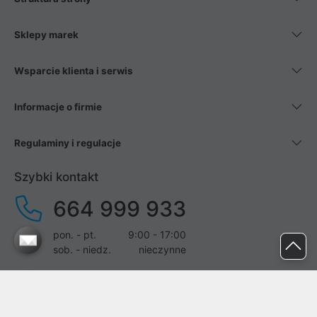
Sklepy marek
Wsparcie klienta i serwis
Informacje o firmie
Regulaminy i regulacje
Szybki kontakt
664 999 933
pon. - pt.
9:00 - 17:00
sob. - niedz.
nieczynne
pomoc@proline.pl
Dołącz do nas