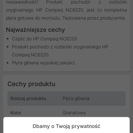
niezawodność! Produkt pochodzi z rozbiórki
oryginalnego HP Compaq NC6220, jest to kompletna
płyta gotowa do montażu. Testowana przez producenta.
Najważniejsze cechy
Część do HP Compaq NC6220
Produkt pochodzi z rozbiórki oryginalnego HP
Compaq NC6220
Płyta główna wysokiej jakości.
Cechy produktu
Rodzaj produktu
Płyta główna
Kolor
Granatowy
Dbamy o Twoją prywatność
Kompatybilność
HP Compaq NC6220