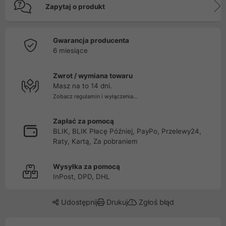
Zapytaj o produkt
Gwarancja producenta
6 miesiące
Zwrot / wymiana towaru
Masz na to 14 dni.
Zobacz regulamin i wyłączenia...
Zapłać za pomocą
BLIK, BLIK Płacę Później, PayPo, Przelewy24,
Raty, Kartą, Za pobraniem
Wysyłka za pomocą
InPost, DPD, DHL
Udostępnij
Drukuj
Zgłoś błąd