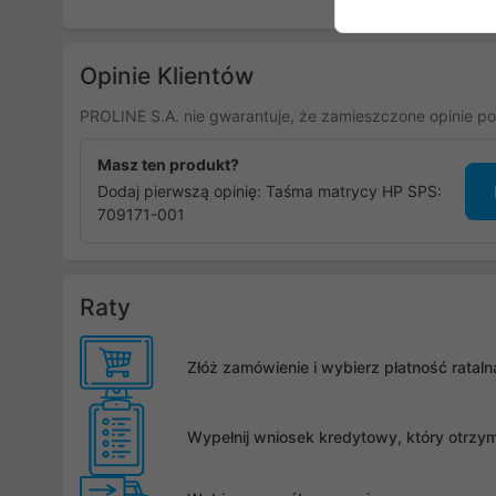
Opinie Klientów
PROLINE S.A. nie gwarantuje, że zamieszczone opinie po
Masz ten produkt?
Dodaj pierwszą opinię: Taśma matrycy HP SPS:
709171-001
Raty
Złóż zamówienie i wybierz płatność rata
Wypełnij wniosek kredytowy, który otrzy