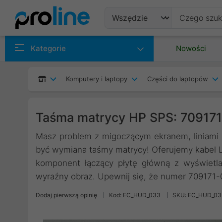
Produkty
Kategorie
Nowości
Producenci
Komputery i laptopy
Części do laptopów
Kategorie
Taśma matrycy HP SPS: 70917
Masz problem z migoczącym ekranem, liniami
być wymiana taśmy matrycy! Oferujemy kabel 
komponent łączący płytę główną z wyświetlac
wyraźny obraz. Upewnij się, że numer 709171-
Dodaj pierwszą opinię
Kod: EC_HUD_033
SKU: EC_HUD_03