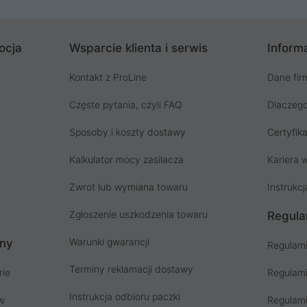
ocja
Wsparcie klienta i serwis
Informa
Kontakt z ProLine
Dane fir
Częste pytania, czyli FAQ
Dlaczego
Sposoby i koszty dostawy
Certyfika
Kalkulator mocy zasilacza
Kariera w
Zwrot lub wymiana towaru
Instrukcj
Zgłoszenie uszkodzenia towaru
Regula
Warunki gwarancji
ony
Regulami
Terminy reklamacji dostawy
rie
Regulami
Instrukcja odbioru paczki
ów
Regulami