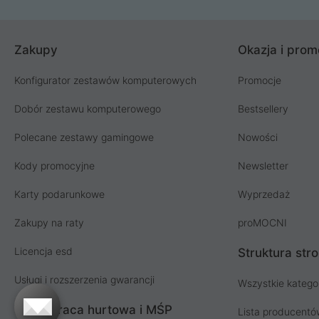
Zakupy
Okazja i prom
Konfigurator zestawów komputerowych
Promocje
Dobór zestawu komputerowego
Bestsellery
Polecane zestawy gamingowe
Nowości
Kody promocyjne
Newsletter
Karty podarunkowe
Wyprzedaż
Zakupy na raty
proMOCNI
Licencja esd
Struktura str
Usługi i rozszerzenia gwarancji
Wszystkie katego
Współpraca hurtowa i MŚP
Lista producent