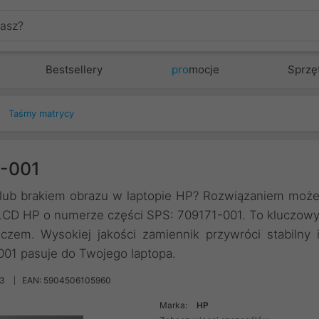
Bestsellery
pro
mocje
Sprzę
Taśmy matrycy
1-001
 lub brakiem obrazu w laptopie HP? Rozwiązaniem moż
LCD HP o numerze części SPS: 709171-001. To kluczow
zem. Wysokiej jakości zamiennik przywróci stabilny 
001 pasuje do Twojego laptopa.
3
EAN: 5904506105960
Marka:
HP