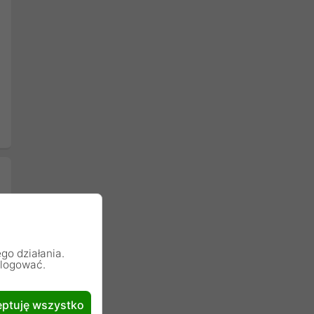
go działania.
alogować.
ptuję wszystko