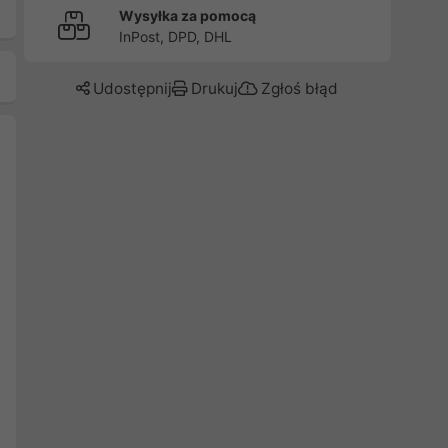
Wysyłka za pomocą
InPost, DPD, DHL
Udostępnij
Drukuj
Zgłoś błąd