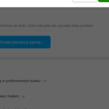
chodzą od osób, które zakupiły lub używały dany produkt.
Dodaj pierwszą opinię...
lną w preferowanym banku
masz mailem