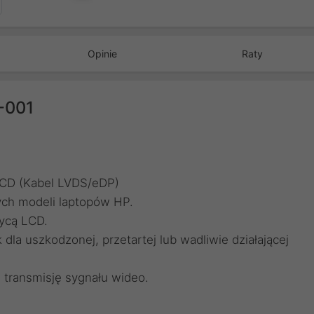
Opinie
Raty
-001
LCD (Kabel LVDS/eDP)
ch modeli laptopów HP.
rycą LCD.
la uszkodzonej, przetartej lub wadliwie działającej
 transmisję sygnału wideo.