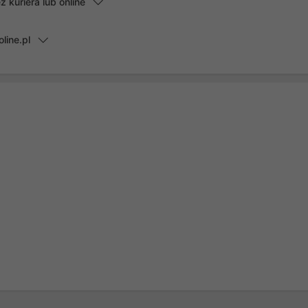
kuriera lub online
line.pl