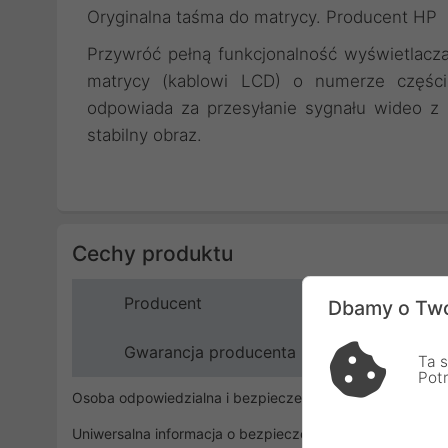
Oryginalna taśma do matrycy. Producent HP
Przywróć pełną funkcjonalność wyświetlacza
matrycy (kablowi LCD) o numerze części
odpowiada za przesyłanie sygnału wideo z 
stabilny obraz.
Cechy produktu
Producent
Dbamy o Two
Gwarancja producenta
Ta s
Pot
Osoba odpowiedzialna i bezpieczeństwo
Uniwersalna informacja o bezpieczeństwie