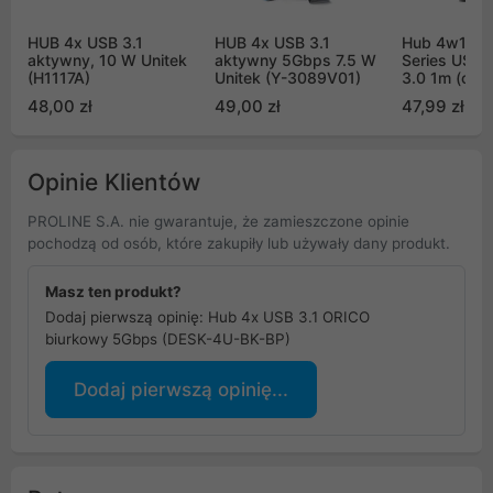
HUB 4x USB 3.1
HUB 4x USB 3.1
Hub 4w1 Bas
aktywny, 10 W Unitek
aktywny 5Gbps 7.5 W
Series USB 
(H1117A)
Unitek (Y-3089V01)
3.0 1m (cza
48,00 zł
49,00 zł
47,99 zł
Opinie Klientów
PROLINE S.A. nie gwarantuje, że zamieszczone opinie
pochodzą od osób, które zakupiły lub używały dany produkt.
Masz ten produkt?
Dodaj pierwszą opinię: Hub 4x USB 3.1 ORICO
biurkowy 5Gbps (DESK-4U-BK-BP)
Dodaj pierwszą opinię...