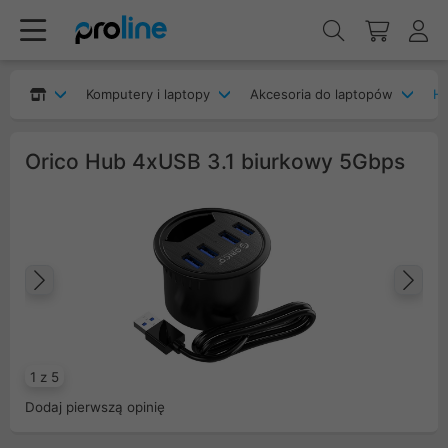
Komputery i laptopy
Akcesoria do laptopów
H
Orico Hub 4xUSB 3.1 biurkowy 5Gbps
Poprzedni
Na
1 z 5
Dodaj pierwszą opinię