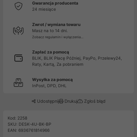
Gwarancja producenta
24 miesiące
Zwrot / wymiana towaru
Masz na to 14 dni.
Zobacz regulamin i wyłączenia...
Zapłać za pomocą
BLIK, BLIK Płacę Później, PayPo, Przelewy24,
Raty, Kartą, Za pobraniem
Wysyłka za pomocą
InPost, DPD, DHL
Udostępnij
Drukuj
Zgłoś błąd
Kod: 2258
SKU: DESK-4U-BK-BP
EAN: 6936761814966