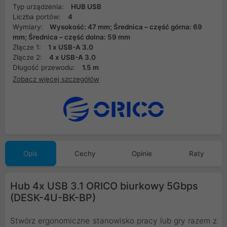
Typ urządzenia:
HUB USB
Liczba portów:
4
Wymiary:
Wysokość: 47 mm; Średnica – część górna: 69
mm; Średnica – część dolna: 59 mm
Złącze 1:
1 x USB-A 3.0
Złącze 2:
4 x USB-A 3.0
Długość przewodu:
1.5 m
Zobacz więcej szczegółów
Opis
Cechy
Opinie
Raty
Hub 4x USB 3.1 ORICO biurkowy 5Gbps
(DESK-4U-BK-BP)
Stwórz ergonomiczne stanowisko pracy lub gry razem z