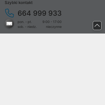
Szybki kontakt
664 999 933
pon. - pt.
9:00 - 17:00
sob. - niedz.
nieczynne
pomoc@proline.pl
Dołącz do nas
Zgłoś błąd na stronie
Proline SA z siedzibą w Mirkowie (55-095), przy ul. Brzozowej 5,
wpisana do rejestru przedsiębiorców Krajowego Rejestru Sądowego
przez Sąd Rejonowy dla Wrocławia-Fabrycznej we Wrocławiu, VI
Wydział Gospodarczy Krajowego Rejestru Sądowego pod nr KRS:
0000282071, NIP: 8951898022, REGON: 020482041, BDO:
000437899. Kapitał zakładowy Spółki wynosi 500000,00 zł i został
on opłacony w całości.