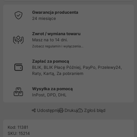
Gwarancja producenta
24 miesiące
Zwrot / wymiana towaru
Masz na to 14 dni.
Zobacz regulamin i wyłączenia...
Zapłać za pomocą
BLIK, BLIK Płacę Później, PayPo, Przelewy24,
Raty, Kartą, Za pobraniem
Wysyłka za pomocą
InPost, DPD, DHL
Udostępnij
Drukuj
Zgłoś błąd
Kod: 11381
SKU: 15214