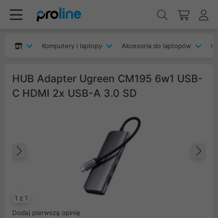
Komputery i laptopy
Akcesoria do laptopów
H
HUB Adapter Ugreen CM195 6w1 USB-
C HDMI 2x USB-A 3.0 SD
Poprzedni
Na
1 z 1
Dodaj pierwszą opinię