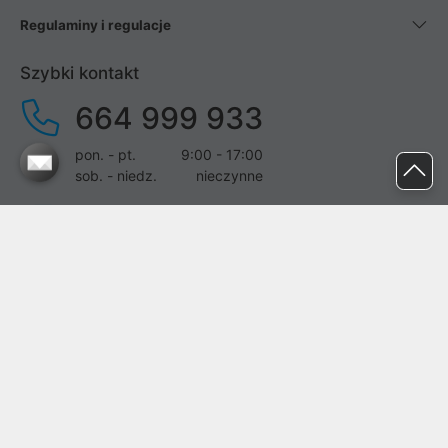
Regulaminy i regulacje
Szybki kontakt
664 999 933
pon. - pt.
9:00 - 17:00
sob. - niedz.
nieczynne
pomoc@proline.pl
Dołącz do nas
Zgłoś błąd na stronie
Proline SA z siedzibą w Mirkowie (55-095), przy ul. Brzozowej 5,
wpisana do rejestru przedsiębiorców Krajowego Rejestru Sądowego
przez Sąd Rejonowy dla Wrocławia-Fabrycznej we Wrocławiu, VI
Wydział Gospodarczy Krajowego Rejestru Sądowego pod nr KRS: