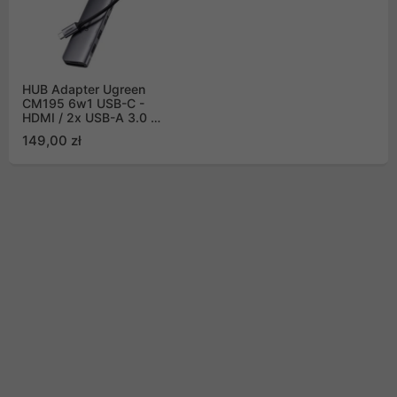
HUB Adapter Ugreen
CM195 6w1 USB-C -
HDMI / 2x USB-A 3.0 /
USB-C PD / czytnik SD /
149,00 zł
TF - szary