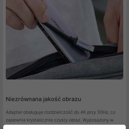
Niezrównana jakość obrazu
Adapter obsługuje rozdzielczość do 4K przy 30Hz, co
zapewnia krystalicznie czysty obraz. Wyposażony w
HDMI 2.0, HDCP 2.2, HDR10 oraz 3D gwarantuje