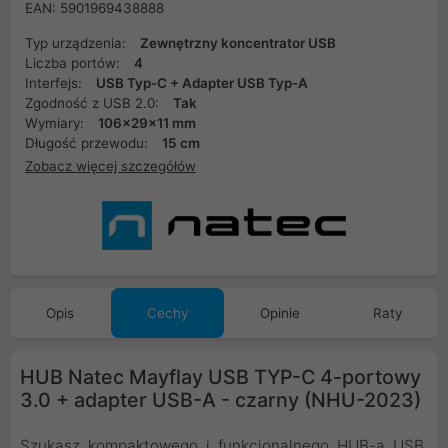
EAN: 5901969438888
Typ urządzenia:
Zewnętrzny koncentrator USB
Liczba portów:
4
Interfejs:
USB Typ-C + Adapter USB Typ-A
Zgodność z USB 2.0:
Tak
Wymiary:
106x29x11 mm
Długość przewodu:
15 cm
Zobacz więcej szczegółów
Opis
Cechy
Opinie
Raty
HUB Natec Mayflay USB TYP-C 4-portowy
3.0 + adapter USB-A - czarny (NHU-2023)
Szukasz kompaktowego i funkcjonalnego HUB-a USB,