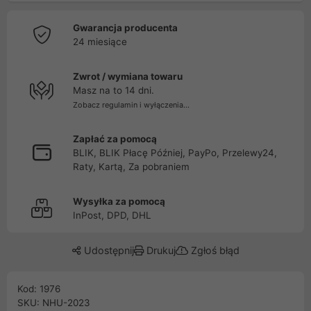
Gwarancja producenta
24 miesiące
Zwrot / wymiana towaru
Masz na to 14 dni.
Zobacz regulamin i wyłączenia...
Zapłać za pomocą
BLIK, BLIK Płacę Później, PayPo, Przelewy24,
Raty, Kartą, Za pobraniem
Wysyłka za pomocą
InPost, DPD, DHL
Udostępnij
Drukuj
Zgłoś błąd
Kod: 1976
SKU: NHU-2023