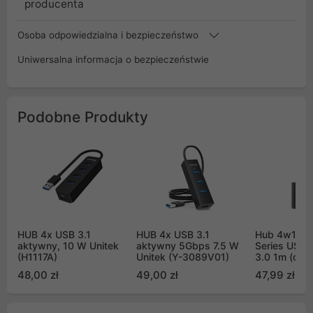
producenta
Osoba odpowiedzialna i bezpieczeństwo
Uniwersalna informacja o bezpieczeństwie
Podobne Produkty
HUB 4x USB 3.1
HUB 4x USB 3.1
Hub 4w1 Bas
aktywny, 10 W Unitek
aktywny 5Gbps 7.5 W
Series USB 
(H1117A)
Unitek (Y-3089V01)
3.0 1m (cza
48,00 zł
49,00 zł
47,99 zł