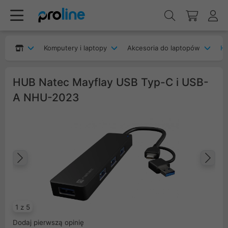
Komputery i laptopy
Akcesoria do laptopów
H
HUB Natec Mayflay USB Typ-C i USB-
A NHU-2023
Poprzedni
Na
1 z 5
Dodaj pierwszą opinię