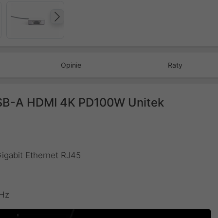
Następny
Opinie
Raty
SB-A HDMI 4K PD100W Unitek
gabit Ethernet RJ45
0Hz