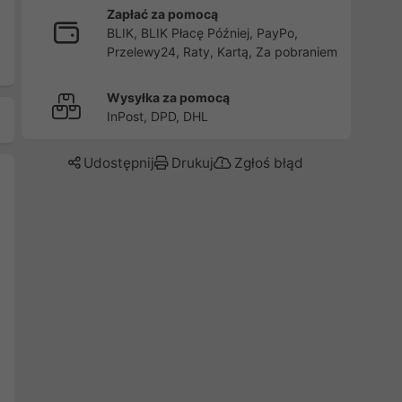
Zapłać za pomocą
BLIK, BLIK Płacę Później, PayPo,
Przelewy24, Raty, Kartą, Za pobraniem
Wysyłka za pomocą
InPost, DPD, DHL
Udostępnij
Drukuj
Zgłoś błąd