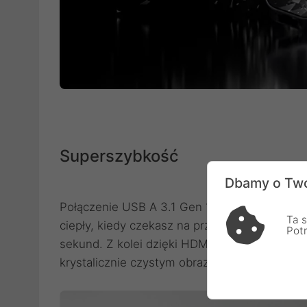
Superszybkość
Dbamy o Two
Połączenie USB A 3.1 Gen 1 zapewnia szybko
Ta s
ciepły, kiedy czekasz na przeniesienie pliku 
Pot
sekund. Z kolei dzięki HDMI 1.4 obejrzysz go
krystalicznie czystym obrazem.