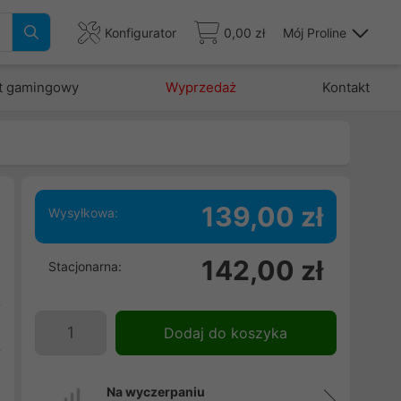
Konfigurator
0,00 zł
Mój Proline
t gamingowy
Wyprzedaż
Kontakt
139,00 zł
Wysyłkowa:
142,00 zł
Stacjonarna:
o
ą
a
Dodaj do koszyka
t
Na wyczerpaniu