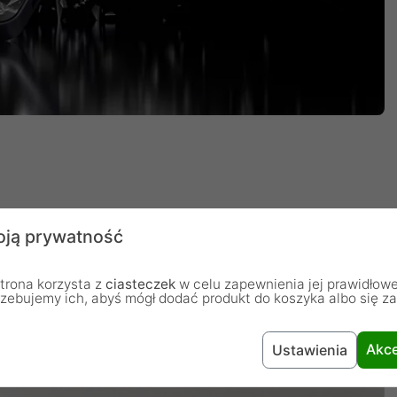
ją prywatność
ść do 5Gbps, co oznacza, że popcorn wciąż będzie
trona korzysta z
ciasteczek
w celu zapewnienia jej prawidłowe
z ulubionym filmem - transfer trwa zaledwie kilka
rzebujemy ich, abyś mógł dodać produkt do koszyka albo się z
 w rozdzielczości 4K Ultra HD @30Hz, ciesząc się
Akce
Ustawienia