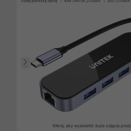
Dodaj pierwszą opinię
Kod: UNITEK_D1084A
SKU: D1084A
Poprzedni
Kliknij, aby wyświetlić duże zdjęcia prod