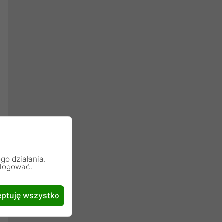
go działania.
alogować.
ptuję wszystko