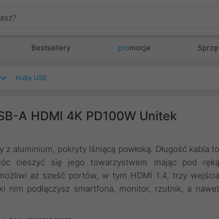
Bestsellery
pro
mocje
Sprzę
Huby USB
SB-A HDMI 4K PD100W Unitek
z aluminium, pokryty lśniącą powłoką. Długość kabla t
óc cieszyć się jego towarzystwem mając pod ręk
umożliwi aż sześć portów, w tym HDMI 1.4, trzy wejści
 nim podłączysz smartfona, monitor, rzutnik, a nawe