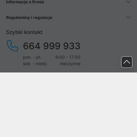
Informacje o firmie
Regulaminy i regulacje
Szybki kontakt
664 999 933
pon. - pt.
9:00 - 17:00
sob. - niedz.
nieczynne
pomoc@proline.pl
Dołącz do nas
Zgłoś błąd na stronie
Proline SA z siedzibą w Mirkowie (55-095), przy ul. Brzozowej 5,
wpisana do rejestru przedsiębiorców Krajowego Rejestru Sądowego