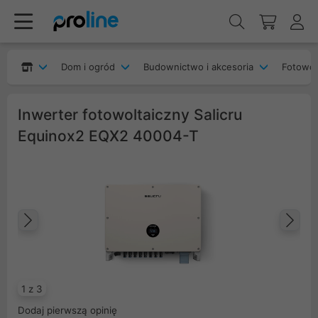
Dom i ogród
Budownictwo i akcesoria
Fotowol
Inwerter fotowoltaiczny Salicru
Equinox2 EQX2 40004-T
Poprzedni
Na
1 z 3
Dodaj pierwszą opinię