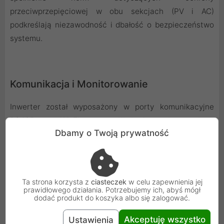
przeciwprzepięciowej w obu sekcjach (PV i AC)
podkreślają niezawodność i dbałość o bezpieczeństwo
systemu.
Komunikacja i Monitorowanie
Inwerter został wyposażony w porty komunikacyjne
RS485 oraz Wi-Fi, co umożliwia łatwą integrację z
Dbamy o Twoją prywatność
systemami monitoringu i zarządzania energią. Intuicyjne
wskaźniki LED oraz wyświetlacz OLED pozwalają na
bieżącą obserwację stanu urządzenia, co ułatwia
diagnostykę i kontrolę nad pracą całej instalacji.
Ta strona korzysta z
ciasteczek
w celu zapewnienia jej
prawidłowego działania. Potrzebujemy ich, abyś mógł
dodać produkt do koszyka albo się zalogować.
Akceptuję wszystko
Ustawienia