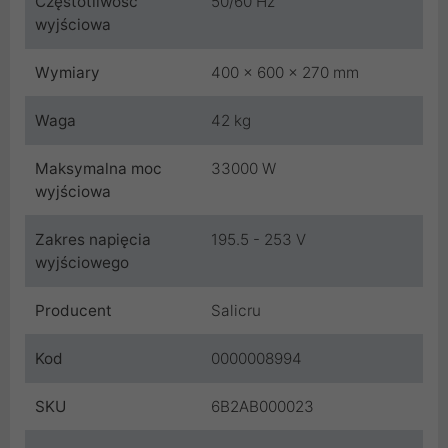
Częstotliwość
50/60 Hz
wyjściowa
Wymiary
400 x 600 x 270 mm
Waga
42 kg
Maksymalna moc
33000 W
wyjściowa
Zakres napięcia
195.5 - 253 V
wyjściowego
Producent
Salicru
Kod
0000008994
SKU
6B2AB000023