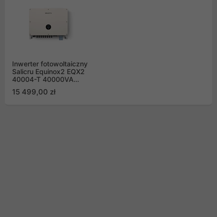
Inwerter fotowoltaiczny
Salicru Equinox2 EQX2
40004-T 40000VA
64000W falownik 3
15 499,00 zł
fazowy 180Vdc
4xMPPT 58A