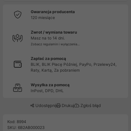
Gwarancja producenta
120 miesiące
Zwrot / wymiana towaru
Masz na to 14 dni.
Zobacz regulamin i wyłączenia...
Zapłać za pomocą
BLIK, BLIK Płacę Później, PayPo, Przelewy24,
Raty, Kartą, Za pobraniem
Wysyłka za pomocą
InPost, DPD, DHL
Udostępnij
Drukuj
Zgłoś błąd
Kod: 8994
SKU: 6B2AB000023