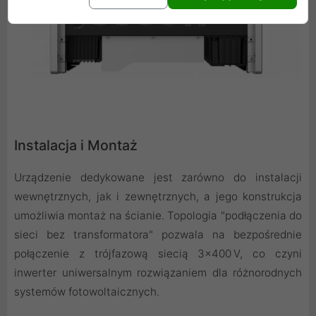
Instalacja i Montaż
Urządzenie dedykowane jest zarówno do instalacji
wewnętrznych, jak i zewnętrznych, a jego konstrukcja
umożliwia montaż na ścianie. Topologia "podłączenia do
sieci bez transformatora" pozwala na bezpośrednie
połączenie z trójfazową siecią 3x400 V, co czyni
inwerter uniwersalnym rozwiązaniem dla różnorodnych
systemów fotowoltaicznych.