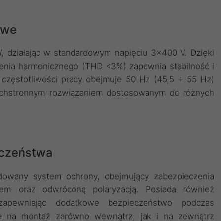
owe
 działając w standardowym napięciu 3x400 V. Dzięki
cenia harmonicznego (THD <3%) zapewnia stabilność i
s częstotliwości pracy obejmuje 50 Hz (45,5 ÷ 55 Hz)
zechstronnym rozwiązaniem dostosowanym do różnych
eczeństwa
owany system ochrony, obejmujący zabezpieczenia
niem oraz odwróconą polaryzacją. Posiada również
zapewniając dodatkowe bezpieczeństwo podczas
ala na montaż zarówno wewnątrz, jak i na zewnątrz