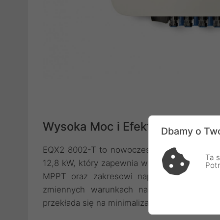
Wysoka Moc i Efektywność
Dbamy o Two
EQX2 8002-T to nowoczesny trójfazowy inw
Ta s
12,8 kW, który zapewnia wysoką sprawność 
Pot
MPPT oraz zakresowi napięcia od 160 do
zmiennych warunkach nasłonecznienia. M
przekłada się na minimalizację strat i większ