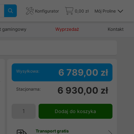
Konfigurator
0,00 zł
Mój Proline
t gamingowy
Wyprzedaż
Kontakt
6 789,00 zł
Wysyłkowa:
y
6 930,00 zł
Stacjonarna:
o
i
ż
Dodaj do koszyka
Transport gratis