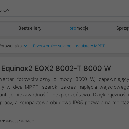
Bestsellery
pro
mocje
Sprzę
Fotowoltaika
Przetwornice solarne i regulatory MPPT
ru Equinox2 EQX2 8002-T 8000 W
erter fotowoltaiczny o mocy 8000 W, zapewniając
y w dwa MPPT, szeroki zakres napięcia wejścioweg
ntuje niezawodność i bezpieczeństwo. Dzięki łącznośc
e pracy, a kompaktowa obudowa IP65 pozwala na monta
AN: 8436584873402