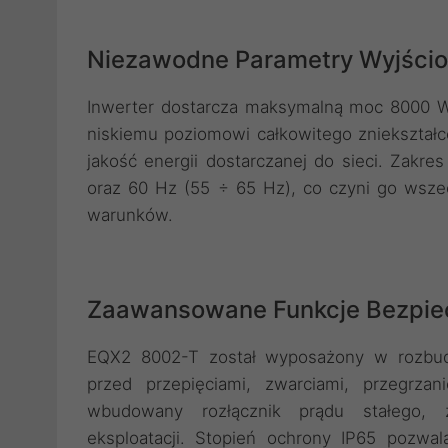
Niezawodne Parametry Wyjści
Inwerter dostarcza maksymalną moc 8000 W,
niskiemu poziomowi całkowitego zniekształ
jakość energii dostarczanej do sieci. Zakre
oraz 60 Hz (55 ÷ 65 Hz), co czyni go ws
warunków.
Zaawansowane Funkcje Bezpi
EQX2 8002-T został wyposażony w rozbud
przed przepięciami, zwarciami, przegrza
wbudowany rozłącznik prądu stałego, 
eksploatacji. Stopień ochrony IP65 pozw