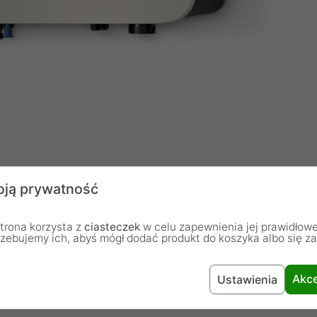
ją prywatność
erter fotowoltaiczny o maksymalnej mocy wejściowej
trona korzysta z
ciasteczek
w celu zapewnienia jej prawidłowe
konwersji energii. Dzięki dwóm niezależnym wejściom
rzebujemy ich, abyś mógł dodać produkt do koszyka albo się z
 1000 V DC, gwarantuje optymalną pracę nawet w
aksymalna sprawność urządzenia wynosi 98,6%, co
Akce
Ustawienia
ą ilość wygenerowanej energii.