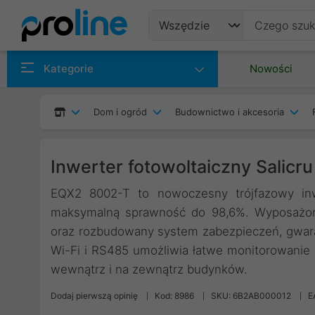
Produkty
Kategorie
Nowości
Producenci
Dom i ogród
Budownictwo i akcesoria
Kategorie
Inwerter fotowoltaiczny Salic
EQX2 8002-T to nowoczesny trójfazowy inw
maksymalną sprawność do 98,6%. Wyposażon
oraz rozbudowany system zabezpieczeń, gwara
Wi-Fi i RS485 umożliwia łatwe monitorowani
wewnątrz i na zewnątrz budynków.
Dodaj pierwszą opinię
Kod: 8986
SKU: 6B2AB000012
E