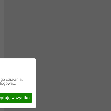
go działania.
alogować.
ptuję wszystko