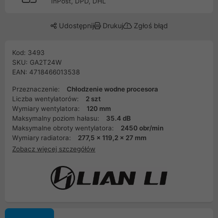
InPost, DPD, DHL
Udostępnij
Drukuj
Zgłoś błąd
Kod: 3493
SKU: GA2T24W
EAN: 4718466013538
Przeznaczenie:
Chłodzenie wodne procesora
Liczba wentylatorów:
2 szt
Wymiary wentylatora:
120 mm
Maksymalny poziom hałasu:
35.4 dB
Maksymalne obroty wentylatora:
2450 obr/min
Wymiary radiatora:
277,5 x 119,2 x 27 mm
Zobacz więcej szczegółów