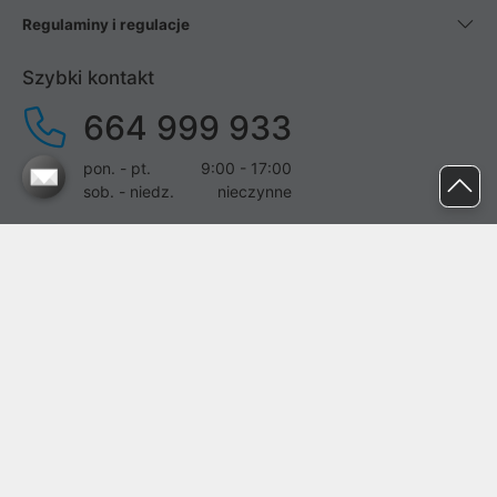
Regulaminy i regulacje
Szybki kontakt
664 999 933
pon. - pt.
9:00 - 17:00
sob. - niedz.
nieczynne
pomoc@proline.pl
Dołącz do nas
Zgłoś błąd na stronie
Proline SA z siedzibą w Mirkowie (55-095), przy ul. Brzozowej 5,
wpisana do rejestru przedsiębiorców Krajowego Rejestru Sądowego
przez Sąd Rejonowy dla Wrocławia-Fabrycznej we Wrocławiu, VI
Wydział Gospodarczy Krajowego Rejestru Sądowego pod nr KRS: