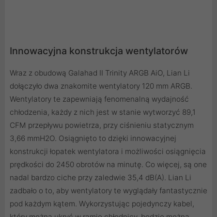
Innowacyjna konstrukcja wentylatorów
Wraz z obudową Galahad II Trinity ARGB AiO, Lian Li
dołączyło dwa znakomite wentylatory 120 mm ARGB.
Wentylatory te zapewniają fenomenalną wydajność
chłodzenia, każdy z nich jest w stanie wytworzyć 89,1
CFM przepływu powietrza, przy ciśnieniu statycznym
3,66 mmH2O. Osiągnięto to dzięki innowacyjnej
konstrukcji łopatek wentylatora i możliwości osiągnięcia
prędkości do 2450 obrotów na minutę. Co więcej, są one
nadal bardzo ciche przy zaledwie 35,4 dB(A). Lian Li
zadbało o to, aby wentylatory te wyglądały fantastycznie
pod każdym kątem. Wykorzystując pojedynczy kabel,
który można ukryć w ramie chłodnicy, będzie można