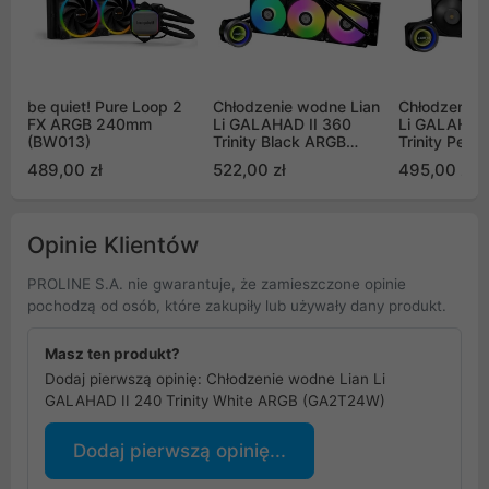
be quiet! Pure Loop 2
Chłodzenie wodne Lian
Chłodzenie 
FX ARGB 240mm
Li GALAHAD II 360
Li GALAHAD 
(BW013)
Trinity Black ARGB
Trinity Perf
(GA2T36B)
Black ARGB
489,00 zł
522,00 zł
495,00 zł
Opinie Klientów
PROLINE S.A. nie gwarantuje, że zamieszczone opinie
pochodzą od osób, które zakupiły lub używały dany produkt.
Masz ten produkt?
Dodaj pierwszą opinię: Chłodzenie wodne Lian Li
GALAHAD II 240 Trinity White ARGB (GA2T24W)
Dodaj pierwszą opinię...