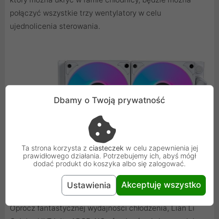
połączyć wszystkie trzy wentylatory w celu
ujednolicenia sterowania.
Dbamy o Twoją prywatność
Ta strona korzysta z
ciasteczek
w celu zapewnienia jej
prawidłowego działania. Potrzebujemy ich, abyś mógł
dodać produkt do koszyka albo się zalogować.
Akceptuję wszystko
Odważne oświetlenie ARGB
Ustawienia
Oprócz fantastycznej wydajności chłodzenia, Lian Li