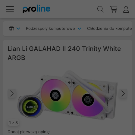
Podzespoły komputerowe
Chłodzenie do komputer
Lian Li GALAHAD II 240 Trinity White
ARGB
Poprzedni
Na
1 z 8
Dodaj pierwszą opinię