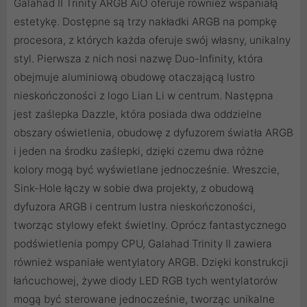
Galahad II Trinity ARGB AiO oferuje również wspaniałą
estetykę. Dostępne są trzy nakładki ARGB na pompkę
procesora, z których każda oferuje swój własny, unikalny
styl. Pierwsza z nich nosi nazwę Duo-Infinity, która
obejmuje aluminiową obudowę otaczającą lustro
nieskończoności z logo Lian Li w centrum. Następna
jest zaślepka Dazzle, która posiada dwa oddzielne
obszary oświetlenia, obudowę z dyfuzorem światła ARGB
i jeden na środku zaślepki, dzięki czemu dwa różne
kolory mogą być wyświetlane jednocześnie. Wreszcie,
Sink-Hole łączy w sobie dwa projekty, z obudową
dyfuzora ARGB i centrum lustra nieskończoności,
tworząc stylowy efekt świetlny. Oprócz fantastycznego
podświetlenia pompy CPU, Galahad Trinity II zawiera
również wspaniałe wentylatory ARGB. Dzięki konstrukcji
łańcuchowej, żywe diody LED RGB tych wentylatorów
mogą być sterowane jednocześnie, tworząc unikalne