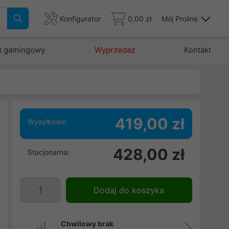
Konfigurator
0,00 zł
Mój Proline
t gamingowy
Wyprzedaż
Kontakt
419,00 zł
Wysyłkowa:
e
428,00 zł
Stacjonarna:
z
j
Dodaj do koszyka
Chwilowy brak