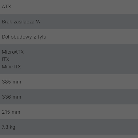
ATX
Brak zasilacza W
Dół obudowy z tyłu
MicroATX
ITX
Mini-ITX
385 mm
336 mm
215 mm
7.3 kg