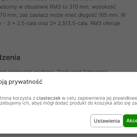
zmieścimy w obudowie RM3 to 310 mm, wysokość
170 mm, zaś zasilacz może mieć długość 165 mm. W
- 3 x 2,5-cala oraz 2x 2,5/3,5-cala. RM3 oferuje
dzenia
st niezwykle wydajna. Producent fabrycznie
dnicy 140 mm na górze obudowy, jeden 120mm z tyłu
ją prywatność
dole obudowy znajdziemy filtr przeciwkurzowy.
trona korzysta z
ciasteczek
w celu zapewnienia jej prawidłowe
rzebujemy ich, abyś mógł dodać produkt do koszyka albo się z
Akce
Ustawienia
Mini Tower: do 399mm