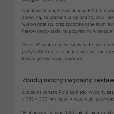
Obudowa komputerowa Jonsbo RM3 to model w
sprawiają, że prezentuje się ona stylowo i e
wykorzystał stal oraz szczotkowane alumin
hartowanego szkła, co pozwala na wyekspo
Panel I/O został umieszczony na froncie o
porty USB 3.0 oraz standardowe wejście i wyj
lewym górnym rogu obudowy.
Zbuduj mocny i wydajny zesta
Obudowa Jonsbo RM3 pomieści wydajny zestaw
x 385 x 336 mm (szer. X wys. X gł.) przy wad
W obudowie Jonsbo RM3 zainstalujemy płyty 