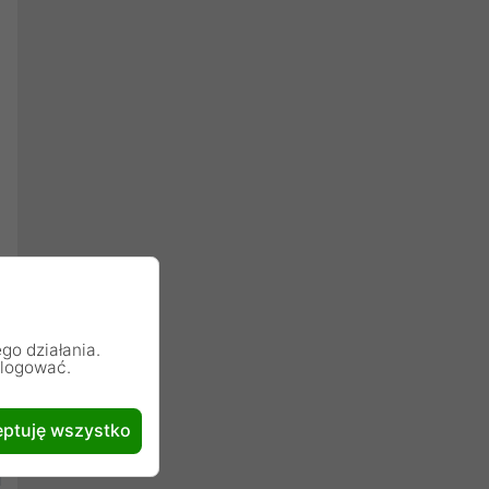
go działania.
alogować.
ptuję wszystko