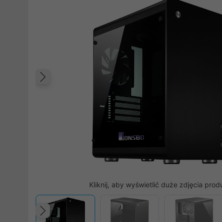
Poprzedni
Kliknij, aby wyświetlić duże zdjęcia prod
Poprzedni