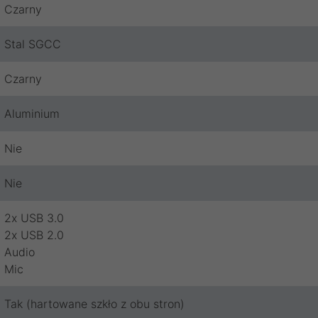
Czarny
Stal SGCC
Czarny
Aluminium
Nie
Nie
2x USB 3.0
2x USB 2.0
Audio
Mic
Tak (hartowane szkło z obu stron)