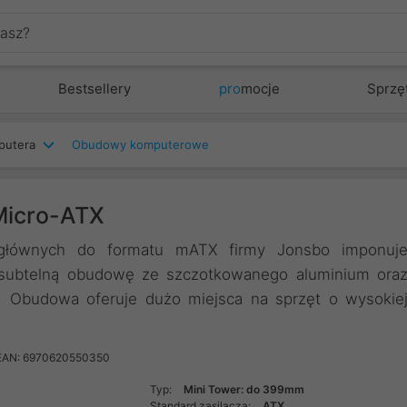
Bestsellery
pro
mocje
Sprzę
putera
Obudowy komputerowe
Micro-ATX
 głównych do formatu mATX firmy Jonsbo imponuj
subtelną obudowę ze szczotkowanego aluminium ora
. Obudowa oferuje dużo miejsca na sprzęt o wysokie
EAN: 6970620550350
Typ:
Mini Tower: do 399mm
Standard zasilacza:
ATX