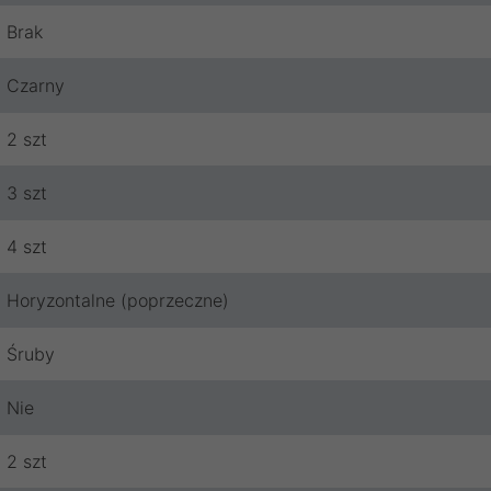
Brak
Czarny
2 szt
3 szt
4 szt
Horyzontalne (poprzeczne)
Śruby
Nie
2 szt