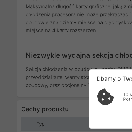
Maksymalna długość karty graficznej jaką 
chłodzenia procesora nie może przekraczać 
obudowie znajdziemy miejsce na pięć dysków 
miejsce na 4 karty rozszerzeń.
Niezwykle wydajna sekcja chło
Sekcja chłodzenia w obudowie Jonsbo RM3 je
przewidział tutaj wentylatory - jeden o śre
Dbamy o Two
obudowy, oraz opcjonalny 120mm z dołu. Na 
Ta s
Pot
Cechy produktu
Typ