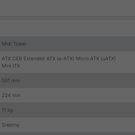
Midi Tower
ATX CEB Extended ATX (e-ATX) Micro ATX (uATX)
Mini ITX
501 mm
224 mm
11 kg
Srebrny