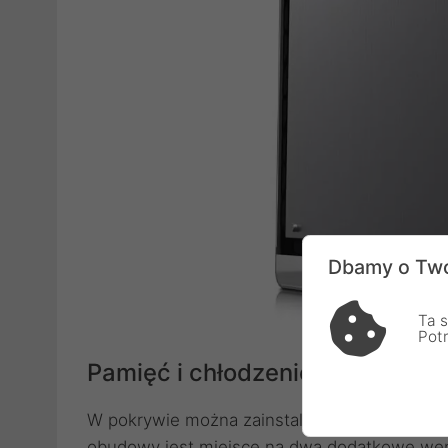
Dbamy o Two
Ta s
Pot
Pamięć i chłodzenie
W pokrywie można zainstalować trzy wentyla
obudowy jest miejsce na dwa dodatkowe went