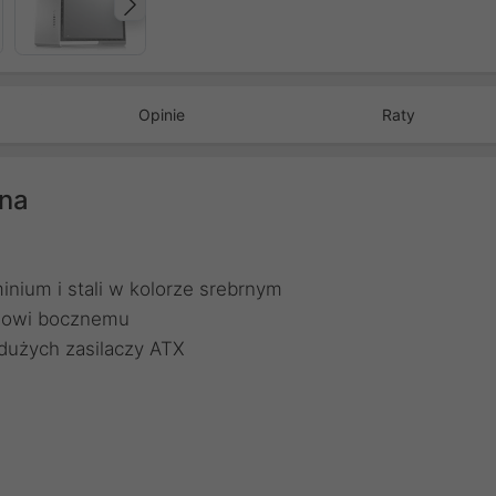
Następny
Opinie
Raty
rna
nium i stali w kolorze srebrnym
elowi bocznemu
dużych zasilaczy ATX