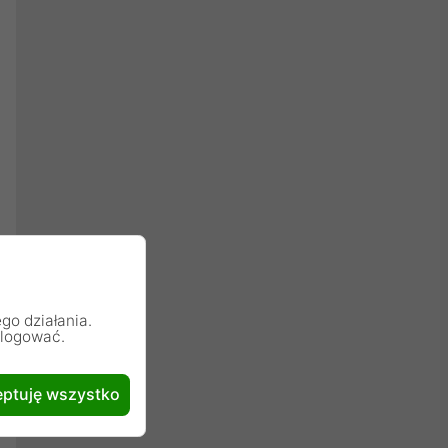
go działania.
alogować.
ptuję wszystko