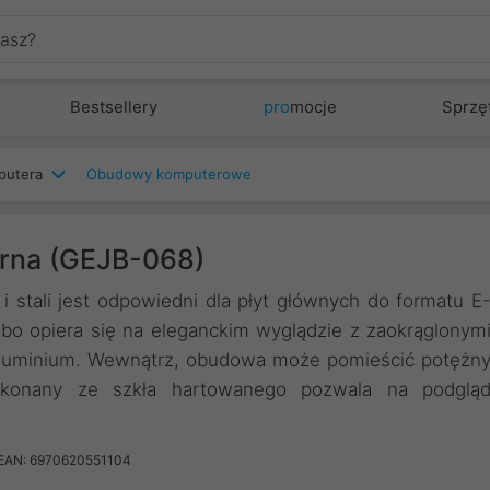
Bestsellery
pro
mocje
Sprzę
putera
Obudowy komputerowe
rna (GEJB-068)
 stali jest odpowiedni dla płyt głównych do formatu E
o opiera się na eleganckim wyglądzie z zaokrąglonym
aluminium. Wewnątrz, obudowa może pomieścić potężn
konany ze szkła hartowanego pozwala na podglą
EAN: 6970620551104