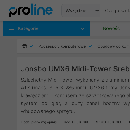
Produkty
Kategorie
Nowości
Producenci
Podzespoły komputerowe
Obudowy do kom
Kategorie
Jonsbo UMX6 Midi-Tower Sreb
Szlachetny Midi Tower wykonany z aluminium i
ATX (maks. 305 x 285 mm). UMX6 firmy Jonsb
krawędziami i korpusem ze szczotkowanego 
system do gier, a duży panel boczny wy
wbudowanego sprzętu.
Dodaj pierwszą opinię
Kod: GEJB-068
SKU: GEJB-068