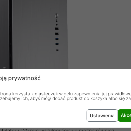
ją prywatność
trona korzysta z
ciasteczek
w celu zapewnienia jej prawidłowe
rzebujemy ich, abyś mógł dodać produkt do koszyka albo się z
Akce
Ustawienia
tory 120 lub dwa 140 mm w celu chłodzenia. Na dole
ylatory 120 mm, w tylnej ścianie można również