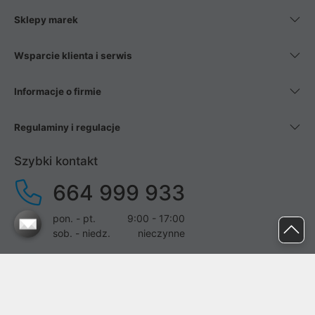
Sklepy marek
Wsparcie klienta i serwis
Informacje o firmie
Regulaminy i regulacje
Szybki kontakt
664 999 933
pon. - pt.
9:00 - 17:00
sob. - niedz.
nieczynne
pomoc@proline.pl
Dołącz do nas