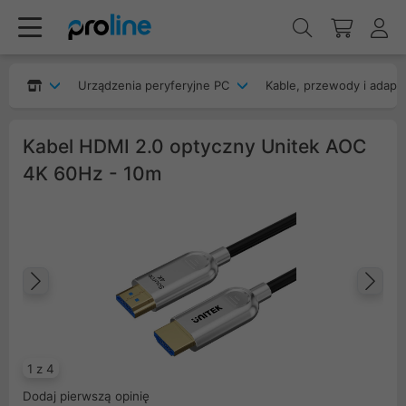
Urządzenia peryferyjne PC
Kable, przewody i adapt
Kabel HDMI 2.0 optyczny Unitek AOC
4K 60Hz - 10m
Poprzedni
Na
1 z 4
Dodaj pierwszą opinię