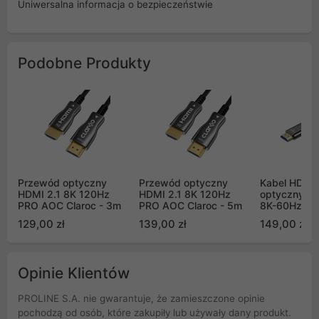
Uniwersalna informacja o bezpieczeństwie
Podobne Produkty
Przewód optyczny
Przewód optyczny
Kabel HDMI 
HDMI 2.1 8K 120Hz
HDMI 2.1 8K 120Hz
optyczny Un
PRO AOC Claroc - 3m
PRO AOC Claroc - 5m
8K-60Hz, 4K
5m (C1108
129,00 zł
139,00 zł
149,00 zł
Opinie Klientów
PROLINE S.A. nie gwarantuje, że zamieszczone opinie
pochodzą od osób, które zakupiły lub używały dany produkt.