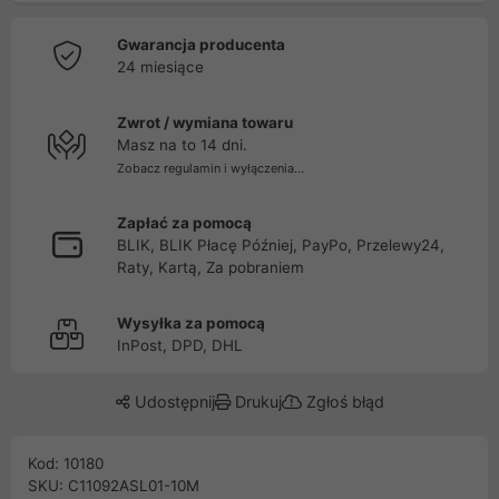
Gwarancja producenta
24 miesiące
Zwrot / wymiana towaru
Masz na to 14 dni.
Zobacz regulamin i wyłączenia...
Zapłać za pomocą
BLIK, BLIK Płacę Później, PayPo, Przelewy24,
Raty, Kartą, Za pobraniem
Wysyłka za pomocą
InPost, DPD, DHL
Udostępnij
Drukuj
Zgłoś błąd
Kod: 10180
SKU: C11092ASL01-10M