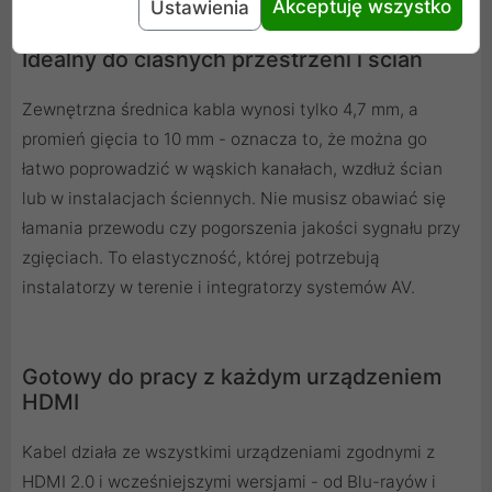
Akceptuję wszystko
Ustawienia
Idealny do ciasnych przestrzeni i ścian
Zewnętrzna średnica kabla wynosi tylko 4,7 mm, a
promień gięcia to 10 mm - oznacza to, że można go
łatwo poprowadzić w wąskich kanałach, wzdłuż ścian
lub w instalacjach ściennych. Nie musisz obawiać się
łamania przewodu czy pogorszenia jakości sygnału przy
zgięciach. To elastyczność, której potrzebują
instalatorzy w terenie i integratorzy systemów AV.
Gotowy do pracy z każdym urządzeniem
HDMI
Kabel działa ze wszystkimi urządzeniami zgodnymi z
HDMI 2.0 i wcześniejszymi wersjami - od Blu-rayów i