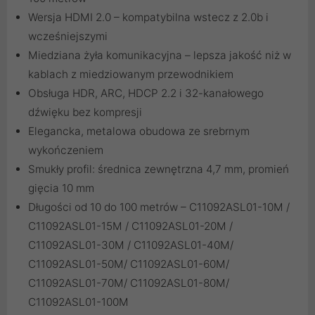
Wersja HDMI 2.0 – kompatybilna wstecz z 2.0b i
wcześniejszymi
Miedziana żyła komunikacyjna – lepsza jakość niż w
kablach z miedziowanym przewodnikiem
Obsługa HDR, ARC, HDCP 2.2 i 32-kanałowego
dźwięku bez kompresji
Elegancka, metalowa obudowa ze srebrnym
wykończeniem
Smukły profil: średnica zewnętrzna 4,7 mm, promień
gięcia 10 mm
Długości od 10 do 100 metrów – C11092ASL01-10M /
C11092ASL01-15M / C11092ASL01-20M /
C11092ASL01-30M / C11092ASL01-40M/
C11092ASL01-50M/ C11092ASL01-60M/
C11092ASL01-70M/ C11092ASL01-80M/
C11092ASL01-100M