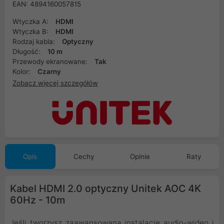
EAN: 4894160057815
Wtyczka A:
HDMI
Wtyczka B:
HDMI
Rodzaj kabla:
Optyczny
Długość:
10 m
Przewody ekranowane:
Tak
Kolor:
Czarny
Zobacz więcej szczegółów
Opis
Cechy
Opinie
Raty
Kabel HDMI 2.0 optyczny Unitek AOC 4K
60Hz - 10m
Jeśli tworzysz zaawansowaną instalację audio-wideo i