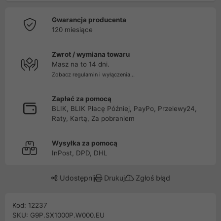
Gwarancja producenta
120 miesiące
Zwrot / wymiana towaru
Masz na to 14 dni.
Zobacz regulamin i wyłączenia...
Zapłać za pomocą
BLIK, BLIK Płacę Później, PayPo, Przelewy24,
Raty, Kartą, Za pobraniem
Wysyłka za pomocą
InPost, DPD, DHL
Udostępnij
Drukuj
Zgłoś błąd
Kod: 12237
SKU: G9P.SX1000P.W000.EU