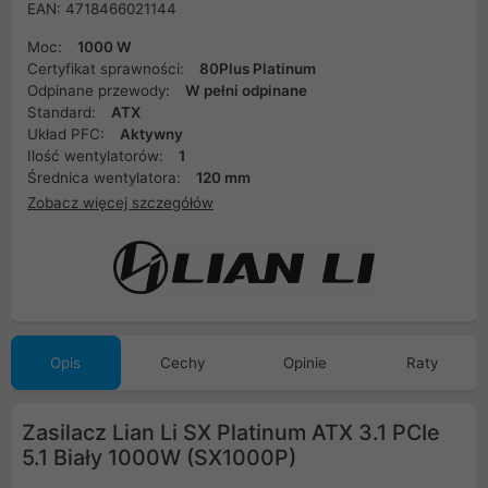
EAN: 4718466021144
Moc:
1000 W
Certyfikat sprawności:
80Plus Platinum
Odpinane przewody:
W pełni odpinane
Standard:
ATX
Układ PFC:
Aktywny
Ilość wentylatorów:
1
Średnica wentylatora:
120 mm
Zobacz więcej szczegółów
Opis
Cechy
Opinie
Raty
Zasilacz Lian Li SX Platinum ATX 3.1 PCIe
5.1 Biały 1000W (SX1000P)