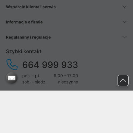
Wsparcie klienta i serwis
Informacje o firmie
Regulaminy i regulacje
Szybki kontakt
664 999 933
pon. - pt.
9:00 - 17:00
sob. - niedz.
nieczynne
pomoc@proline.pl
Dołącz do nas