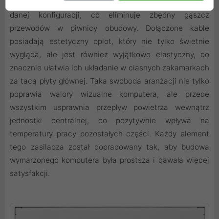
wiązki, które są faktycznie wymagane do uruchomienia
danej konfiguracji, co eliminuje zbędny gąszcz
przewodów w piwnicy obudowy. Dołączone kable
posiadają estetyczny oplot, który nie tylko świetnie
wygląda, ale jest również wyjątkowo elastyczny, co
znacznie ułatwia ich układanie w ciasnych zakamarkach
za tacą płyty głównej. Taka swoboda aranżacji nie tylko
poprawia walory wizualne komputera, ale przede
wszystkim usprawnia przepływ powietrza wewnątrz
jednostki centralnej, co pozytywnie wpływa na
temperatury pracy pozostałych części. Każdy element
tego zasilacza został dopracowany tak, aby budowa
wymarzonego komputera była prostsza i dawała więcej
satysfakcji.