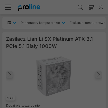
Podzespoły komputerowe
Zasilacze komputerowe
Zasilacz Lian Li SX Platinum ATX 3.1
PCIe 5.1 Biały 1000W
Poprzedni
Na
1 z 6
Dodaj pierwszą opinię