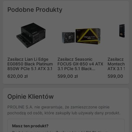
Podobne Produkty
Zasilacz Lian Li Edge
Zasilacz Seasonic
Zasilacz ko
EG0850 Black Platinum
FOCUS GX-850 v4 ATX
Montech Cen
850W PCIe 5.1 ATX 3.1
3.1 PCIe 5.1 Black
ATX 3.1 12
80Plus Gold 850W
620,00 zł
599,00 zł
599,00 zł
Opinie Klientów
PROLINE S.A. nie gwarantuje, że zamieszczone opinie
pochodzą od osób, które zakupiły lub używały dany produkt.
Masz ten produkt?