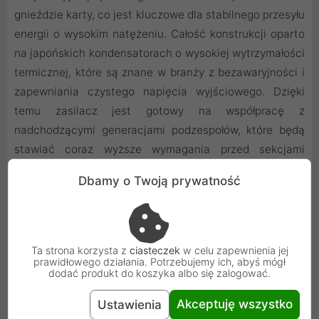
gnieździe karty, co jest kluczowe dla stabilnego przesyłu
energii o wysokim natężeniu. Całość konstrukcji oparto
na japońskich kondensatorach o wysokiej wytrzymałości
termicznej, które są znane w branży z bezawaryjności i
zapewniania czystego napięcia wyjściowego. Dzięki
temu zasilacz jest gotowy na współpracę z
nadchodzącymi generacjami podzespołów, które będą
stawiać coraz wyższe wymagania przed sekcjami
zasilania.
Dbamy o Twoją prywatność
Elegancja i porządek dzięki modularnemu
okablowaniu
Biała obudowa zasilacza idzie w parze z przemyślanym
Ta strona korzysta z
ciasteczek
w celu zapewnienia jej
prawidłowego działania. Potrzebujemy ich, abyś mógł
systemem zarządzania kablami, co jest niezwykle
dodać produkt do koszyka albo się zalogować.
istotne w obudowach z oknem. W pełni modularna
konstrukcja oznacza, że użytkownik wpina tylko te
Akceptuję wszystko
Ustawienia