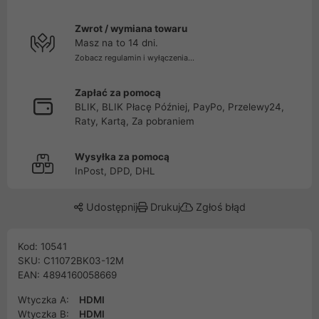
Zwrot / wymiana towaru
Masz na to 14 dni.
Zobacz regulamin i wyłączenia...
Zapłać za pomocą
BLIK, BLIK Płacę Później, PayPo, Przelewy24,
Raty, Kartą, Za pobraniem
Wysyłka za pomocą
InPost, DPD, DHL
Udostępnij
Drukuj
Zgłoś błąd
Kod: 10541
SKU: C11072BK03-12M
EAN: 4894160058669
Wtyczka A:
HDMI
Wtyczka B:
HDMI