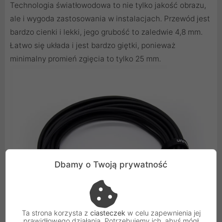
Technologia światłowodowa to nie tylko jakość obrazu,
ale i wygoda zastosowania w instalacjach. Przewód jest
bardzo cienki i lekki, jego grubość to zaledwie 4,8 mm.
Łatwo się układa i jest bardzo giętki, ponieważ
minimalny promień zgięcia to tylko 25 mm.
Dbamy o Twoją prywatność
Ta strona korzysta z
ciasteczek
w celu zapewnienia jej
prawidłowego działania. Potrzebujemy ich, abyś mógł