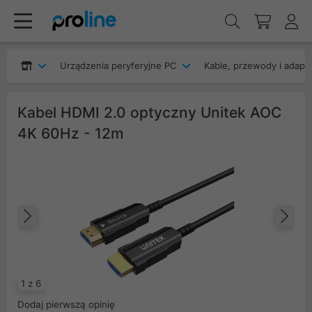
Urządzenia peryferyjne PC
Kable, przewody i adapt
Kabel HDMI 2.0 optyczny Unitek AOC
4K 60Hz - 12m
Poprzedni
Na
1 z 6
Dodaj pierwszą opinię