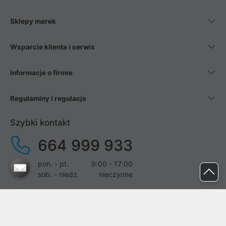
Sklepy marek
Wsparcie klienta i serwis
Informacje o firmie
Regulaminy i regulacje
Szybki kontakt
664 999 933
pon. - pt.
9:00 - 17:00
sob. - niedz.
nieczynne
pomoc@proline.pl
Dołącz do nas