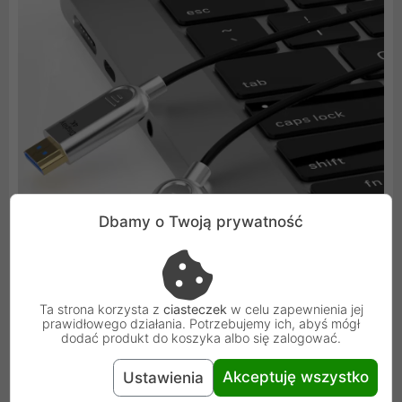
Dbamy o Twoją prywatność
Ta strona korzysta z
ciasteczek
w celu zapewnienia jej
prawidłowego działania. Potrzebujemy ich, abyś mógł
dodać produkt do koszyka albo się zalogować.
Akceptuję wszystko
Ustawienia
Idealny do ciasnych przestrzeni i ścian