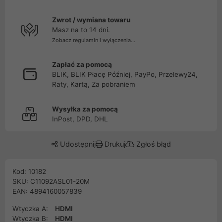
Zwrot / wymiana towaru
Masz na to 14 dni.
Zobacz regulamin i wyłączenia...
Zapłać za pomocą
BLIK, BLIK Płacę Później, PayPo, Przelewy24,
Raty, Kartą, Za pobraniem
Wysyłka za pomocą
InPost, DPD, DHL
Udostępnij
Drukuj
Zgłoś błąd
Kod: 10182
SKU: C11092ASL01-20M
EAN: 4894160057839
Wtyczka A:
HDMI
Wtyczka B:
HDMI