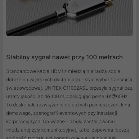
Stabilny sygnał nawet przy 100 metrach
Standardowe kable HDMI z miedzią nie radzą sobie
dobrze na większych dystansach - stąd wybór transmisji
światłowodowej. UNITEK C11092ASL przesyła sygnał bez
utraty jakości aż do 100 m, obsługując pełne 4K@60Hz.
To doskonałe rozwiązanie do dużych pomieszczeń, kina
domowego, scenografii eventowych czy instalacji
korporacyjnych. Co ważne - dzięki zastosowaniu
miedzianej żyły komunikacyjnej, kabel zapewnia lepszą
spójność sygnału niż konstrukcje z aluminium lub