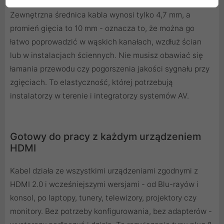
Zewnętrzna średnica kabla wynosi tylko 4,7 mm, a
promień gięcia to 10 mm - oznacza to, że można go
łatwo poprowadzić w wąskich kanałach, wzdłuż ścian
lub w instalacjach ściennych. Nie musisz obawiać się
łamania przewodu czy pogorszenia jakości sygnału przy
zgięciach. To elastyczność, której potrzebują
instalatorzy w terenie i integratorzy systemów AV.
Gotowy do pracy z każdym urządzeniem
HDMI
Kabel działa ze wszystkimi urządzeniami zgodnymi z
HDMI 2.0 i wcześniejszymi wersjami - od Blu-rayów i
konsol, po laptopy, tunery, telewizory, projektory czy
monitory. Bez potrzeby konfigurowania, bez adapterów -