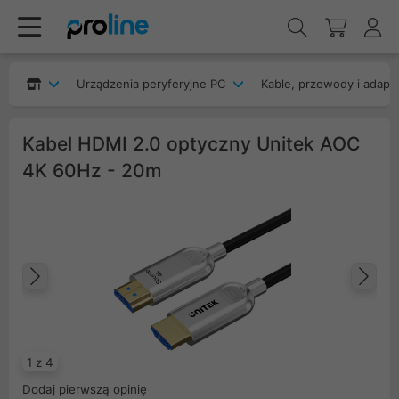
Urządzenia peryferyjne PC
Kable, przewody i adapt
Kabel HDMI 2.0 optyczny Unitek AOC
4K 60Hz - 20m
Poprzedni
Na
1 z 4
Dodaj pierwszą opinię