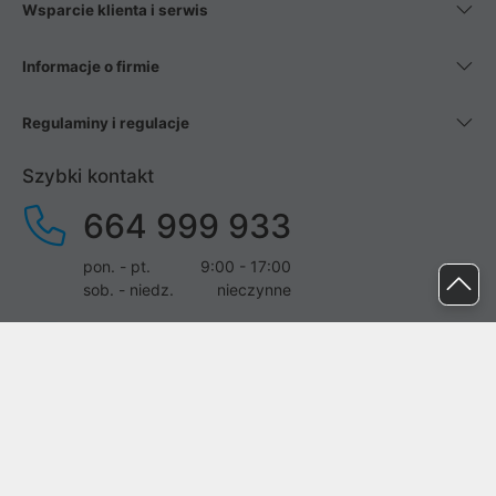
Wsparcie klienta i serwis
Informacje o firmie
Regulaminy i regulacje
Szybki kontakt
664 999 933
pon. - pt.
9:00 - 17:00
sob. - niedz.
nieczynne
pomoc@proline.pl
Dołącz do nas
Zgłoś błąd na stronie