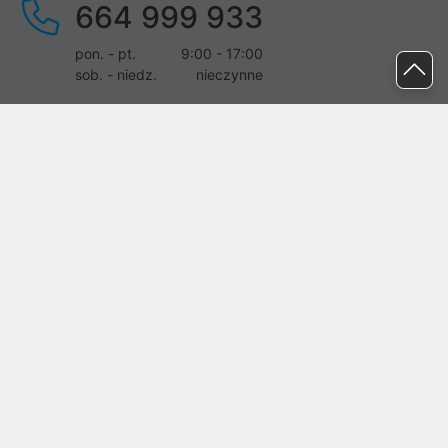
664 999 933
pon. - pt.
9:00 - 17:00
sob. - niedz.
nieczynne
pomoc@proline.pl
Dołącz do nas
Zgłoś błąd na stronie
Proline SA z siedzibą w Mirkowie (55-095), przy ul. Brzozowej 5,
wpisana do rejestru przedsiębiorców Krajowego Rejestru Sądowego
przez Sąd Rejonowy dla Wrocławia-Fabrycznej we Wrocławiu, VI
Wydział Gospodarczy Krajowego Rejestru Sądowego pod nr KRS:
0000282071, NIP: 8951898022, REGON: 020482041, BDO:
000437899. Kapitał zakładowy Spółki wynosi 500000,00 zł i został
on opłacony w całości.
© proline 1996 - 2026. Wszelkie prawa zastrzeżone.