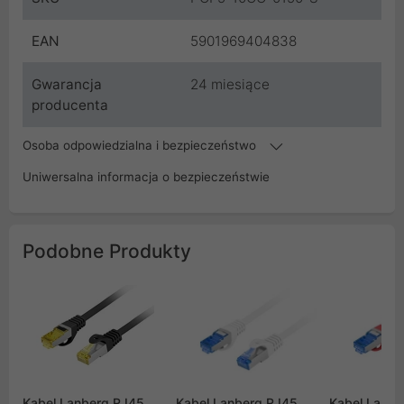
EAN
5901969404838
Gwarancja
24 miesiące
producenta
Osoba odpowiedzialna i bezpieczeństwo
Uniwersalna informacja o bezpieczeństwie
Podobne Produkty
Kabel Lanberg RJ45
Kabel Lanberg RJ45
Kabel Lanbe