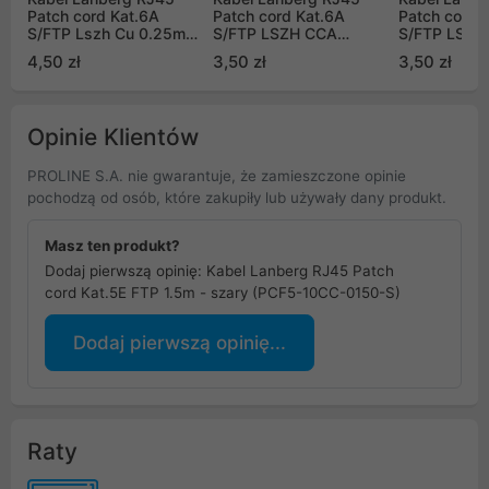
Patch cord Kat.6A
Patch cord Kat.6A
Patch cord 
S/FTP Lszh Cu 0.25m
S/FTP LSZH CCA
S/FTP LSZH
czarny Fluke Passed
0.25m Biały Fluke
0.25m Czer
4,50 zł
3,50 zł
3,50 zł
Passed
Passed
Opinie Klientów
PROLINE S.A. nie gwarantuje, że zamieszczone opinie
pochodzą od osób, które zakupiły lub używały dany produkt.
Masz ten produkt?
Dodaj pierwszą opinię: Kabel Lanberg RJ45 Patch
cord Kat.5E FTP 1.5m - szary (PCF5-10CC-0150-S)
Dodaj pierwszą opinię...
Raty