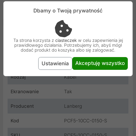
sieciowym.
Dbamy o Twoją prywatność
Cechy produktu
Ta strona korzysta z
ciasteczek
w celu zapewnienia jej
prawidłowego działania. Potrzebujemy ich, abyś mógł
Długość
1.5 m
dodać produkt do koszyka albo się zalogować.
Kolor
Szary
Akceptuję wszystko
Ustawienia
Rodzaj
Kabel
Ekranowanie
Tak
Producent
Lanberg
Kod
PCF5-10CC-0150-S
SKU
PCF5-10CC-0150-S