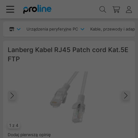
Urządzenia peryferyjne PC
Kable, przewody i adapt
Lanberg Kabel RJ45 Patch cord Kat.5E
FTP
Poprzedni
Na
1 z 4
Dodaj pierwszą opinię