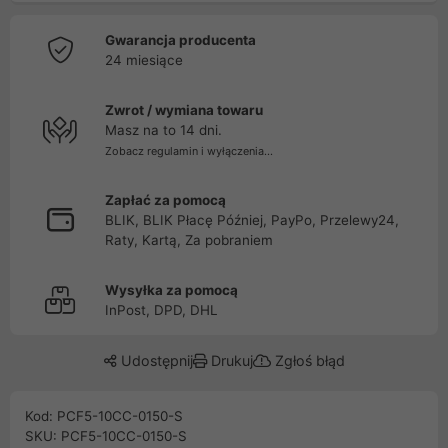
Gwarancja producenta
24 miesiące
Zwrot / wymiana towaru
Masz na to 14 dni.
Zobacz regulamin i wyłączenia...
Zapłać za pomocą
BLIK, BLIK Płacę Później, PayPo, Przelewy24,
Raty, Kartą, Za pobraniem
Wysyłka za pomocą
InPost, DPD, DHL
Udostępnij
Drukuj
Zgłoś błąd
Kod: PCF5-10CC-0150-S
SKU: PCF5-10CC-0150-S