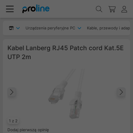
Urządzenia peryferyjne PC
Kable, przewody i adapt
Kabel Lanberg RJ45 Patch cord Kat.5E
UTP 2m
Poprzedni
Na
1 z 2
Dodaj pierwszą opinię