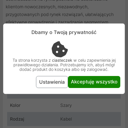
klientom nowoczesnych, niezawodnych,
przygotowanych pod rynek rozwiązań, ułatwiających
efektywne prowadzenie i zarządzanie segmentem
sieciowym.
Dbamy o Twoją prywatność
Cechy produktu
Ta strona korzysta z
ciasteczek
w celu zapewnienia jej
Wtyczka A
RJ45 męska
prawidłowego działania. Potrzebujemy ich, abyś mógł
dodać produkt do koszyka albo się zalogować.
Wtyczka B
RJ45 męska
Akceptuję wszystko
Ustawienia
Długość
2 m
Kolor
Szary
Rodzaj
Kabel