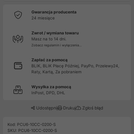
Gwarancja producenta
24 miesiące
Zwrot / wymiana towaru
Masz na to 14 dni.
Zobacz regulamin i wyłączenia...
Zapłać za pomocą
BLIK, BLIK Płacę Później, PayPo, Przelewy24,
Raty, Kartą, Za pobraniem
Wysyłka za pomocą
InPost, DPD, DHL
Udostępnij
Drukuj
Zgłoś błąd
Kod: PCU6-10CC-0200-S
SKU: PCU6-10CC-0200-S