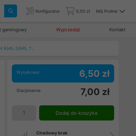
Konfigurator
0,00 zł
Mój Proline
t gamingowy
Wyprzedaż
Kontakt
Patchcord, kable ethernet RJ45, GG45, TERA
6,50 zł
Wysyłkowa:
7,00 zł
Stacjonarna:
5
d
o
Dodaj do koszyka
.
i
Chwilowy brak