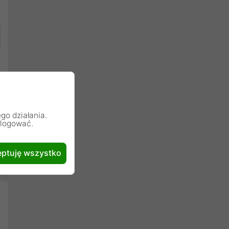
go działania.
alogować.
ptuję wszystko