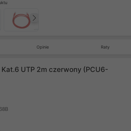
uktu
Następny
Opinie
Raty
d Kat.6 UTP 2m czerwony (PCU6-
568B