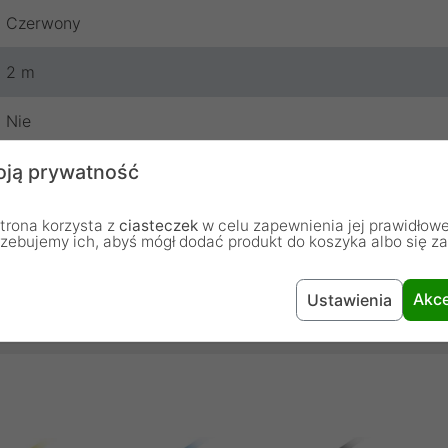
Czerwony
2 m
Nie
ją prywatność
Lanberg
24 miesiące
trona korzysta z
ciasteczek
w celu zapewnienia jej prawidłowe
rzebujemy ich, abyś mógł dodać produkt do koszyka albo się z
Akce
Ustawienia