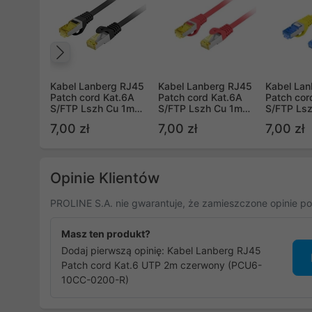
Poprzedni
Kabel Lanberg RJ45
Kabel Lanberg RJ45
Kabel La
Patch cord Kat.6A
Patch cord Kat.6A
Patch cor
S/FTP Lszh Cu 1m
S/FTP Lszh Cu 1m
S/FTP Ls
czarny Fluke Passed
czerwony Fluke
Żółty Flu
7,00 zł
7,00 zł
7,00 zł
Passed
Opinie Klientów
PROLINE S.A. nie gwarantuje, że zamieszczone opinie po
Masz ten produkt?
Dodaj pierwszą opinię: Kabel Lanberg RJ45
Patch cord Kat.6 UTP 2m czerwony (PCU6-
10CC-0200-R)