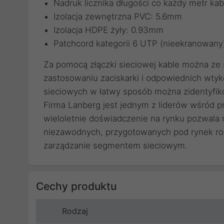
Nadruk licznika długości co każdy metr kab
Izolacja zewnętrzna PVC: 5.6mm
Izolacja HDPE żyły: 0.93mm
Patchcord kategorii 6 UTP (nieekranowany
Za pomocą
złączki sieciowej
kable można ze s
zastosowaniu
zaciskarki
i odpowiednich
wtyk
sieciowych
w łatwy sposób można zidentyfik
Firma Lanberg jest jednym z liderów wśród 
wieloletnie doświadczenie na rynku pozwala
niezawodnych, przygotowanych pod rynek roz
zarządzanie segmentem sieciowym.
Cechy produktu
Rodzaj