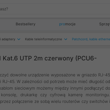
Bestsellery
pro
mocje
Sprzę
i adaptery
Kable teleinformatyczne
d Kat.6 UTP 2m czerwony (PCU6-
łączyć dowolne urządzenie wyposażone w gniazdo RJ-4
mi RJ-45. W zależności od potrzeb może mieć długość o
i kablom sieciowym możemy między innymi podłączyć d
, konsolę, drukarkę czy cyfrową kamerę monitoringu
przez połączenie ze sobą wielu routerów czy switchów 