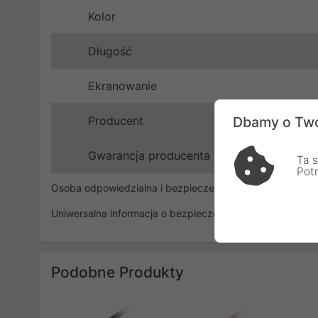
Kolor
Długość
Ekranowanie
Producent
Dbamy o Two
Gwarancja producenta
Ta s
Pot
Osoba odpowiedzialna i bezpieczeństwo
Uniwersalna informacja o bezpieczeństwie
Podobne Produkty