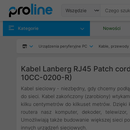
Produkty
Kategorie
Nowości
Producenci
Urządzenia peryferyjne PC
Kable, przewody 
Kategorie
Kabel Lanberg RJ45 Patch cor
10CC-0200-R)
Kabel sieciowy - niezbędny, gdy chcemy pod
do sieci. Kabel zakończony (zarobiony) wtyka
kilku centymetrów do kilkuset metrów. Dzięk
routera nasz komputer, dekoder, telewizor
Umożliwiają także budowanie większej sieci po
innych urządzeń sieciowych.