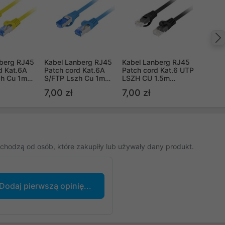
nberg RJ45
Kabel Lanberg RJ45
Kabel Lanberg RJ45
d Kat.6A
Patch cord Kat.6A
Patch cord Kat.6 UTP
zh Cu 1m
S/FTP Lszh Cu 1m
LSZH CU 1.5m
ke Passed
niebieski Fluke
Czarny Fluke Passed
7,00 zł
7,00 zł
Passed
(PCU6-10CU-0150-
BK)
chodzą od osób, które zakupiły lub używały dany produkt.
Dodaj pierwszą opinię...