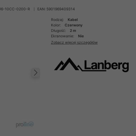
U6-10CC-0200-R
EAN: 5901969409314
Rodzaj:
Kabel
Kolor:
Czerwony
Długość:
2 m
Ekranowanie:
Nie
Zobacz więcej szczegółów
Następny