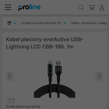
Urządzenia peryferyjne PC
Kable, przewody i adapt
Kabel pleciony everActive USB-
Lightning LCD CBB-1IBL 1m
Poprzedni
Na
1 z 3
Dodaj pierwszą opinię