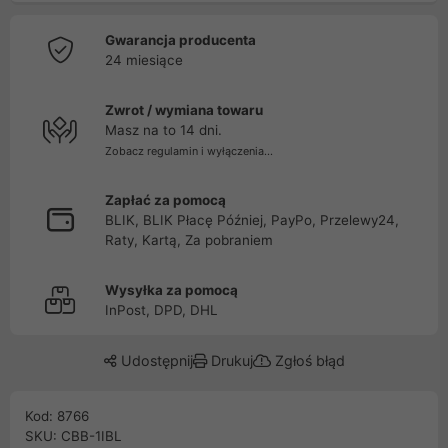
Gwarancja producenta
24 miesiące
Zwrot / wymiana towaru
Masz na to 14 dni.
Zobacz regulamin i wyłączenia...
Zapłać za pomocą
BLIK, BLIK Płacę Później, PayPo, Przelewy24,
Raty, Kartą, Za pobraniem
Wysyłka za pomocą
InPost, DPD, DHL
Udostępnij
Drukuj
Zgłoś błąd
Kod: 8766
SKU: CBB-1IBL