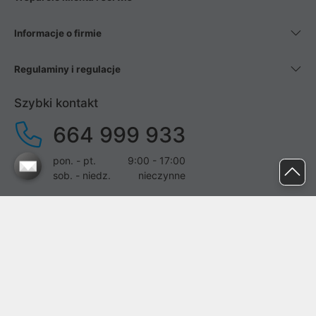
Informacje o firmie
Regulaminy i regulacje
Szybki kontakt
664 999 933
pon. - pt.
9:00 - 17:00
sob. - niedz.
nieczynne
pomoc@proline.pl
Dołącz do nas
Zgłoś błąd na stronie