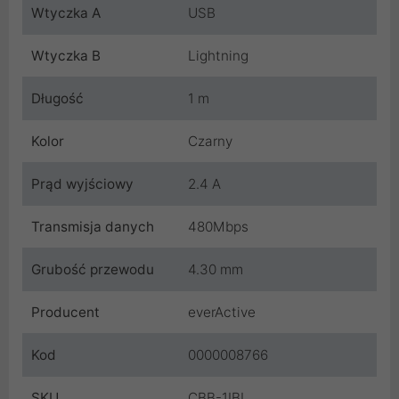
Wtyczka A
USB
Wtyczka B
Lightning
Długość
1 m
Kolor
Czarny
Prąd wyjściowy
2.4 A
Transmisja danych
480Mbps
Grubość przewodu
4.30 mm
Producent
everActive
Kod
0000008766
SKU
CBB-1IBL