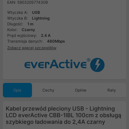
EAN: 5903205774309
Wtyczka A:
USB
Wtyczka B:
Lightning
Długość:
1 m
Kolor:
Czarny
Prąd wyjściowy:
2.4 A
Transmisja danych:
480Mbps
Zobacz więcej szczegółów
Opis
Cechy
Opinie
Raty
Kabel przewód pleciony USB - Lightning
LCD everActive CBB-1IBL 100cm z obsługą
szybkiego ładowania do 2,4A czarny