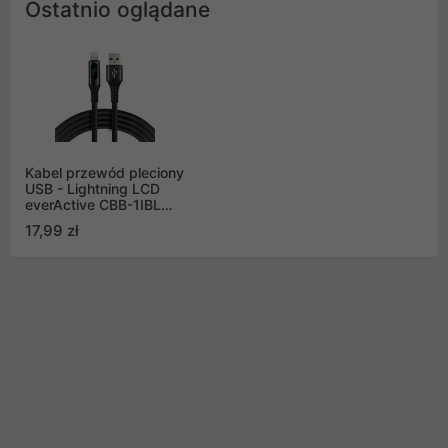
Ostatnio oglądane
Kabel przewód pleciony
USB - Lightning LCD
everActive CBB-1IBL
100cm z obsługą
17,99 zł
szybkiego ładowania
do 2,4A czarny